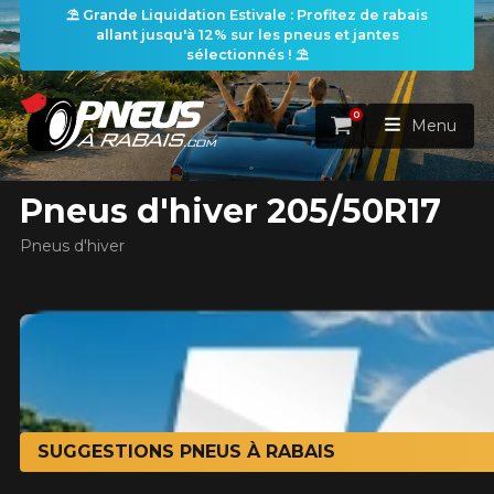
⛱️ Grande Liquidation Estivale : Profitez de rabais
allant jusqu'à 12% sur les pneus et jantes
les filtres
sélectionnés ! ⛱️
0
Panier
Menu
Pneus d'hiver 205/50R17
ACCUEIL
Pneus d'hiver
PNEUS
earch
ROUES
RECHERCHE DE PNEUS
VOIR TOUT
ENSEMBLES
Rechercher par
RECHERCHE DE ROUES
VOIR TOUT
Par dimensions
Par véhicule
PROMOTIONS
SUGGESTIONS PNEUS À RABAIS
RECHERCHE D'ENSEMBLES
Recherche par dimensions
LARGEUR
RAPPORT
DIAMÈTRE
Par véhicule
Par dimensions
PNEUS & JANTES