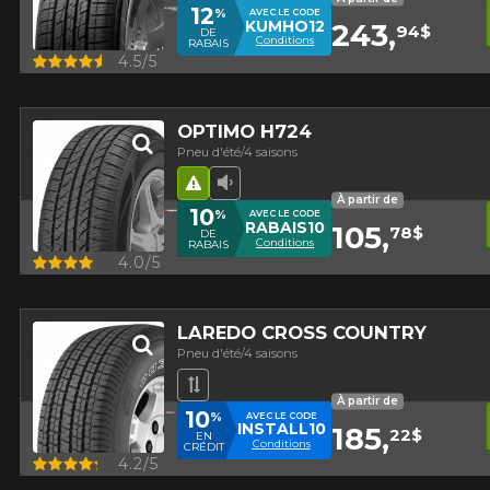
12
%
AVEC LE CODE
KUMHO12
243,
94$
DE
Conditions
RABAIS
Aperçu
4.5/5
OPTIMO H724
Pneu d'été/4 saisons
Hasard routier
Faible niveau sonore
À partir de
10
%
AVEC LE CODE
RABAIS10
105,
78$
DE
Conditions
RABAIS
Aperçu
4.0/5
LAREDO CROSS COUNTRY
Pneu d'été/4 saisons
Bande de roulement asymétriqu
À partir de
10
%
AVEC LE CODE
INSTALL10
185,
22$
EN
Conditions
CRÉDIT
Aperçu
4.2/5