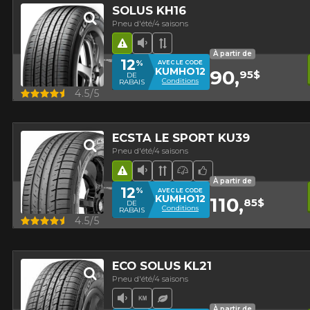
SOLUS KH16
Pneu d'été/4 saisons
Hasard routier
Faible niveau sonore
Bande de roulement asy
À partir de
12
%
AVEC LE CODE
KUMHO12
90,
95$
DE
Conditions
RABAIS
Aperçu
4.5/5
ECSTA LE SPORT KU39
Pneu d'été/4 saisons
Hasard routier
Faible niveau sonore
Bande de roulement direc
Pneu haute performa
Choix de l'équipe
À partir de
12
%
AVEC LE CODE
KUMHO12
110,
85$
DE
Conditions
RABAIS
Aperçu
4.5/5
ECO SOLUS KL21
Pneu d'été/4 saisons
Faible niveau sonore
Haut kilométrage
Pneu écologique
À partir de