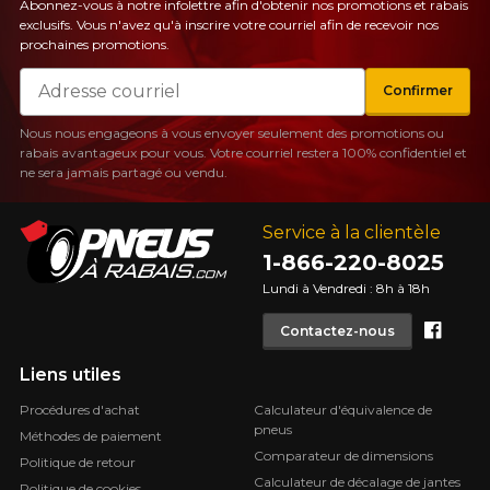
Abonnez-vous à notre infolettre afin d'obtenir nos promotions et rabais
exclusifs. Vous n'avez qu'à inscrire votre courriel afin de recevoir nos
prochaines promotions.
Courriel
Confirmer
Nous nous engageons à vous envoyer seulement des promotions ou
rabais avantageux pour vous. Votre courriel restera 100% confidentiel et
ne sera jamais partagé ou vendu.
Service à la clientèle
1-866-220-8025
Lundi à Vendredi : 8h à 18h
Face
Contactez-nous
Liens utiles
Procédures d'achat
Calculateur d'équivalence de
pneus
Méthodes de paiement
Comparateur de dimensions
Politique de retour
Calculateur de décalage de jantes
Politique de cookies