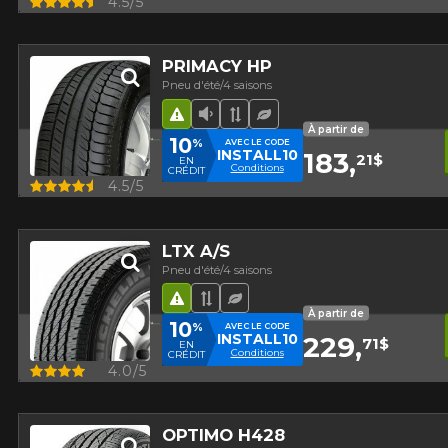
4.5/5
PRIMACY HP
Pneu d'été/4 saisons
Hasard routier
Faible niveau sonore
Bande de roulement asy
Pneu écologique
À partir de
10
%
AVEC LE CODE
INSTALL10
183,
21$
EN
Conditions
CRÉDIT
Aperçu
4.5/5
LTX A/S
Pneu d'été/4 saisons
Hasard routier
Bande de roulement asymétr
Pneu écologique
À partir de
10
%
AVEC LE CODE
INSTALL10
229,
71$
EN
Conditions
CRÉDIT
Aperçu
4.0/5
OPTIMO H428