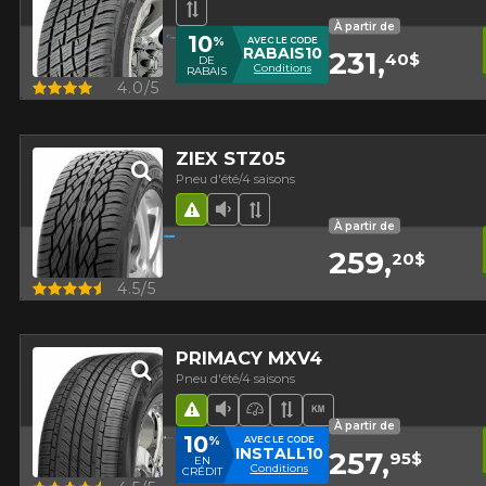
Bande de roulement asymétriqu
À partir de
10
%
AVEC LE CODE
RABAIS10
231,
40$
DE
Conditions
RABAIS
Aperçu
4.0/5
ZIEX STZ05
Pneu d'été/4 saisons
Hasard routier
Faible niveau sonore
Bande de roulement asy
À partir de
259,
20$
Aperçu
4.5/5
PRIMACY MXV4
Pneu d'été/4 saisons
Hasard routier
Faible niveau sonore
Pneu haute performance
Bande de roulement 
Haut kilométrage
À partir de
10
%
AVEC LE CODE
INSTALL10
257,
95$
EN
Conditions
CRÉDIT
Aperçu