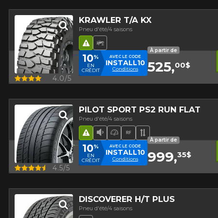
KRAWLER T/A KX
Pneu d'été/4 saisons
Hasard routier
Pneu Hors-Route
À partir de
10
%
AVEC LE CODE
INSTALL10
525,
00$
EN
Conditions
CRÉDIT
Aperçu
4.0/5
PILOT SPORT PS2 RUN FLAT
Pneu d'été/4 saisons
Hasard routier
Faible niveau sonore
Pneu haute performance
Runflat
Bande de rouleme
À partir de
10
%
AVEC LE CODE
INSTALL10
999,
35$
EN
Conditions
CRÉDIT
Aperçu
4.5/5
DISCOVERER H/T PLUS
Pneu d'été/4 saisons