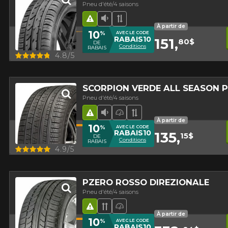
Pneu d'été/4 saisons
Hasard routier
Faible niveau sonore
Bande de roulement asy
À partir de
10
%
AVEC LE CODE
RABAIS10
151,
80$
DE
Conditions
RABAIS
Aperçu
4.8/5
SCORPION VERDE ALL SEASON 
Pneu d'été/4 saisons
Hasard routier
Faible niveau sonore
Pneu haute performance
Bande de roulement 
À partir de
10
%
AVEC LE CODE
RABAIS10
135,
15$
DE
Conditions
RABAIS
Aperçu
4.9/5
PZERO ROSSO DIREZIONALE
Pneu d'été/4 saisons
Hasard routier
Bande de roulement directio
Pneu haute performance
À partir de
10
%
AVEC LE CODE
RABAIS10