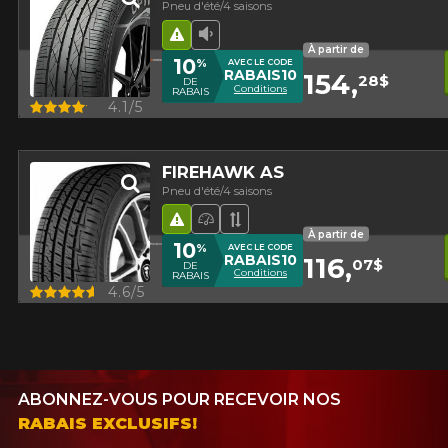
Pneu d'été/4 saisons
Hasard routier
Faible niveau sonore
À partir de
10
%
AVEC LE CODE
RABAIS10
154,
28$
DE
Conditions
RABAIS
Aperçu
4.1/5
FIREHAWK AS
Pneu d'été/4 saisons
Hasard routier
Pneu haute performance
Bande de roulement asy
À partir de
10
%
AVEC LE CODE
RABAIS10
116,
07$
DE
Conditions
RABAIS
Aperçu
4.6/5
ABONNEZ-VOUS POUR RECEVOIR NOS
RABAIS EXCLUSIFS!