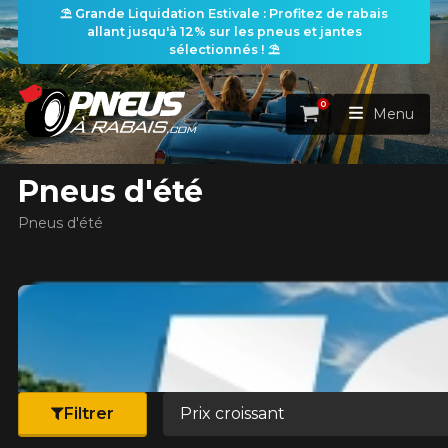
⛱️ Grande Liquidation Estivale : Profitez de rabais
allant jusqu'à 12% sur les pneus et jantes
les filtres
sélectionnés ! ⛱️
0
Panier
Menu
Pneus d'été
ACCUEIL
Pneus d'été
PNEUS
earch
ROUES
RECHERCHE DE PNEUS
VOIR TOUT
ENSEMBLES
Rechercher par
RECHERCHE DE ROUES
VOIR TOUT
Par dimensions
Par véhicule
Trier par
PROMOTIONS
RECHERCHE D'ENSEMBLES
Recherche par dimensions
Filtrer
LARGEUR
RAPPORT
DIAMÈTRE
Par véhicule
Par dimensions
PNEUS & JANTES