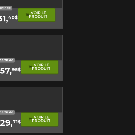
nt asymétrique
artir de
VOIR LE
31,
PRODUIT
40$
sonore
e performance
de roulement asymétrique
t kilométrage
partir de
VOIR LE
57,
PRODUIT
95$
ement asymétrique
ogique
partir de
VOIR LE
29,
PRODUIT
71$