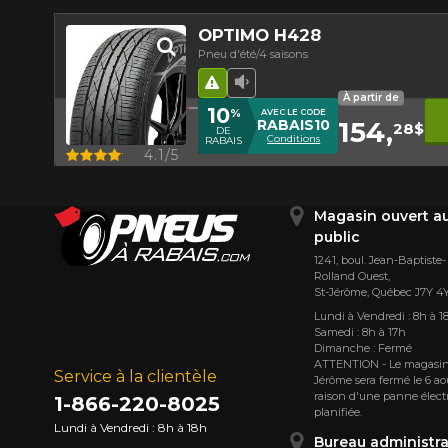
OPTIMO H428
Pneu d'été/4 saisons
Hasard routier
Faible niveau sonore
À partir de
10
%
AVEC LE CODE
154,
RABAIS10
28$
DE
Conditions
RABAIS
Aperçu
4.1/5
Magasin ouvert a
public
1241, boul. Jean-Baptiste-
Rolland Ouest,
St⁠-⁠Jérôme, Québec J7Y 4
Lundi à Vendredi : 8h à 1
Samedi : 8h à 17h
Dimanche : Fermé
ATTENTION - Le magasin
Service à la clientèle
Jérôme sera fermé le 6 ao
raison d'une panne élect
1-866-220-8025
planifiée.
Lundi à Vendredi : 8h à 18h
Bureau administra