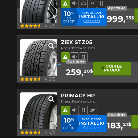
Hasard routier
Faible niveau sonore
Pneu haute perform
Runflat
Bande de rou
À partir de
10
%
AVEC LE CODE
999,
INSTALL10
35$
EN
Conditions
CRÉDIT
Aperçu
4.5/5
ZIEX STZ05
Pneu d'été/4 saisons
Hasard routier
Faible niveau sonore
Bande de roulement 
À partir de
VOIR LE
259,
PRODUIT
20$
Aperçu
4.5/5
PRIMACY HP
Pneu d'été/4 saisons
Hasard routier
Faible niveau sonore
Bande de roulement 
Pneu écologique
À partir de
10
%
AVEC LE CODE
183,
INSTALL10
21$
EN
Conditions
CRÉDIT
Aperçu
4.5/5