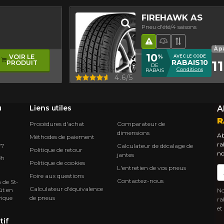
FIREHAWK AS
Pneu d'été/4 saisons
Hasard routier
Pneu haute p
Bande de 
À p
10
%
VOIR LE
AVEC LE CODE
11
RABAIS10
PRODUIT
DE
Conditions
RABAIS
Aperçu
4.6/5
u
Liens utiles
A
R
Procédures d'achat
Comparateur de
dimensions
Ab
Méthodes de paiement
ra
Calculateur de décalage de
Y7
Politique de retour
no
jantes
8h
Politique de cookies
L'entretien de vos pneus
Co
Foire aux questions
Contactez-nous
 de St-
Calculateur d'équivalence
ût en
No
de pneus
rique
ra
et
tif