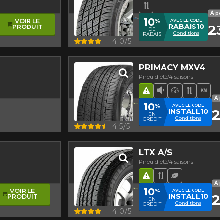
ance
lement asymétrique
Bande de rouleme
À p
10
%
VOIR LE
AVEC LE CODE
2
RABAIS10
PRODUIT
DE
Conditions
RABAIS
Aperçu
4.0/5
PRIMACY MXV4
Pneu d'été/4 saisons
asymétrique
Hasard routier
Faible niveau 
Pneu haut
Bande 
Hau
À 
10
%
AVEC LE CODE
2
INSTALL10
EN
Conditions
CRÉDIT
Aperçu
4.5/5
LTX A/S
Pneu d'été/4 saisons
asymétrique
Hasard routier
Bande de roul
Pneu écol
À 
10
%
VOIR LE
AVEC LE CODE
2
INSTALL10
PRODUIT
EN
Conditions
CRÉDIT
Aperçu
4.0/5