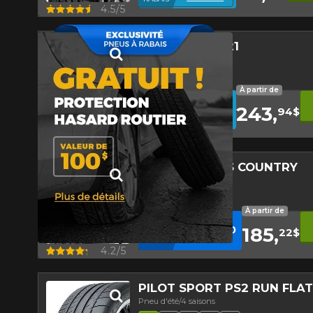
Aperçu
4.5/5
*Attention cette dimension représent
véhicule directement avant de co
ECO SOLUS KL21
Pneu d'été/4 saisons
Faible niveau sonore
Haut kilométrage
Pneu écologique
À partir de
12
%
AVEC LE CODE
243,
KUMHO12
94$
DE
Conditions
RABAIS
Aperçu
4.5/5
LAREDO CROSS COUNTRY
Pneu d'été/4 saisons
Bande de roulement asymét
À partir de
10
%
AVEC LE CODE
185,
INSTALL10
22$
EN
Conditions
CRÉDIT
Aperçu
4.2/5
PILOT SPORT PS2 RUN FLAT
Pneu d'été/4 saisons