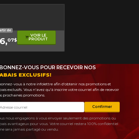
erformance
roulement asymétrique
artir de
VOIR LE
6,
PRODUIT
07$
BONNEZ-VOUS POUR RECEVOIR NOS
ABAIS EXCLUSIFS!
onnez-vous à notre infolettre afin d'obtenir nos promotions et
bais exclusifs. Vous n'avez qu'à inscrire votre courriel afin de recevoir
s prochaines promotions.
urriel
Confirmer
us nous engageons à vous envoyer seulement des promotions ou
bais avantageux pour vous. Votre courriel restera 100% confidentiel
 ne sera jamais partagé ou vendu.