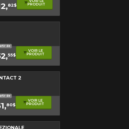
VOIR LE
12,
PRODUIT
82$
sonore
roulement asymétrique
artir de
VOIR LE
52,
PRODUIT
55$
NTACT 2
sonore
roulement asymétrique
artir de
VOIR LE
1,
PRODUIT
80$
EZIONALE