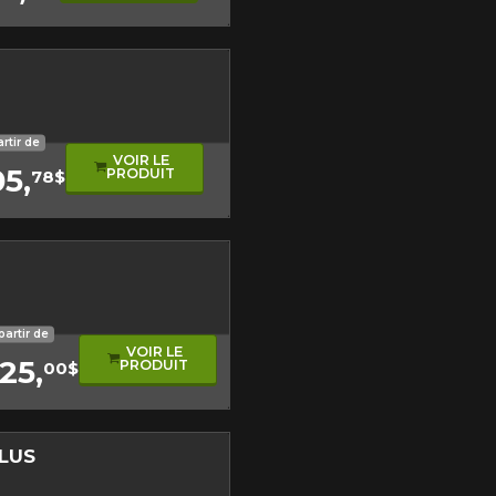
tude de l'information sur votre
Fermer
sonore
artir de
VOIR LE
05,
PRODUIT
78$
ute
partir de
VOIR LE
25,
PRODUIT
00$
PLUS