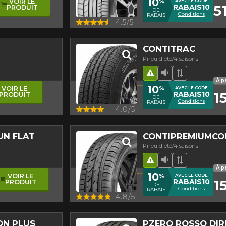
10
%
VOIR LE
AVEC LE CODE
5
RABAIS10
PRODUIT
DE
Conditions
RABAIS
Aperçu
4.5/5
CONTITRAC
Pneu d'été/4 saisons
asymétrique
age
ogique
Hasard routier
Faible niveau 
Bande de 
À p
10
%
VOIR LE
AVEC LE CODE
1
RABAIS10
PRODUIT
DE
Conditions
RABAIS
Aperçu
4.0/5
UN FLAT
CONTIPREMIUMCO
Pneu d'été/4 saisons
e
nt asymétrique
Hasard routier
Faible niveau 
Bande de 
À p
10
%
VOIR LE
AVEC LE CODE
15
RABAIS10
PRODUIT
DE
Conditions
RABAIS
Aperçu
4.8/5
ON PLUS
PZERO ROSSO DIR