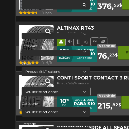
10
%
AVEC LE CODE
376,
RABAIS10
53$
global.search
DE
Conditions
RABAIS
Aperçu
4.5/5
ALTIMAX RT43
Prix
Pneu d'été/4 saisons
Hasard routier
Faible niveau sonore
Bande de roulement 
Choix de l'équipe
Haut kilométr
Pneu écol
Fabricant
À partir de
10
%
AVEC LE CODE
76,
RABAIS10
23$
DE
Conditions
RABAIS
Aperçu
4.9/5
Saison
CONTI SPORT CONTACT 3 R
Pneu d'été/4 saisons
Code de vitesse
Hasard routier
Pneu haute performanc
Runflat
Bande de rouleme
À partir de
10
%
AVEC LE CODE
215,
RABAIS10
Catégorie
82$
DE
Conditions
RABAIS
Aperçu
4.5/5
Lettrage
SCORPION VERDE ALL SEAS