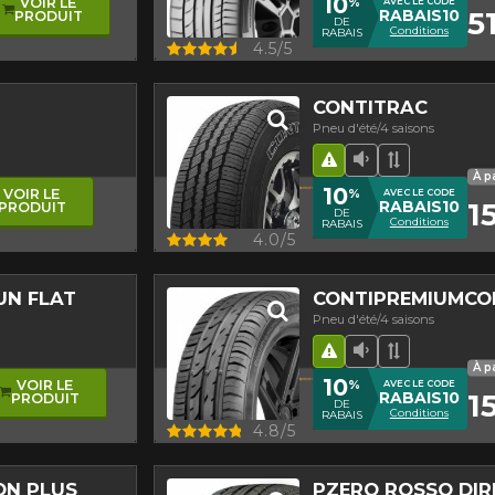
10
%
VOIR LE
AVEC LE CODE
5
RABAIS10
PRODUIT
DE
Conditions
RABAIS
Aperçu
4.5/5
CONTITRAC
Pneu d'été/4 saisons
asymétrique
age
ogique
Hasard routier
Faible niveau 
Bande de 
À p
10
%
VOIR LE
AVEC LE CODE
1
RABAIS10
PRODUIT
DE
Conditions
RABAIS
Aperçu
4.0/5
UN FLAT
CONTIPREMIUMCO
Pneu d'été/4 saisons
e
nt asymétrique
Hasard routier
Faible niveau 
Bande de 
À p
10
%
VOIR LE
AVEC LE CODE
15
RABAIS10
PRODUIT
DE
Conditions
RABAIS
Aperçu
4.8/5
ON PLUS
PZERO ROSSO DIR