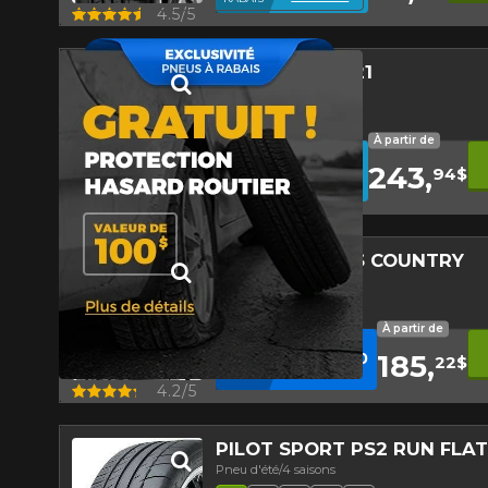
véhicule directement avant de co
Aperçu
4.5/5
ECO SOLUS KL21
Pneu d'été/4 saisons
Faible niveau sonore
Haut kilométrage
Pneu écologique
À partir de
12
%
AVEC LE CODE
243,
KUMHO12
94$
DE
Conditions
RABAIS
Aperçu
4.5/5
LAREDO CROSS COUNTRY
Pneu d'été/4 saisons
Bande de roulement asymét
À partir de
10
%
AVEC LE CODE
185,
INSTALL10
22$
EN
Conditions
CRÉDIT
Aperçu
4.2/5
PILOT SPORT PS2 RUN FLAT
Pneu d'été/4 saisons