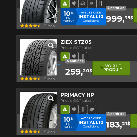
Hasard routier
Faible niveau sonore
Pneu haute perform
Runflat
Bande de rou
À partir de
10
%
AVEC LE CODE
999,
INSTALL10
35$
EN
Conditions
CRÉDIT
Aperçu
4.5/5
ZIEX STZ05
Pneu d'été/4 saisons
Hasard routier
Faible niveau sonore
Bande de roulement 
À partir de
VOIR LE
259,
PRODUIT
20$
Aperçu
4.5/5
PRIMACY HP
Pneu d'été/4 saisons
Hasard routier
Faible niveau sonore
Bande de roulement 
Pneu écologique
À partir de
10
%
AVEC LE CODE
183,
INSTALL10
21$
EN
Conditions
CRÉDIT
Aperçu
4.5/5