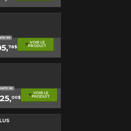
Fermer
sonore
artir de
VOIR LE
05,
PRODUIT
78$
ute
partir de
VOIR LE
25,
PRODUIT
00$
PLUS