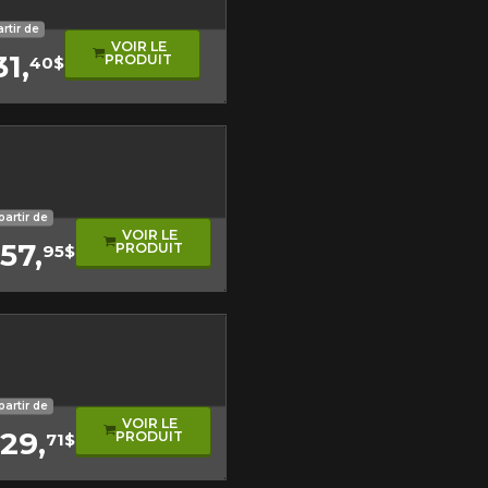
nt asymétrique
artir de
VOIR LE
31,
PRODUIT
40$
sonore
e performance
de roulement asymétrique
t kilométrage
partir de
VOIR LE
57,
PRODUIT
95$
ement asymétrique
ogique
partir de
VOIR LE
29,
PRODUIT
71$