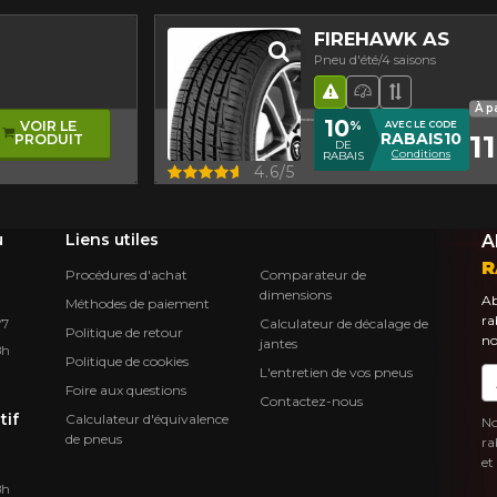
FIREHAWK AS
Pneu d'été/4 saisons
Hasard routier
Pneu haute p
Bande de 
À p
10
%
VOIR LE
AVEC LE CODE
11
RABAIS10
PRODUIT
DE
Conditions
RABAIS
Aperçu
4.6/5
u
Liens utiles
A
R
Procédures d'achat
Comparateur de
dimensions
Ab
Méthodes de paiement
ra
Calculateur de décalage de
Y7
Politique de retour
no
jantes
8h
Politique de cookies
L'entretien de vos pneus
Co
Foire aux questions
Contactez-nous
tif
Calculateur d'équivalence
No
de pneus
ra
et
8h