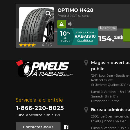
OPTIMO H428
Pneu d'été/4 saisons
Hasard routier
Faible niveau sonore
À partir de
10
%
AVEC LE CODE
154,
RABAIS10
28$
DE
Conditions
RABAIS
Aperçu
4.1/5
Magasin ouvert a
public
1241, boul. Jean-Baptiste-
Rolland Ouest,
St⁠-⁠Jérôme, Québec J7Y 4
Lundi à Vendredi : 8h à 1
Samedi : 8h à 17h
Service à la clientèle
Dimanche : Fermé
1-866-220-8025
Bureau administra
Lundi à Vendredi : 8h à 18h
2650, rue Étienne⁠-⁠Lenoir,
Laval, Québec H7R 0A3
Facebook
Contactez-nous
Lundi à Vendredi : 8h à 1