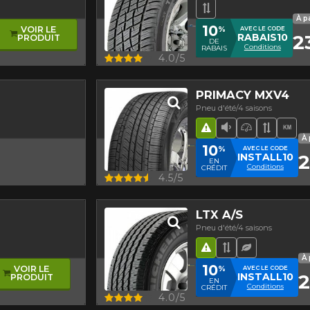
ance
lement asymétrique
Bande de rouleme
À p
10
%
VOIR LE
AVEC LE CODE
2
RABAIS10
PRODUIT
DE
Conditions
RABAIS
Aperçu
4.0/5
PRIMACY MXV4
Pneu d'été/4 saisons
asymétrique
Hasard routier
Faible niveau 
Pneu haut
Bande 
Hau
À 
10
%
AVEC LE CODE
2
INSTALL10
EN
Conditions
CRÉDIT
Aperçu
4.5/5
LTX A/S
Pneu d'été/4 saisons
asymétrique
Hasard routier
Bande de roul
Pneu écol
À 
10
%
VOIR LE
AVEC LE CODE
2
INSTALL10
PRODUIT
EN
Conditions
CRÉDIT
Aperçu
4.0/5