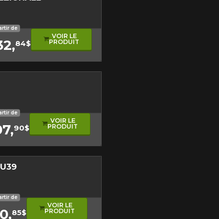
ement directionnel
e performance
artir de
VOIR LE
32,
PRODUIT
84$
Close
Fermer
sonore
roulement asymétrique
artir de
VOIR LE
07,
PRODUIT
90$
st disponible en ligne
itez pas à contacter notre
KU39
figuration.
sonore
oulement directionnel
aute performance
x de l'équipe
artir de
VOIR LE
0,
PRODUIT
85$
tude de l'information sur votre