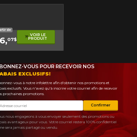
erformance
roulement asymétrique
artir de
VOIR LE
6,
PRODUIT
07$
BONNEZ-VOUS POUR RECEVOIR NOS
ABAIS EXCLUSIFS!
onnez-vous à notre infolettre afin d'obtenir nos promotions et
bais exclusifs. Vous n'avez qu'à inscrire votre courriel afin de recevoir
s prochaines promotions.
urriel
Confirmer
us nous engageons à vous envoyer seulement des promotions ou
bais avantageux pour vous. Votre courriel restera 100% confidentiel
 ne sera jamais partagé ou vendu.