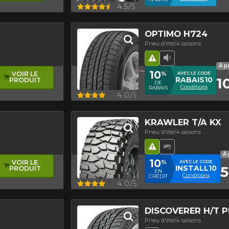
mmander.
Aperçu
4.5/5
OPTIMO H724
Pneu d'été/4 saisons
Hasard routier
Faible niveau 
À p
10
%
VOIR LE
AVEC LE CODE
1
RABAIS10
PRODUIT
DE
Conditions
RABAIS
Aperçu
4.0/5
KRAWLER T/A KX
Pneu d'été/4 saisons
rique
Hasard routier
Pneu Hors-Ro
À 
10
%
VOIR LE
AVEC LE CODE
5
INSTALL10
PRODUIT
EN
Conditions
CRÉDIT
Aperçu
4.0/5
DISCOVERER H/T 
Pneu d'été/4 saisons