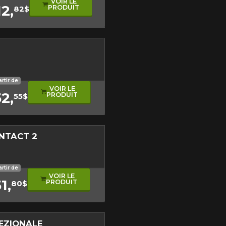
VOIR LE
12,
PRODUIT
82$
sonore
roulement asymétrique
artir de
VOIR LE
52,
PRODUIT
55$
NTACT 2
sonore
roulement asymétrique
artir de
VOIR LE
1,
PRODUIT
80$
EZIONALE