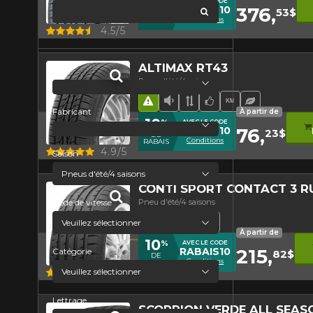
10
%
AVEC LE CODE
376,
RABAIS10
53$
global.search
DE
Conditions
RABAIS
Aperçu
4.5/5
ALTIMAX RT43
Prix
Pneu d'été/4 saisons
Hasard routier
Faible niveau sonore
Bande de roulement 
Choix de l'équipe
Haut kilométr
Pneu écol
Fabricant
À partir de
10
%
AVEC LE CODE
76,
RABAIS10
23$
DE
Conditions
RABAIS
Aperçu
4.9/5
Saison
CONTI SPORT CONTACT 3 R
Pneu d'été/4 saisons
Code de vitesse
Hasard routier
Pneu haute performanc
Runflat
Bande de rouleme
À partir de
10
%
AVEC LE CODE
215,
RABAIS10
Catégorie
82$
DE
Conditions
RABAIS
Aperçu
4.5/5
Lettrage
SCORPION VERDE ALL SEAS