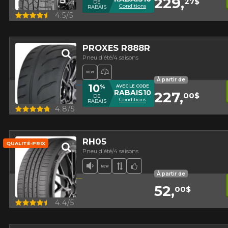
229,
27$
DE
Conditions
RABAIS
Aperçu
4.5/5
PROXES R888R
PRODUITS SÉLECTIONNÉS. MINIMUM DE 500$ AVANT TAXES.
PLUS D'INFO
Pneu d'été/4 saisons
Nouveau produit
Pneu haute performance
À partir de
10
%
AVEC LE CODE
RABAIS10
227,
00$
DE
Conditions
RABAIS
Aperçu
4.8/5
RH05
QUALITÉ-PRIX
Pneu d'été/4 saisons
Faible niveau sonore
Nouveau produit
Bande de roulement asy
Choix de l'équipe
À partir de
52,
00$
Aperçu
4.4/5