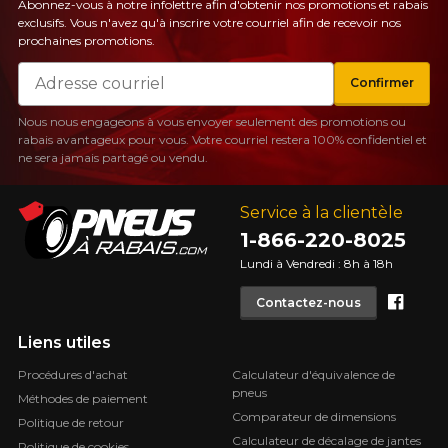
Abonnez-vous à notre infolettre afin d'obtenir nos promotions et rabais
exclusifs. Vous n'avez qu'à inscrire votre courriel afin de recevoir nos
prochaines promotions.
Courriel
Confirmer
Nous nous engageons à vous envoyer seulement des promotions ou
rabais avantageux pour vous. Votre courriel restera 100% confidentiel et
ne sera jamais partagé ou vendu.
Service à la clientèle
1-866-220-8025
Lundi à Vendredi : 8h à 18h
Face
Contactez-nous
Liens utiles
Procédures d'achat
Calculateur d'équivalence de
pneus
Méthodes de paiement
Comparateur de dimensions
Politique de retour
Calculateur de décalage de jantes
Politique de cookies