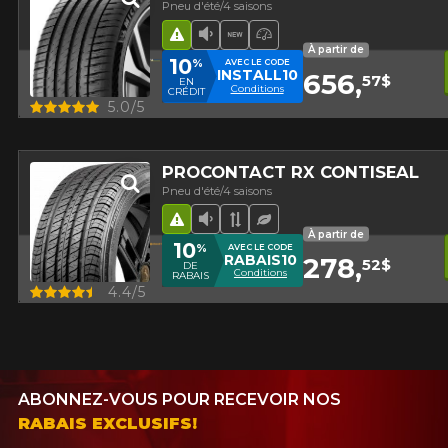
Pneu d'été/4 saisons
Hasard routier
Faible niveau sonore
Nouveau produit
Pneu haute performa
À partir de
10
%
AVEC LE CODE
INSTALL10
656,
57$
EN
Conditions
CRÉDIT
Aperçu
5.0/5
PROCONTACT RX CONTISEAL
Pneu d'été/4 saisons
Hasard routier
Faible niveau sonore
Bande de roulement asy
Pneu écologique
À partir de
10
%
AVEC LE CODE
RABAIS10
278,
52$
DE
Conditions
RABAIS
Aperçu
4.4/5
ABONNEZ-VOUS POUR RECEVOIR NOS
RABAIS EXCLUSIFS!