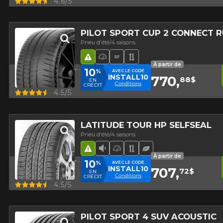
4.6/5
PILOT SPORT CUP 2 CONNECT R
Pneu d'été/4 saisons
Hasard routier
Pneu haute performance
Runflat
Bande de roulement 
À partir de
10
%
AVEC LE CODE
INSTALL10
770,
88$
EN
Conditions
CRÉDIT
Aperçu
4.5/5
LATITUDE TOUR HP SELFSEAL
Pneu d'été/4 saisons
Hasard routier
Faible niveau sonore
Pneu haute performance
Bande de roulement 
Pneu écologique
À partir de
10
%
AVEC LE CODE
INSTALL10
707,
72$
EN
Conditions
CRÉDIT
Aperçu
4.5/5
PILOT SPORT 4 SUV ACOUSTIC