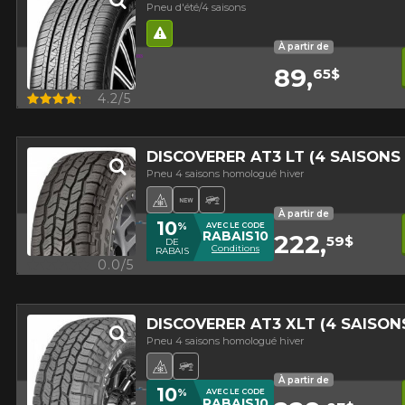
Pneu d'été/4 saisons
Hasard routier
À partir de
89,
65$
Aperçu
4.2/5
DISCOVERER AT3 LT (4 SAISON
Pneu 4 saisons homologué hiver
Pneu 4 saisons homologué hiver
Nouveau produit
Pneu Hors-Route
À partir de
10
%
AVEC LE CODE
RABAIS10
222,
59$
DE
Conditions
RABAIS
Aperçu
0.0/5
DISCOVERER AT3 XLT (4 SAISO
Pneu 4 saisons homologué hiver
Pneu 4 saisons homologué hiver
Pneu Hors-Route
À partir de
10
%
AVEC LE CODE
RABAIS10