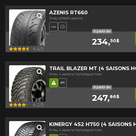
AZENIS RT660
Pneu d'été/4 saisons
Nouveau produit
Pneu haute performance
À partir de
234,
50$
Aperçu
4.6/5
TRAIL BLAZER MT (4 SAISONS 
Pneu 4 saisons homologué hiver
Hasard routier
Pneu Hors-Route
À partir de
247,
86$
Aperçu
4.2/5
KINERGY 4S2 H750 (4 SAISONS
Pneu 4 saisons homologué hiver