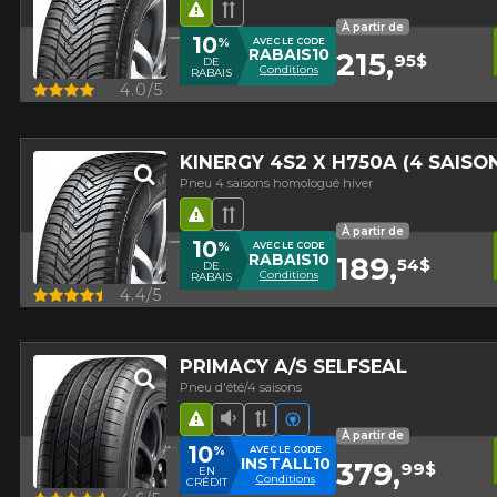
Hasard routier
Bande de roulement directio
À partir de
10
%
AVEC LE CODE
RABAIS10
215,
95$
DE
Conditions
RABAIS
Aperçu
4.0/5
KINERGY 4S2 X H750A (4 SAIS
Pneu 4 saisons homologué hiver
Hasard routier
Bande de roulement directio
À partir de
10
%
AVEC LE CODE
RABAIS10
189,
54$
DE
Conditions
RABAIS
Aperçu
4.4/5
PRIMACY A/S SELFSEAL
Pneu d'été/4 saisons
Hasard routier
Faible niveau sonore
Bande de roulement asy
Véhicules électriques
À partir de
10
%
AVEC LE CODE
INSTALL10
379,
99$
EN
Conditions
CRÉDIT
Aperçu