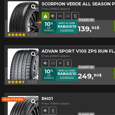
SCORPION VERDE ALL SEASON PL
Pneu d'été/4 saisons
Hasard routier
Faible niveau sonore
Nouveau produit
Pneu haute performa
Bande de rouleme
À partir de
10
%
AVEC LE CODE
RABAIS10
139,
92$
DE
Conditions
RABAIS
Aperçu
5.0/5
ADVAN SPORT V105 ZPS RUN FL
Pneu d'été/4 saisons
Faible niveau sonore
Pneu haute performance
Runflat
Bande de roulement 
À partir de
10
%
AVEC LE CODE
RABAIS10
249,
90$
DE
Conditions
RABAIS
Aperçu
4.5/5
RH01
QUALITÉ-PRIX
Pneu d'été/4 saisons
Faible niveau sonore
Bande de roulement asymétr
À partir de