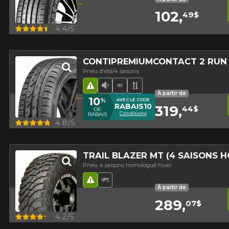
102,
49$
Aperçu
4.4/5
CONTIPREMIUMCONTACT 2 RUN
Pneu d'été/4 saisons
Hasard routier
Faible niveau sonore
Runflat
Bande de roulement 
À partir de
10
%
AVEC LE CODE
RABAIS10
319,
44$
DE
Conditions
RABAIS
Aperçu
4.8/5
TRAIL BLAZER MT (4 SAISONS 
Pneu 4 saisons homologué hiver
Hasard routier
Pneu Hors-Route
À partir de
289,
07$
Aperçu
4.2/5