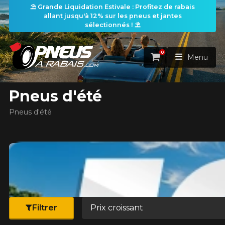
⛱️ Grande Liquidation Estivale : Profitez de rabais
allant jusqu'à 12% sur les pneus et jantes
les filtres
sélectionnés ! ⛱️
0
Panier
Menu
Pneus d'été
ACCUEIL
Pneus d'été
PNEUS
earch
ROUES
RECHERCHE DE PNEUS
VOIR TOUT
ENSEMBLES
Rechercher par
RECHERCHE DE ROUES
VOIR TOUT
Par dimensions
Par véhicule
Trier par
PROMOTIONS
RECHERCHE D'ENSEMBLES
Recherche par dimensions
Filtrer
LARGEUR
RAPPORT
DIAMÈTRE
Par véhicule
Par dimensions
PNEUS & JANTES