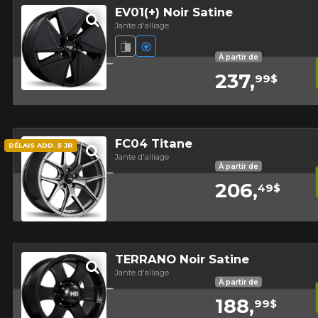
EV01(+) Noir Satine
Jante d'alliage
Jante fluotournée
Véhicules électriques
À partir de
237,
99$
Aperçu
FC04 Titane
DÉLAIS ADD. 5 JR
Jante d'alliage
À partir de
206,
49$
Aperçu
TERRANO Noir Satine
Jante d'alliage
À partir de
188,
99$