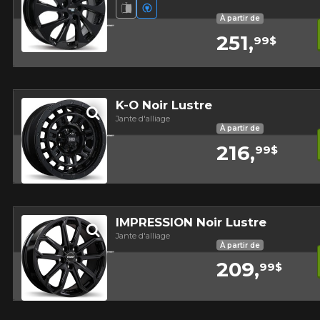
Jante fluotournée
Véhicules électriques
À partir de
251,
99$
Aperçu
K-O Noir Lustre
Jante d'alliage
À partir de
216,
99$
Aperçu
IMPRESSION Noir Lustre
Jante d'alliage
À partir de
209,
99$
Aperçu