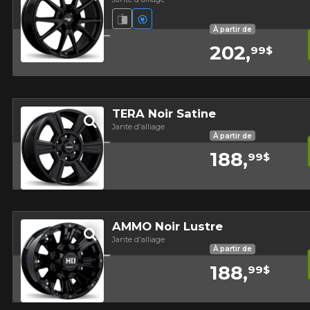
Jante fluotournée
Véhicules électriques
À partir de
202,
99$
Aperçu
TERA Noir Satine
Jante d'alliage
À partir de
188,
99$
Aperçu
AMMO Noir Lustre
Jante d'alliage
À partir de
188,
99$
Aperçu