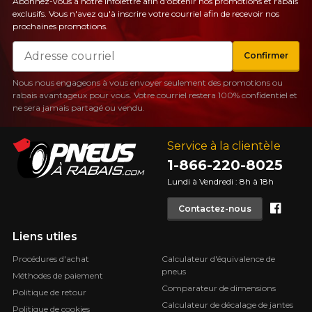
Abonnez-vous à notre infolettre afin d'obtenir nos promotions et rabais
exclusifs. Vous n'avez qu'à inscrire votre courriel afin de recevoir nos
prochaines promotions.
Courriel
Confirmer
Nous nous engageons à vous envoyer seulement des promotions ou
rabais avantageux pour vous. Votre courriel restera 100% confidentiel et
ne sera jamais partagé ou vendu.
Service à la clientèle
1-866-220-8025
Lundi à Vendredi : 8h à 18h
Face
Contactez-nous
Liens utiles
Procédures d'achat
Calculateur d'équivalence de
pneus
Méthodes de paiement
Comparateur de dimensions
Politique de retour
Calculateur de décalage de jantes
Politique de cookies