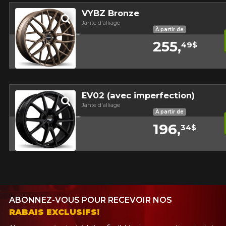
VYBZ Bronze
Jante d'alliage
À partir de
255,
49$
Aperçu
EV02 (avec imperfection)
Jante d'alliage
À partir de
196,
34$
Aperçu
ABONNEZ-VOUS POUR RECEVOIR NOS
RABAIS EXCLUSIFS!