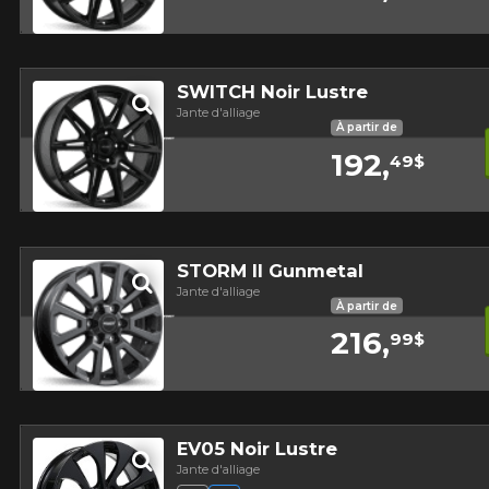
Aperçu
SWITCH Noir Lustre
Jante d'alliage
À partir de
192,
49$
Aperçu
STORM II Gunmetal
Jante d'alliage
À partir de
216,
99$
Aperçu
EV05 Noir Lustre
Jante d'alliage