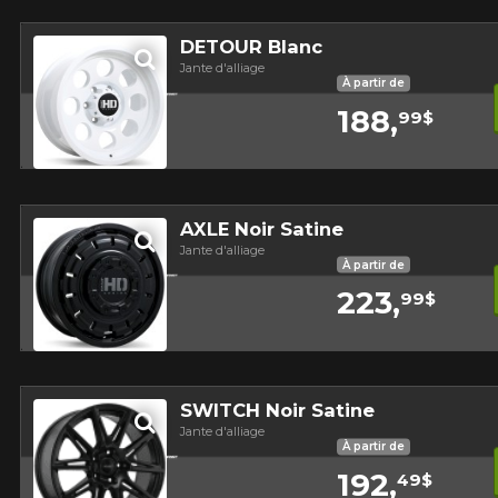
DETOUR Blanc
Jante d'alliage
À partir de
188,
99$
Aperçu
AXLE Noir Satine
Jante d'alliage
À partir de
223,
99$
Aperçu
SWITCH Noir Satine
Jante d'alliage
À partir de
192,
49$