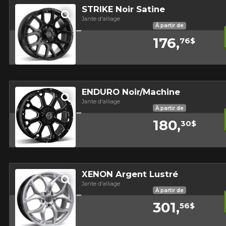
STRIKE Noir Satine
Jante d'alliage
À partir de
RABAIS10
 PROMO
POUR UN TEMPS LIMITÉ SUR PRODUITS SÉLECTIONNÉS. MINI
176,
76$
Aperçu
ENDURO Noir/Machine
Jante d'alliage
À partir de
180,
30$
Aperçu
XENON Argent Lustré
Jante d'alliage
À partir de
301,
56$