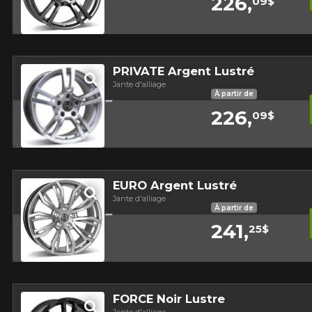
226,
09$
Aperçu
PRIVATE Argent Lustré
Jante d'alliage
À partir de
226,
09$
Aperçu
EURO Argent Lustré
Jante d'alliage
À partir de
241,
25$
Aperçu
FORCE Noir Lustre