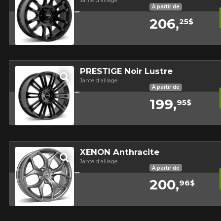
Jante d'alliage
À partir de
206,
25$
Aperçu
PRESTIGE Noir Lustre
Jante d'alliage
À partir de
199,
95$
Aperçu
XENON Anthracite
Jante d'alliage
À partir de
200,
96$
Aperçu