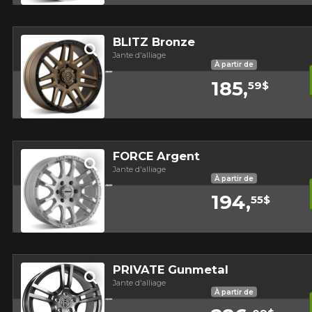
Aperçu
BLITZ Bronze
Jante d'alliage
À partir de
185,
59$
Aperçu
FORCE Argent
Jante d'alliage
À partir de
194,
55$
Aperçu
PRIVATE Gunmetal
Jante d'alliage
À partir de