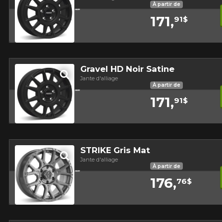
À partir de
171,
91$
Aperçu
Gravel HD Noir Satine
Jante d'alliage
À partir de
171,
91$
Aperçu
STRIKE Gris Mat
Jante d'alliage
À partir de
176,
76$
Aperçu