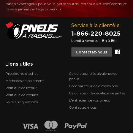
rabais avantageux pour vous. Votre courriel restera 100% confidentiel et
ne sera jamais partagé ou vendu.
Service à la clientèle
1-866-220-8025
Lundi à Vendredi : 8h à 18h
Face
Contactez-nous
Liens utiles
Procédures d'achat
Calculateur d'équivalence de
pneus
Méthodes de paiement
Comparateur de dimensions
Politique de retour
Calculateur de décalage de jantes
Politique de cookies
L'entretien de vos pneus
Foire aux questions
Contactez-nous