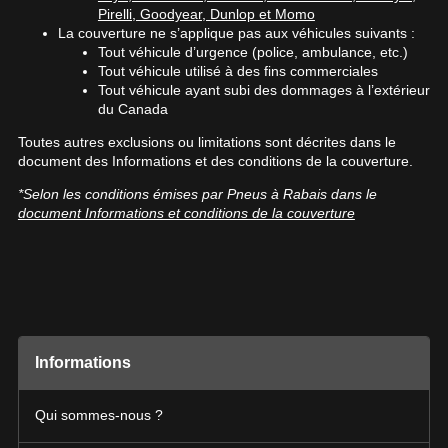
Comparateur de dimensions
véhicule pour une compatibilité garantie*.
Pirelli, Goodyear, Dunlop et Momo
PROMOTIONS EN COURS
Calculateur de décalage de jantes
La couverture ne s’applique pas aux véhicules suivants :
LIVRAISON RAPIDE
Malheureusement, aucun résultat ne
Tout véhicule d’urgence (police, ambulance, etc.)
L'entretien de vos pneus
Votre ensemble de pneus et jantes vous
convenant parfaitement à votre recherche
Tout véhicule utilisé à des fins commerciales
sera livré rapidement.
n'est disponible en ligne présentement.
Tout véhicule ayant subi des dommages à l’extérieur
Nous aimerions vous aider à trouver le
…
INFORMATIONS
du Canada
produit qu'il vous faut. N'hésitez pas à
PROMOTIONS EN COURS
Toutes autres exclusions ou limitations sont décrites dans le
contacter notre service à la clientèle, qui se
Qui sommes-nous ?
document des Informations et des conditions de la couverture.
fera un plaisir de rechercher des options
…
Procédures d'achat
pour votre configuration.
*Selon les conditions émises par Pneus à Rabais dans le
Méthodes de paiement
document Informations et conditions de la couverture
…
1-866-220-8025
Protection contre les hasards routiers
Politique de retour
*Attention cette dimension représente une possibilité d'équipement
Foire aux questions
pour votre véhicule, vous devez vérifier l'exactitude de l'information
sur votre véhicule directement avant de commander.
…
Informations
4
POUR UN TEMPS LIMITÉ SUR
Qui sommes-nous ?
PRODUITS SÉLECTIONNÉS. MINIMUM
RABAIS10
CODE PROMO
DE 500$ AVANT TAXES.
PLUS D'INFO