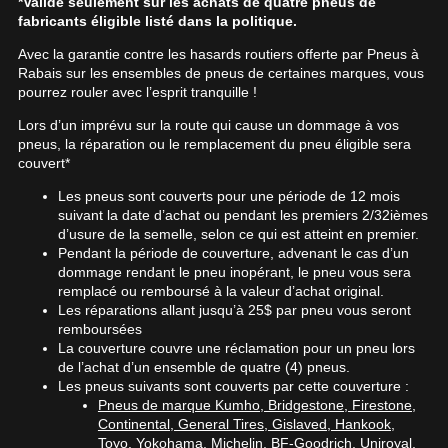
REMISES POSTALES
*Valide seulement sur les achats de quatre pneus de
VOIR TOUT
ANNÉE
MARQUE
Ajouter une dimension différente pour l'arrière
fabricants éligible listé dans la politique.
Recherche par véhicule
ANNÉE
MARQUE
Saison
Pneus d'été/4 saisons
INFORMATIONS
Il n'y a aucune remise postale disponible en ce moment. Veuillez revenir
Avec la garantie contre les hasards routiers offerte par Pneus à
MODÈLE
OPTION
Pneus d'hiver
plus tard.
Rabais sur les ensembles de pneus de certaines marques, vous
MODÈLE
OPTION
pourrez rouler avec l’esprit tranquille !
CONTACT
BLOGUE
LANCER LA RECHERCHE
VOIR TOUT
PNEUS ET ROUES EN SOLDE
Lors d’un imprévu sur la route qui cause un dommage à vos
LANCER LA RECHERCHE
Saison
Pneus d'été/4 saisons
pneus, la réparation ou le remplacement du pneu éligible sera
English
Firestone Firehawk Indy 500 V2 : le pneu sport d'été
couvert*
Pneus d'hiver
qui a tout pour plaire
PNEUS EN VEDETTE
ROUES PAR MARQUE
Les pneus sont couverts pour une période de 12 mois
Suivre ma commande
Lire la suite
LANCER LA RECHERCHE
suivant la date d’achat ou pendant les premiers 2/32ièmes
d’usure de la semelle, selon ce qui est atteint en premier.
Kumho : Une marque de pneus de confiance pour
DEFENDER 2
FIREHAWK INDY
Pendant la période de couverture, advenant le cas d’un
tous vos besoins
221,
500 V2
95$
dommage rendant le pneu inopérant, le pneu vous sera
À partir de
POURQUOI ACHETER UN ENSEMBLE?
Lire la suite
145,
remplacé ou remboursé à la valeur d’achat original.
95$
À partir de
Les réparations allant jusqu’à 25$ par pneu vous seront
VOICI LES DIMENSIONS POUR VOTRE VÉHICULE
ASSEMBLAGE GRATUIT
remboursées
Fer
Les pneus seront montés et balancés
La couverture couvre une réclamation pour un pneu lors
EXTREME​
SCORPION AS
PROMOTIONS EN COURS
gratuitement sur les jantes. Votre
de l’achat d’un ensemble de quatre (4) pneus.
CONTACT DWS
PLUS 3
OUTILS
ensemble sera prêt à être installé.
Que magasinez-vous?
Les pneus suivants sont couverts par cette couverture :
194,
06 PLUS
83$
À partir de
Pneus de marque Kumho, Bridgestone, Firestone,
COMPATIBILITÉ GARANTIE*
230,
99$
À partir de
PROMOTIONS EN COURS
Continental, General Tires, Gislaved, Hankook,
Calculateur d'équivalence de pneus
Utilisez notre outil de recherche pas
Toyo, Yokohama, Michelin, BF-Goodrich, Uniroyal,