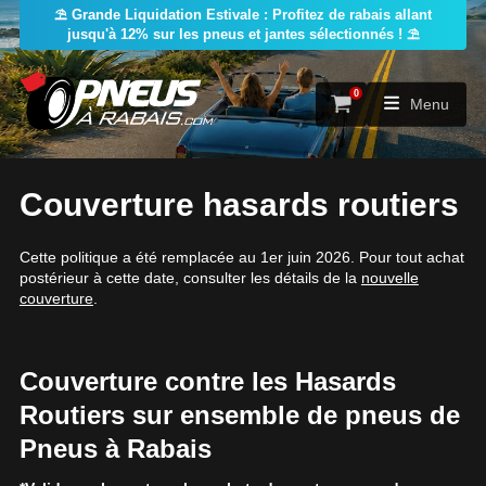
⛱️ Grande Liquidation Estivale : Profitez de rabais allant
jusqu'à 12% sur les pneus et jantes sélectionnés ! ⛱️
0
Panier
Menu
ACCUEIL
Couverture hasards routiers
PNEUS
Cette politique a été remplacée au 1er juin 2026. Pour tout achat
postérieur à cette date, consulter les détails de la
nouvelle
couverture
.
ROUES
RECHERCHE DE PNEUS
VOIR TOUT
ENSEMBLES
Rechercher par
RECHERCHE DE ROUES
VOIR TOUT
Couverture contre les Hasards
Par dimensions
Par véhicule
Routiers sur ensemble de pneus de
PROMOTIONS
RECHERCHE D'ENSEMBLES PNEUS
Recherche par dimensions
Par véhicule
Par dimensions
LARGEUR
RAPPORT
DIAMÈTRE
Pneus à Rabais
& JANTES
BLOGUE
Recherche par véhicule