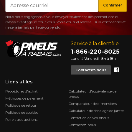
Courriel
Confirmer
Nous nous engageons à vous envoyer seulement des promotions ou
rabais avantageux pour vous. Votre courriel restera 100% confidentiel et
ne sera jamais partagé ou vendu.
Service à la clientèle
1-866-220-8025
Lundi à Vendredi : 8h à 18h
Face
Contactez-nous
Liens utiles
Procédures d'achat
Calculateur d'équivalence de
pneus
Méthodes de paiement
Comparateur de dimensions
Politique de retour
Calculateur de décalage de jantes
Politique de cookies
L'entretien de vos pneus
Foire aux questions
Contactez-nous