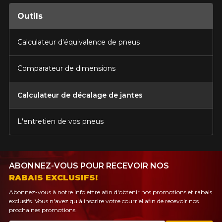
PLUS D'INFO
Outils
POUR UN TEMPS LIMITÉ SUR
RABAIS10
PRODUITS SÉLECTIONNÉS.
CODE PROMO
MINIMUM DE 500$ AVANT TAXES.
PLUS D'INFO
Calculateur d'équivalence de pneus
POUR UN TEMPS LIMITÉ SUR
RABAIS10
PRODUITS SÉLECTIONNÉS.
CODE PROMO
MINIMUM DE 500$ AVANT TAXES.
PLUS D'INFO
Comparateur de dimensions
Calculateur de décalage de jantes
POUR UN TEMPS LIMITÉ SUR
RABAIS10
PRODUITS SÉLECTIONNÉS.
CODE PROMO
L'entretien de vos pneus
MINIMUM DE 500$ AVANT TAXES.
PLUS D'INFO
ABONNEZ-VOUS POUR RECEVOIR NOS
RABAIS EXCLUSIFS!
Abonnez-vous à notre infolettre afin d'obtenir nos promotions et rabais
exclusifs. Vous n'avez qu'à inscrire votre courriel afin de recevoir nos
prochaines promotions.