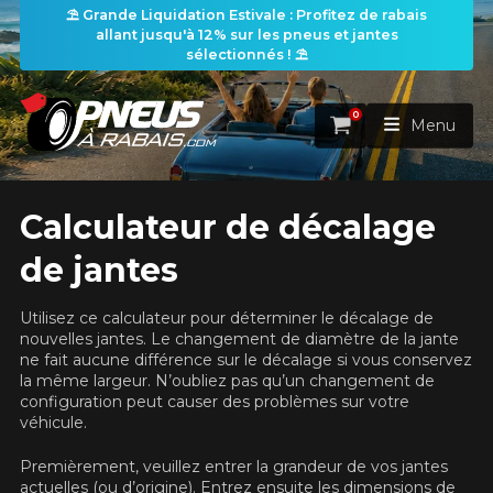
⛱️ Grande Liquidation Estivale : Profitez de rabais
allant jusqu'à 12% sur les pneus et jantes
sélectionnés ! ⛱️
0
Panier
Menu
ACCUEIL
Calculateur de décalage
de jantes
PNEUS
Utilisez ce calculateur pour déterminer le décalage de
ROUES
RECHERCHE DE PNEUS
nouvelles jantes. Le changement de diamètre de la jante
VOIR TOUT
ne fait aucune différence sur le décalage si vous conservez
la même largeur. N’oubliez pas qu’un changement de
ENSEMBLES
Rechercher par
RECHERCHE DE ROUES
VOIR TOUT
configuration peut causer des problèmes sur votre
Par dimensions
Par véhicule
véhicule.
PROMOTIONS
RECHERCHE D'ENSEMBLES
Recherche par dimensions
LARGEUR
RAPPORT
DIAMÈTRE
Par véhicule
Par dimensions
Premièrement, veuillez entrer la grandeur de vos jantes
PNEUS & JANTES
actuelles (ou d’origine). Entrez ensuite les dimensions de