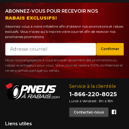
Utilisez notre outil de recherche pas
véhicule pour une compatibilité
Calculateur de décalage de jantes
ABONNEZ-VOUS POUR RECEVOIR NOS
PROMOTIONS EN COURS
garantie*.
L'entretien de vos pneus
RABAIS EXCLUSIFS!
LIVRAISON RAPIDE
Abonnez-vous à notre infolettre afin d'obtenir nos promotions et rabais
Votre ensemble de pneus et jantes vous
INFORMATIONS
exclusifs. Vous n'avez qu'à inscrire votre courriel afin de recevoir nos
sera livré rapidement.
prochaines promotions.
Qui sommes-nous ?
Courriel
Confirmer
PROMOTIONS EN COURS
Procédures d'achat
Méthodes de paiement
Nous nous engageons à vous envoyer seulement des promotions ou
rabais avantageux pour vous. Votre courriel restera 100% confidentiel et
Protection contre les hasards routiers
ne sera jamais partagé ou vendu.
Politique de retour
Foire aux questions
Service à la clientèle
1-866-220-8025
Lundi à Vendredi : 8h à 18h
Face
Contactez-nous
T
POUR UN TEMPS LIMITÉ SUR
Liens utiles
RABAIS10
PRODUITS SÉLECTIONNÉS.
CODE PROMO
MINIMUM DE 500$ AVANT TAXES.