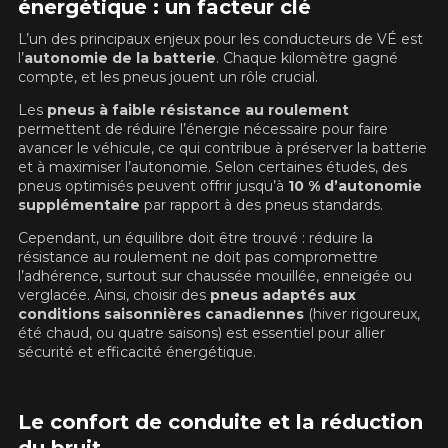
énergétique : un facteur clé
Utilisez notre outil de recherche pas
véhicule pour une compatibilité
Calculateur de décalage de jantes
PROMOTIONS EN COURS
L’un des principaux enjeux pour les conducteurs de VÉ est
garantie*.
L'entretien de vos pneus
l’
autonomie de la batterie
. Chaque kilomètre gagné
LIVRAISON RAPIDE
compte, et les pneus jouent un rôle crucial.
Votre ensemble de pneus et jantes vous
INFORMATIONS
Les
pneus à faible résistance au roulement
sera livré rapidement.
permettent de réduire l’énergie nécessaire pour faire
avancer le véhicule, ce qui contribue à préserver la batterie
Qui sommes-nous ?
et à maximiser l’autonomie. Selon certaines études, des
PROMOTIONS EN COURS
Procédures d'achat
pneus optimisés peuvent offrir jusqu’à
10 % d’autonomie
Méthodes de paiement
supplémentaire
par rapport à des pneus standards.
Protection contre les hasards routiers
Cependant, un équilibre doit être trouvé : réduire la
Politique de retour
résistance au roulement ne doit pas compromettre
l’adhérence, surtout sur chaussée mouillée, enneigée ou
Foire aux questions
verglacée. Ainsi, choisir des
pneus adaptés aux
conditions saisonnières canadiennes
(hiver rigoureux,
été chaud, ou quatre saisons) est essentiel pour allier
sécurité et efficacité énergétique.
Le confort de conduite et la réduction
POUR UN TEMPS LIMITÉ SUR
RABAIS10
PRODUITS SÉLECTIONNÉS.
CODE PROMO
MINIMUM DE 500$ AVANT TAXES.