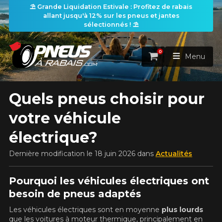
⛱️ Grande Liquidation Estivale : Profitez de rabais
allant jusqu'à 12% sur les pneus et jantes
sélectionnés ! ⛱️
0
Panier
Menu
Quels pneus choisir pour
ACCUEIL
votre véhicule
PNEUS
électrique?
ROUES
RECHERCHE DE PNEUS
VOIR TOUT
Dernière modification le 18 juin 2026 dans
Actualités
ENSEMBLES
Rechercher par
RECHERCHE DE ROUES
Pourquoi les véhicules électriques ont
VOIR TOUT
Par dimensions
Par véhicule
besoin de pneus adaptés
PROMOTIONS
RECHERCHE D'ENSEMBLES
Recherche par dimensions
LARGEUR
RAPPORT
DIAMÈTRE
Par véhicule
Par dimensions
Les véhicules électriques sont en moyenne
plus lourds
PNEUS & JANTES
que les voitures à moteur thermique, principalement en