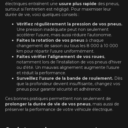
électriques entraînent une
usure plus rapide
des pneus,
1-866-220-8025
surtout si l’entretien est négligé. Pour maximiser leur
durée de vie, voici quelques conseils :
*Attention cette dimension représente une possibilité
Vérifiez régulièrement la pression de vos pneus.
d'équipement pour votre véhicule, vous devez vérifier
Une pression inadéquate peut non seulement
l'exactitude de l'information sur votre véhicule directement
accélérer l’usure, mais aussi réduire l’autonomie.
avant de commander.
Faites la rotation de vos pneus
à chaque
changement de saison ou tous les 8 000 à 10 000
km pour répartir l’usure uniformément.
Faites vérifier l’alignement de vos roues
,
notamment lors de l’installation de vos pneus d’hiver
ou d’été. Un mauvais alignement augmente l’usure
et réduit la performance.
Surveillez l’usure de la bande de roulement.
Dès
que la profondeur devient insuffisante, changez vos
pneus pour garantir sécurité et adhérence.
Ces bonnes pratiques permettent non seulement de
prolonger la durée de vie de vos pneus
, mais aussi de
préserver la performance de votre véhicule électrique.