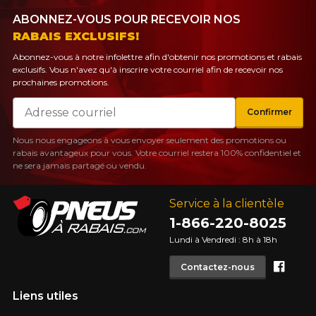
ABONNEZ-VOUS POUR RECEVOIR NOS
RABAIS EXCLUSIFS!
Abonnez-vous à notre infolettre afin d'obtenir nos promotions et rabais
exclusifs. Vous n'avez qu'à inscrire votre courriel afin de recevoir nos
prochaines promotions.
Courriel
Confirmer
Nous nous engageons à vous envoyer seulement des promotions ou
rabais avantageux pour vous. Votre courriel restera 100% confidentiel et
ne sera jamais partagé ou vendu.
Service à la clientèle
1-866-220-8025
Lundi à Vendredi : 8h à 18h
Face
Contactez-nous
Liens utiles