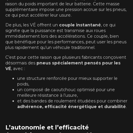
BLOGUE
raison du poids important de leur batterie. Cette masse
REMISES POSTALES
Recherche par véhicule
VOIR TOUT
ANNÉE
MARQUE
Ajouter une dimension différente pour l'arrière
supplémentaire impose une pression accrue sur les pneus,
Recherche par véhicule
ANNÉE
MARQUE
ce qui peut accélérer leur usure.
Saison
Pneus d'été/4 saisons
INFORMATIONS
Il n'y a aucune remise postale disponible en ce moment. Veuillez
MODÈLE
OPTION
Pneus d'hiver
De plus, les VÉ offrent un
couple instantané
, ce qui
revenir plus tard.
signifie que la puissance est transmise aux roues
MODÈLE
OPTION
CONTACT
BLOGUE
immédiatement lors des accélérations. Ce couple, bien
LANCER LA RECHERCHE
VOIR TOUT
PNEUS ET ROUES EN SOLDE
que bénéfique pour les performances, peut user les pneus
LANCER LA RECHERCHE
Saison
plus rapidement qu’un véhicule traditionnel.
Pneus d'été/4 saisons
English
Firestone Firehawk Indy 500 V2 : le pneu sport
Pneus d'hiver
d'été qui a tout pour plaire
C’est pour cette raison que plusieurs fabricants conçoivent
PNEUS EN VEDETTE
ROUES PAR MARQUE
désormais des
pneus spécialement pensés pour les
Suivre ma commande
Lire la suite
LANCER LA RECHERCHE
VÉ
, avec :
Kumho : Une marque de pneus de confiance
une structure renforcée pour mieux supporter le
DEFENDER 2
FIREHAWK
pour tous vos besoins
poids,
221,
INDY 500 V2
95$
À partir de
POURQUOI ACHETER UN ENSEMBLE?
un composé de caoutchouc optimisé pour une
Lire la suite
145,
95$
À partir de
meilleure résistance à l’usure,
et des bandes de roulement étudiées pour combiner
ASSEMBLAGE GRATUIT
adhérence, efficacité énergétique et durabilité
.
Les pneus seront montés et balancés
OUTILS
EXTREME​
SCORPION AS
PROMOTIONS EN COURS
gratuitement sur les jantes. Votre
CONTACT DWS
PLUS 3
ensemble sera prêt à être installé.
194,
06 PLUS
83$
À partir de
Calculateur d'équivalence de pneus
L’autonomie et l’efficacité
COMPATIBILITÉ GARANTIE*
230,
99$
À partir de
PROMOTIONS EN COURS
Comparateur de dimensions