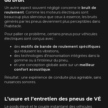
du bruit
PLUS D'INFO
Un autre aspect souvent négligé concerne le
bruit de
POUR UN TEMPS LIMITÉ SUR
roulement
. Comme les moteurs électriques sont
RABAIS10
PRODUITS SÉLECTIONNÉS.
CODE PROMO
MINIMUM DE 500$ AVANT TAXES.
beaucoup plus silencieux que ceux à essence, les bruits
PLUS D'INFO
POUR UN TEMPS LIMITÉ SUR
générés par les pneus deviennent plus perceptibles dans
VOICI LES DIMENSIONS POUR VOTRE VÉHICULE
RABAIS10
PRODUITS SÉLECTIONNÉS.
CODE PROMO
l’habitacle.
Fe
MINIMUM DE 500$ AVANT TAXES.
PLUS D'INFO
Pour pallier ce problème, certains pneus pour véhicules
Que magasinez-vous?
électriques sont conçus avec :
des
motifs de bande de roulement spécifiques
qui réduisent les vibrations,
POUR UN TEMPS LIMITÉ SUR
des technologies d’insonorisation intégrées dans la
RABAIS10
PRODUITS SÉLECTIONNÉS.
CODE PROMO
MINIMUM DE 500$ AVANT TAXES.
gomme ou à l’intérieur du pneu,
Malheureusement, aucun résultat ne
PLUS D'INFO
et une conception globale axée sur un
meilleur
convenant parfaitement à votre
confort acoustique
.
recherche n'est disponible en ligne
Résultat : une expérience de conduite plus agréable, sans
présentement. Nous aimerions vous
nuisances sonores.
aider à trouver le produit qu'il vous faut.
N'hésitez pas à contacter notre service
à la clientèle, qui se fera un plaisir de
rechercher des options pour votre
L’usure et l’entretien des pneus de VÉ
configuration.
Le poids élevé et le couple instantané des véhicules