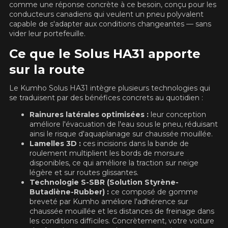
BLOGUE
comme une réponse concrète à ce besoin, conçu pour les
REMISES POSTALES
Recherche par véhicule
VOIR TOUT
ANNÉE
MARQUE
Ajouter une dimension différente pour l'arrière
conducteurs canadiens qui veulent un pneu polyvalent
Recherche par véhicule
capable de s'adapter aux conditions changeantes — sans
ANNÉE
MARQUE
Saison
Pneus d'été/4 saisons
INFORMATIONS
vider leur portefeuille.
Il n'y a aucune remise postale disponible en ce moment. Veuillez
MODÈLE
OPTION
Pneus d'hiver
revenir plus tard.
Ce que le Solus HA31 apporte
MODÈLE
OPTION
CONTACT
BLOGUE
LANCER LA RECHERCHE
VOIR TOUT
sur la route
PNEUS ET ROUES EN SOLDE
LANCER LA RECHERCHE
Saison
Pneus d'été/4 saisons
English
Le Kumho Solus HA31 intègre plusieurs technologies qui
Firestone Firehawk Indy 500 V2 : le pneu sport
Pneus d'hiver
d'été qui a tout pour plaire
se traduisent par des bénéfices concrets au quotidien :
PNEUS EN VEDETTE
ROUES PAR MARQUE
Suivre ma commande
Lire la suite
Rainures latérales optimisées :
leur conception
LANCER LA RECHERCHE
améliore l'évacuation de l'eau sous le pneu, réduisant
Kumho : Une marque de pneus de confiance
ainsi le risque d'aquaplanage sur chaussée mouillée.
DEFENDER 2
FIREHAWK
pour tous vos besoins
Lamelles 3D :
ces incisions dans la bande de
221,
INDY 500 V2
95$
À partir de
POURQUOI ACHETER UN ENSEMBLE?
roulement multiplient les bords de morsure
Lire la suite
145,
95$
À partir de
disponibles, ce qui améliore la traction sur neige
légère et sur routes glissantes.
ASSEMBLAGE GRATUIT
Technologie S-SBR (Solution Styrène-
Les pneus seront montés et balancés
OUTILS
EXTREME​
SCORPION AS
PROMOTIONS EN COURS
Butadiène-Rubber) :
ce composé de gomme
gratuitement sur les jantes. Votre
CONTACT DWS
PLUS 3
breveté par Kumho améliore l'adhérence sur
ensemble sera prêt à être installé.
194,
06 PLUS
83$
chaussée mouillée et les distances de freinage dans
À partir de
Calculateur d'équivalence de pneus
COMPATIBILITÉ GARANTIE*
230,
les conditions difficiles. Concrètement, votre voiture
99$
À partir de
PROMOTIONS EN COURS
Comparateur de dimensions