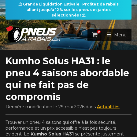
⛱️ Grande Liquidation Estivale : Profitez de rabais
allant jusqu'à 12% sur les pneus et jantes
sélectionnés ! ⛱️
0
Panier
Menu
Kumho Solus HA31 : le
ACCUEIL
pneu 4 saisons abordable
PNEUS
qui ne fait pas de
ROUES
RECHERCHE DE PNEUS
compromis
VOIR TOUT
Dernière modification le 29 mai 2026 dans
Actualités
ENSEMBLES
Rechercher par
RECHERCHE DE ROUES
VOIR TOUT
Par dimensions
Par véhicule
Trouver un pneu 4 saisons qui offre à la fois sécurité,
PROMOTIONS
RECHERCHE D'ENSEMBLES
Recherche par dimensions
performance et un prix accessible n'est pas toujours
LARGEUR
RAPPORT
DIAMÈTRE
Par véhicule
Par dimensions
évident. Le
Kumho Solus HA31
se présente justement
PNEUS & JANTES