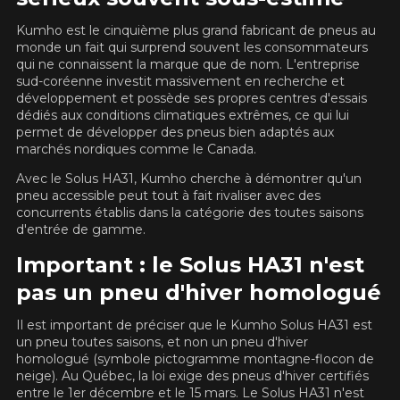
PLUS D'INFO
d'équipement pour votre véhicule, vous devez vérifier
Kumho est le cinquième plus grand fabricant de pneus au
l'exactitude de l'information sur votre véhicule directement
POUR UN TEMPS LIMITÉ SUR
RABAIS10
PRODUITS SÉLECTIONNÉS.
avant de commander.
monde un fait qui surprend souvent les consommateurs
CODE PROMO
MINIMUM DE 500$ AVANT TAXES.
qui ne connaissent la marque que de nom. L'entreprise
PLUS D'INFO
POUR UN TEMPS LIMITÉ SUR
sud-coréenne investit massivement en recherche et
RABAIS10
PRODUITS SÉLECTIONNÉS.
CODE PROMO
développement et possède ses propres centres d'essais
MINIMUM DE 500$ AVANT TAXES.
PLUS D'INFO
dédiés aux conditions climatiques extrêmes, ce qui lui
permet de développer des pneus bien adaptés aux
marchés nordiques comme le Canada.
Avec le Solus HA31, Kumho cherche à démontrer qu'un
pneu accessible peut tout à fait rivaliser avec des
POUR UN TEMPS LIMITÉ SUR
RABAIS10
PRODUITS SÉLECTIONNÉS.
concurrents établis dans la catégorie des toutes saisons
CODE PROMO
MINIMUM DE 500$ AVANT TAXES.
d'entrée de gamme.
PLUS D'INFO
Important : le Solus HA31 n'est
pas un pneu d'hiver homologué
Il est important de préciser que le Kumho Solus HA31 est
un pneu toutes saisons, et non un pneu d'hiver
homologué (symbole pictogramme montagne-flocon de
neige). Au Québec, la loi exige des pneus d'hiver certifiés
entre le 1er décembre et le 15 mars. Le Solus HA31 n'est