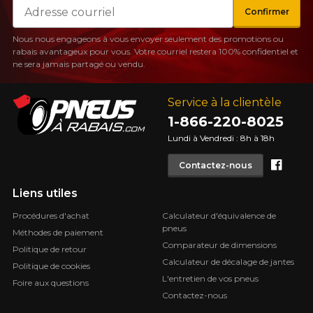
Courriel
Confirmer
Nous nous engageons à vous envoyer seulement des promotions ou
rabais avantageux pour vous. Votre courriel restera 100% confidentiel et
ne sera jamais partagé ou vendu.
Service à la clientèle
1-866-220-8025
Lundi à Vendredi : 8h à 18h
Face
Contactez-nous
Liens utiles
Procédures d'achat
Calculateur d'équivalence de
pneus
Méthodes de paiement
Comparateur de dimensions
Politique de retour
Calculateur de décalage de jantes
Politique de cookies
L'entretien de vos pneus
Foire aux questions
Contactez-nous