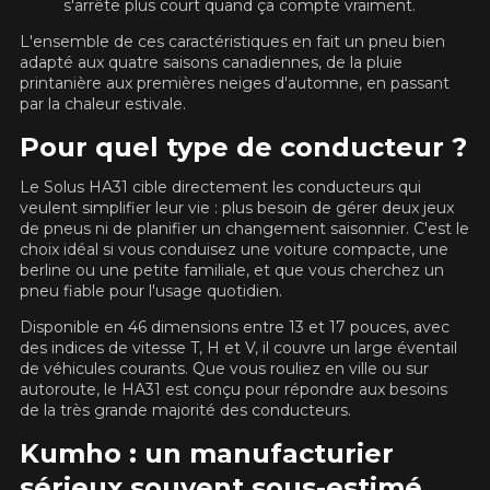
Utilisez notre outil de recherche pas
s'arrête plus court quand ça compte vraiment.
VOICI LES DIMENSIONS POUR VOTRE VÉHICULE
véhicule pour une compatibilité
Calculateur de décalage de jantes
L'ensemble de ces caractéristiques en fait un pneu bien
PROMOTIONS EN COURS
Fe
garantie*.
L'entretien de vos pneus
adapté aux quatre saisons canadiennes, de la pluie
LIVRAISON RAPIDE
printanière aux premières neiges d'automne, en passant
Que magasinez-vous?
Votre ensemble de pneus et jantes vous
par la chaleur estivale.
INFORMATIONS
sera livré rapidement.
Pour quel type de conducteur ?
Qui sommes-nous ?
Le Solus HA31 cible directement les conducteurs qui
PROMOTIONS EN COURS
Procédures d'achat
Malheureusement, aucun résultat ne
veulent simplifier leur vie : plus besoin de gérer deux jeux
Méthodes de paiement
de pneus ni de planifier un changement saisonnier. C'est le
convenant parfaitement à votre
choix idéal si vous conduisez une voiture compacte, une
Protection contre les hasards routiers
recherche n'est disponible en ligne
berline ou une petite familiale, et que vous cherchez un
présentement. Nous aimerions vous
Politique de retour
pneu fiable pour l'usage quotidien.
aider à trouver le produit qu'il vous faut.
Foire aux questions
N'hésitez pas à contacter notre service
Disponible en 46 dimensions entre 13 et 17 pouces, avec
à la clientèle, qui se fera un plaisir de
des indices de vitesse T, H et V, il couvre un large éventail
rechercher des options pour votre
de véhicules courants. Que vous rouliez en ville ou sur
autoroute, le HA31 est conçu pour répondre aux besoins
configuration.
de la très grande majorité des conducteurs.
1-866-220-8025
Kumho : un manufacturier
POUR UN TEMPS LIMITÉ SUR
RABAIS10
PRODUITS SÉLECTIONNÉS.
sérieux souvent sous-estimé
CODE PROMO
*Attention cette dimension représente une possibilité
MINIMUM DE 500$ AVANT TAXES.