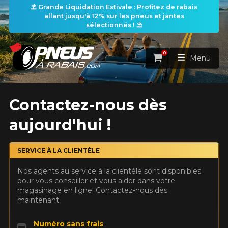
⛱️ Grande Liquidation Estivale : Profitez de rabais
allant jusqu'à 12% sur les pneus et jantes
sélectionnés ! ⛱️
0
Panier
Menu
ACCUEIL
Contactez-nous dès
aujourd'hui !
PNEUS
ROUES
SERVICE À LA CLIENTÈLE
RECHERCHE DE PNEUS
VOIR TOUT
Nos agents au service à la clientèle sont disponibles
ENSEMBLES
Rechercher par
pour vous conseiller et vous aider dans votre
RECHERCHE DE ROUES
VOIR TOUT
Par dimensions
Par véhicule
magasinage en ligne. Contactez-nous dès
maintenant.
PROMOTIONS
RECHERCHE D'ENSEMBLES
Recherche par dimensions
LARGEUR
RAPPORT
DIAMÈTRE
Par véhicule
Par dimensions
PNEUS & JANTES
Numéro sans frais