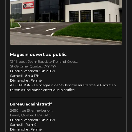
Utilisez notre outil de recherche pas
véhicule pour une compatibilité
Calculateur de décalage de jantes
PROMOTIONS EN COURS
garantie*.
L'entretien de vos pneus
LIVRAISON RAPIDE
Votre ensemble de pneus et jantes vous
INFORMATIONS
sera livré rapidement.
Qui sommes-nous ?
PROMOTIONS EN COURS
Procédures d'achat
Magasin ouvert au public
Méthodes de paiement
1241, boul. Jean-Baptiste-Rolland Ouest,
St⁠-⁠Jérôme, Québec J7Y 4Y7
Protection contre les hasards routiers
Lundi à Vendredi : 8h à 18h
Politique de retour
Samedi : 8h à 17h
Dimanche : Fermé
Foire aux questions
ATTENTION - Le magasin de St-Jérôme sera fermé le 6 août en
raison d'une panne électrique planifiée.
Bureau administratif
2650, rue Étienne⁠-⁠Lenoir,
Laval, Québec H7R 0A3
Lundi à Vendredi : 8h à 18h
É SUR
APPLICABLE SUR TOUT ACHAT
Samedi : Fermé
KUMHO12
CODE PROMO
ÉS.
DE 4 PNEUS DE MARQUE
Dimanche : Fermé
NT TAXES.
KUMHO*
PLUS D'INFO