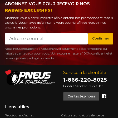
ABONNEZ-VOUS POUR RECEVOIR NOS
RABAIS EXCLUSIFS!
Abonnez-vous à notre infolettre afin d'obtenir nos promotions et rabais
exclusifs. Vous n'avez qu'à inscrire votre courriel afin de recevoir nos
prochaines promotions.
Courriel
Confirmer
Nous nous engageons à vous envoyer seulement des promotions ou
rabais avantageux pour vous. Votre courriel restera 100% confidentiel et
ne sera jamais partagé ou vendu.
Service à la clientèle
1-866-220-8025
Lundi à Vendredi : 8h à 18h
Face
Contactez-nous
Liens utiles
Procédures d'achat
Calculateur d'équivalence de