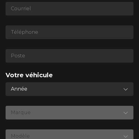
1-866-220-8025
Courriel
*Attention cette dimension représente une possibilité
d'équipement pour votre véhicule, vous devez vérifier
Téléphone
l'exactitude de l'information sur votre véhicule directement
avant de commander.
Poste
Votre véhicule
Année
Marque
Modèle