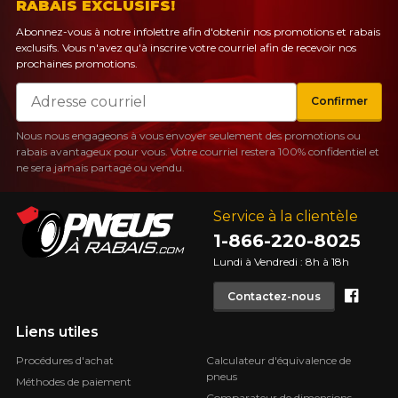
RABAIS EXCLUSIFS!
Abonnez-vous à notre infolettre afin d'obtenir nos promotions et rabais
exclusifs. Vous n'avez qu'à inscrire votre courriel afin de recevoir nos
prochaines promotions.
Courriel
Confirmer
Nous nous engageons à vous envoyer seulement des promotions ou
rabais avantageux pour vous. Votre courriel restera 100% confidentiel et
ne sera jamais partagé ou vendu.
Service à la clientèle
1-866-220-8025
Lundi à Vendredi : 8h à 18h
Face
Contactez-nous
Liens utiles
Procédures d'achat
Calculateur d'équivalence de
pneus
Méthodes de paiement
Comparateur de dimensions