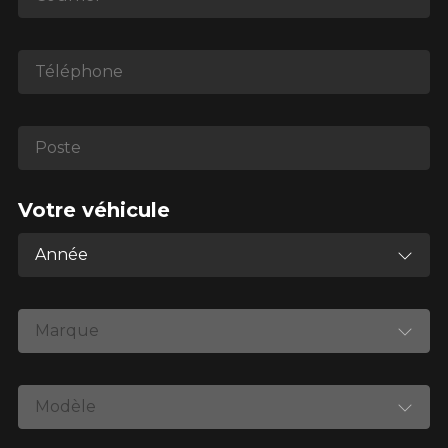
*Attention cette dimension représente une possibilité
Téléphone
d'équipement pour votre véhicule, vous devez vérifier
l'exactitude de l'information sur votre véhicule directement
avant de commander.
Poste
Votre véhicule
Année
Marque
Modèle