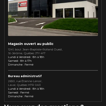
Utilisez notre outil de recherche pas
véhicule pour une compatibilité
Calculateur de décalage de jantes
PROMOTIONS EN COURS
garantie*.
L'entretien de vos pneus
LIVRAISON RAPIDE
Votre ensemble de pneus et jantes vous
INFORMATIONS
sera livré rapidement.
Qui sommes-nous ?
PROMOTIONS EN COURS
Procédures d'achat
Magasin ouvert au public
Méthodes de paiement
1241, boul. Jean-Baptiste-Rolland Ouest,
St⁠-⁠Jérôme, Québec J7Y 4Y7
Protection contre les hasards routiers
Lundi à Vendredi : 8h à 18h
Politique de retour
Samedi : 8h à 17h
Dimanche : Fermé
Foire aux questions
Bureau administratif
2650, rue Étienne⁠-⁠Lenoir,
Laval, Québec H7R 0A3
Lundi à Vendredi : 8h à 18h
Samedi : Fermé
Dimanche : Fermé
S LIMITÉ SUR
APPLICABLE SUR TOUT 
KUMHO12
CODE PROMO
ECTIONNÉS.
DE 4 PNEUS DE MARQUE
00$ AVANT TAXES.
KUMHO*
PLUS D'INFO