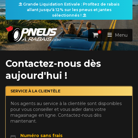
⛱️ Grande Liquidation Estivale : Profitez de rabais
allant jusqu'à 12% sur les pneus et jantes
sélectionnés ! ⛱️
0
Panier
Menu
ACCUEIL
Contactez-nous dès
aujourd'hui !
PNEUS
ROUES
SERVICE À LA CLIENTÈLE
RECHERCHE DE PNEUS
VOIR TOUT
Nos agents au service à la clientèle sont disponibles
ENSEMBLES
Rechercher par
pour vous conseiller et vous aider dans votre
RECHERCHE DE ROUES
VOIR TOUT
Par dimensions
Par véhicule
magasinage en ligne. Contactez-nous dès
maintenant.
PROMOTIONS
RECHERCHE D'ENSEMBLES
Recherche par dimensions
LARGEUR
RAPPORT
DIAMÈTRE
Par véhicule
Par dimensions
PNEUS & JANTES
Numéro sans frais