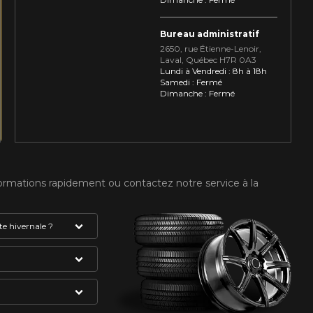
Bureau administratif
2650, rue Étienne⁠-⁠Lenoir,
Laval, Québec H7R 0A3
Lundi à Vendredi : 8h à 18h
Samedi : Fermé
Dimanche : Fermé
formations rapidement ou contactez notre service à la
e hivernale ?
absolument avoir
VOTRE VÉHICULE
gne et du flocon
mme étant des
du pneu. Celui-ci
S HIVER.
ée. Vous devez