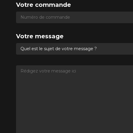
Votre commande
Numéro de commande
Numéro de commande
Votre message
Quel est le sujet de votre message ?
Rédigez votre message ici