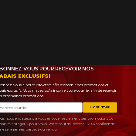
BONNEZ-VOUS POUR RECEVOIR NOS
ABAIS EXCLUSIFS!
onnez-vous à notre infolettre afin d'obtenir nos promotions et
bais exclusifs. Vous n'avez qu'à inscrire votre courriel afin de recevoir
s prochaines promotions.
urriel
Confirmer
us nous engageons à vous envoyer seulement des promotions ou
bais avantageux pour vous. Votre courriel restera 100% confidentiel
 ne sera jamais partagé ou vendu.