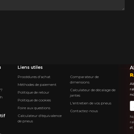
u
Liens utiles
A
R
Procédures d'achat
Comparateur de
dimensions
Ab
Méthodes de paiement
ra
Calculateur de décalage de
Y7
Politique de retour
no
jantes
8h
Politique de cookies
L'entretien de vos pneus
Co
Foire aux questions
Contactez-nous
tif
Calculateur d'équivalence
No
de pneus
ra
et