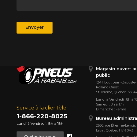
Produit
Envoyer
Magasin ouvert a
public
1241, boul. Jean-Baptiste-
Rolland Ouest,
St⁠-⁠Jérôme, Québec J7Y 4
Lundi à Vendredi : 8h à 1
Samedi : 8h à 17h
Service à la clientèle
Dimanche : Fermé
1-866-220-8025
Bureau administra
Lundi à Vendredi : 8h à 18h
2650, rue Étienne⁠-⁠Lenoir,
Laval, Québec H7R 0A3
Facebook
Contactez-nous