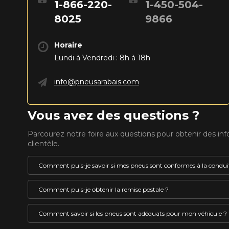
1-866-220-
1-450-504-
8025
9866
Horaire
Lundi à Vendredi : 8h à 18h
info@pneusarabais.com
Vous avez des questions ?
Parcourez notre foire aux questions pour obtenir des in
clientèle.
Comment puis-je savoir si mes pneus sont conformes à la conduit
Un pneu pouvant être utilisé l’hiver au Québec doit 
Comment puis-je obtenir la remise postale ?
VOICI LES DIMENSIONS POUR 
le pictogramme représentant le symbole de la monta
embossé en son flanc. Ces pneus sont identifiés co
La remise postale est un rabais offert par le fabricant 
Comment savoir si les pneus sont adéquats pour mon véhicule ?
pneus d’hiver OU des pneus 4 saisons HOMOLOGUÉ
vous est offert sous forme de carte de crédit prépay