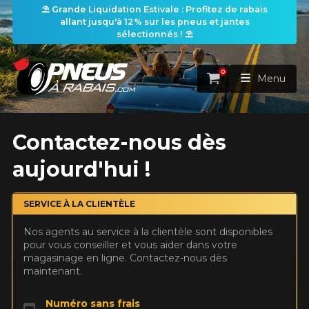
⛱️ Grande Liquidation Estivale : Profitez de rabais
allant jusqu'à 12% sur les pneus et jantes
sélectionnés ! ⛱️
0
Panier
Menu
ACCUEIL
Contactez-nous dès
aujourd'hui !
PNEUS
ROUES
SERVICE À LA CLIENTÈLE
RECHERCHE DE PNEUS
VOIR TOUT
Nos agents au service à la clientèle sont disponibles
ENSEMBLES
Rechercher par
pour vous conseiller et vous aider dans votre
RECHERCHE DE ROUES
VOIR TOUT
Par dimensions
Par véhicule
magasinage en ligne. Contactez-nous dès
maintenant.
PROMOTIONS
RECHERCHE D'ENSEMBLES
Recherche par dimensions
LARGEUR
RAPPORT
DIAMÈTRE
Par véhicule
Par dimensions
PNEUS & JANTES
Numéro sans frais