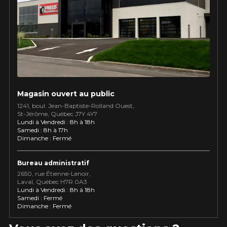
Utilisez notre outil de recherche pas
véhicule pour une compatibilité
Calculateur de décalage de jantes
PROMOTIONS EN COURS
garantie*.
L'entretien de vos pneus
LIVRAISON RAPIDE
Votre ensemble de pneus et jantes vous
INFORMATIONS
sera livré rapidement.
Qui sommes-nous ?
PROMOTIONS EN COURS
Procédures d'achat
Magasin ouvert au public
Méthodes de paiement
1241, boul. Jean-Baptiste-Rolland Ouest,
St⁠-⁠Jérôme, Québec J7Y 4Y7
Protection contre les hasards routiers
Lundi à Vendredi : 8h à 18h
Politique de retour
Samedi : 8h à 17h
Dimanche : Fermé
Foire aux questions
Bureau administratif
2650, rue Étienne⁠-⁠Lenoir,
Laval, Québec H7R 0A3
Lundi à Vendredi : 8h à 18h
Samedi : Fermé
Dimanche : Fermé
S LIMITÉ SUR
APPLICABLE SUR TOUT 
KUMHO12
CODE PROMO
ECTIONNÉS.
DE 4 PNEUS DE MARQUE
00$ AVANT TAXES.
KUMHO*
PLUS D'INFO