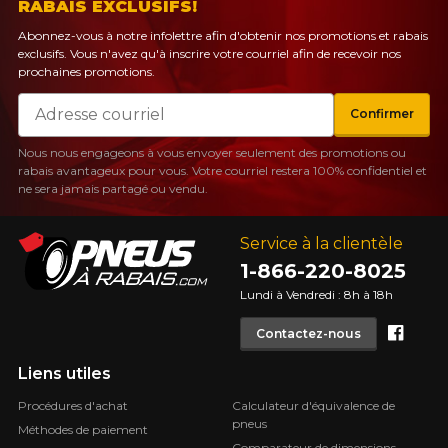
RABAIS EXCLUSIFS!
Abonnez-vous à notre infolettre afin d'obtenir nos promotions et rabais
exclusifs. Vous n'avez qu'à inscrire votre courriel afin de recevoir nos
prochaines promotions.
Courriel
Confirmer
Nous nous engageons à vous envoyer seulement des promotions ou
rabais avantageux pour vous. Votre courriel restera 100% confidentiel et
ne sera jamais partagé ou vendu.
Service à la clientèle
1-866-220-8025
Lundi à Vendredi : 8h à 18h
Face
Contactez-nous
Liens utiles
Procédures d'achat
Calculateur d'équivalence de
pneus
Méthodes de paiement
Comparateur de dimensions