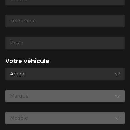
*Attention cette dimension représente une possibilité
Téléphone
d'équipement pour votre véhicule, vous devez vérifier
l'exactitude de l'information sur votre véhicule directement
avant de commander.
Poste
Votre véhicule
Année
Marque
Modèle