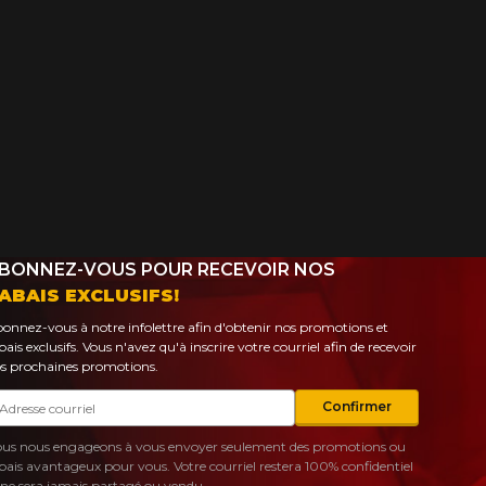
BONNEZ-VOUS POUR RECEVOIR NOS
ABAIS EXCLUSIFS!
onnez-vous à notre infolettre afin d'obtenir nos promotions et
bais exclusifs. Vous n'avez qu'à inscrire votre courriel afin de recevoir
s prochaines promotions.
urriel
Confirmer
us nous engageons à vous envoyer seulement des promotions ou
bais avantageux pour vous. Votre courriel restera 100% confidentiel
 ne sera jamais partagé ou vendu.