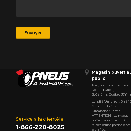
Produit
Envoyer
Magasin ouvert a
public
1241, boul. Jean-Baptiste-
Rolland Ouest,
St⁠-⁠Jérôme, Québec J7Y 4
Lundi à Vendredi : 8h à 1
Samedi : 8h à 17h
Dimanche : Fermé
ATTENTION - Le magasin
Service à la clientèle
Jérôme sera fermé le 6 ao
raison d'une panne élect
1-866-220-8025
planifiée.