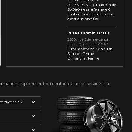
ATTENTION - Le magasin de
St-Jérôme sera fermé le 6
août en raison d'une panne
électrique planifiée.
Bureau administratif
2650, rue Étienne⁠-⁠Lenoir,
Laval, Québec H7R 0A3
Lundi à Vendredi : 8h à 18h
Samedi : Fermé
Dimanche : Fermé
formations rapidement ou contactez notre service à la
e hivernale ?
absolument avoir
gne et du flocon
VOTRE VÉHICULE
mme étant des
du pneu. Celui-ci