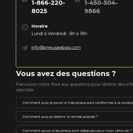
1-866-220-
1-450-504-
8025
9866
Horaire
Lundi à Vendredi : 8h à 18h
info@pneusarabais.com
Vous avez des questions ?
Parcourez notre foire aux questions pour obtenir des in
clientèle.
Comment puis-je savoir si mes pneus sont conformes à la conduit
Un pneu pouvant être utilisé l’hiver au Québec doit 
Comment puis-je obtenir la remise postale ?
le pictogramme représentant le symbole de la monta
VOICI LES DIMENSIONS POUR 
embossé en son flanc. Ces pneus sont identifiés co
La remise postale est un rabais offert par le fabricant 
Comment savoir si les pneus sont adéquats pour mon véhicule ?