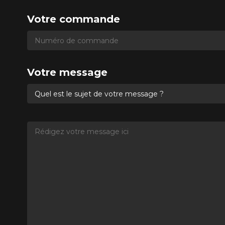
Votre commande
Numéro de commande
Numéro de commande
Votre message
Quel est le sujet de votre message ?
Rédigez votre message ici