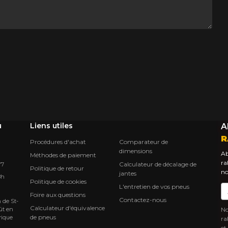
u
Liens utiles
A
R
Procédures d'achat
Comparateur de
dimensions
Ab
Méthodes de paiement
ra
Calculateur de décalage de
Y7
Politique de retour
no
jantes
8h
Politique de cookies
L'entretien de vos pneus
Co
Foire aux questions
Contactez-nous
 de St-
Calculateur d'équivalence
ût en
No
de pneus
rique
ra
et