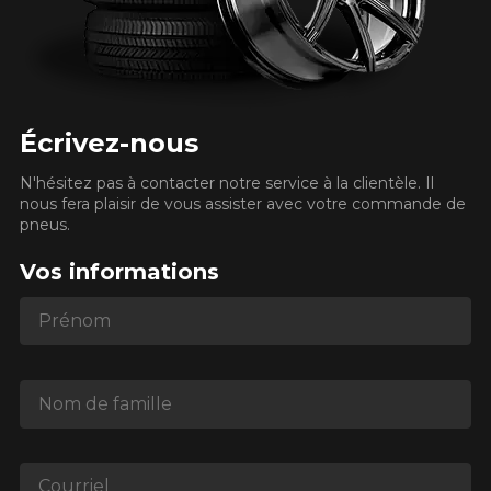
votre véhicule jusqu’au 15 mars inclusivement. De
possible.
l’adresse du site internet inscrite sur le formulaire de la
plus, la période acceptée au Québec pour l’utilisation
remise postale.
de pneus cramponnés (cloutés) se situe entre le 15
Pour la dimension de vos pneus, nous vous
octobre et le 1er mai.
suggérons fortement de contre vérifier directement
Des délais variables d’environ 6 à 12 semaines
VOICI LES DIMENSIONS POUR VOTRE VÉHICULE
la grandeur indiquée sur le flanc du pneu déjà en
peuvent s’appliquer avant de recevoir votre remise
Fe
Les pneus sont considérés comme dangereux et
place. Veuillez noter que la dimension peut différer
postale par la poste.
non-conformes au Code de la sécurité routière
selon que l’ensemble de pneus/jantes soit pour la
Écrivez-nous
lorsque l’usure atteint 2/32e de profondeur et ce, peu
Que magasinez-vous?
saison estivale ou hivernale.
importe la saison.
N'hésitez pas à contacter notre service à la clientèle. Il
Voici un exemple de dimension : 205/55R16 91H
nous fera plaisir de vous assister avec votre commande de
pneus.
Malheureusement, aucun résultat ne
Vos informations
convenant parfaitement à votre
recherche n'est disponible en ligne
Prénom
présentement. Nous aimerions vous
aider à trouver le produit qu'il vous faut.
N'hésitez pas à contacter notre service
Nom de famille
à la clientèle, qui se fera un plaisir de
rechercher des options pour votre
configuration.
Courriel
1-866-220-8025