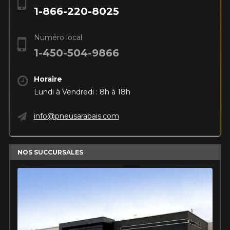
BLOGUE
REMISES POSTALES
Recherche par véhicule
1-866-220-8025
VOIR TOUT
ANNÉE
MARQUE
Ajouter une dimension différente pour l'arrière
Recherche par véhicule
ANNÉE
MARQUE
Saison
Pneus d'été/4 saisons
INFORMATIONS
Il n'y a aucune remise postale disponible en ce moment. Veuillez
Numéro local
MODÈLE
OPTION
Pneus d'hiver
revenir plus tard.
1-450-504-9866
MODÈLE
OPTION
CONTACT
BLOGUE
LANCER LA RECHERCHE
VOIR TOUT
PNEUS ET ROUES EN SOLDE
LANCER LA RECHERCHE
Horaire
Saison
Pneus d'été/4 saisons
English
Firestone Firehawk Indy 500 V2 : le pneu sport
Lundi à Vendredi : 8h à 18h
Pneus d'hiver
d'été qui a tout pour plaire
PNEUS EN VEDETTE
ROUES PAR MARQUE
Suivre ma commande
Lire la suite
info@pneusarabais.com
LANCER LA RECHERCHE
Kumho : Une marque de pneus de confiance
DEFENDER 2
FIREHAWK
pour tous vos besoins
221,
INDY 500 V2
95$
À partir de
POURQUOI ACHETER UN ENSEMBLE?
NOS SUCCURSALES
Lire la suite
145,
95$
À partir de
ASSEMBLAGE GRATUIT
Les pneus seront montés et balancés
OUTILS
EXTREME​
SCORPION AS
PROMOTIONS EN COURS
gratuitement sur les jantes. Votre
CONTACT DWS
PLUS 3
ensemble sera prêt à être installé.
194,
06 PLUS
83$
À partir de
Calculateur d'équivalence de pneus
COMPATIBILITÉ GARANTIE*
230,
99$
À partir de
PROMOTIONS EN COURS
Comparateur de dimensions