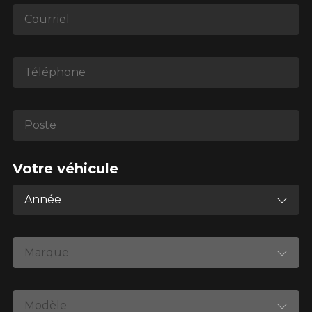
1-866-220-8025
Courriel
*Attention cette dimension représente une possibilité
d'équipement pour votre véhicule, vous devez vérifier
Téléphone
l'exactitude de l'information sur votre véhicule directement
avant de commander.
Poste
Votre véhicule
Année
Marque
Modèle