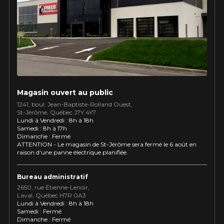
Utilisez notre outil de recherche pas
véhicule pour une compatibilité
Calculateur de décalage de jantes
PROMOTIONS EN COURS
garantie*.
L'entretien de vos pneus
LIVRAISON RAPIDE
Votre ensemble de pneus et jantes vous
INFORMATIONS
sera livré rapidement.
Qui sommes-nous ?
PROMOTIONS EN COURS
Procédures d'achat
Magasin ouvert au public
Méthodes de paiement
1241, boul. Jean-Baptiste-Rolland Ouest,
St⁠-⁠Jérôme, Québec J7Y 4Y7
Protection contre les hasards routiers
Lundi à Vendredi : 8h à 18h
Politique de retour
Samedi : 8h à 17h
Dimanche : Fermé
Foire aux questions
ATTENTION - Le magasin de St-Jérôme sera fermé le 6 août en
raison d'une panne électrique planifiée.
Bureau administratif
2650, rue Étienne⁠-⁠Lenoir,
Laval, Québec H7R 0A3
Lundi à Vendredi : 8h à 18h
 LIMITÉ SUR
APPLICABLE SUR TOUT A
Samedi : Fermé
KUMHO12
CODE PROMO
CTIONNÉS.
DE 4 PNEUS DE MARQUE
Dimanche : Fermé
0$ AVANT TAXES.
KUMHO*
PLUS D'INFO