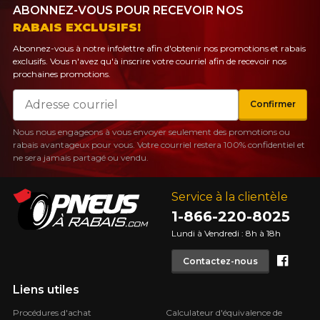
ABONNEZ-VOUS POUR RECEVOIR NOS
RABAIS EXCLUSIFS!
Abonnez-vous à notre infolettre afin d'obtenir nos promotions et rabais
exclusifs. Vous n'avez qu'à inscrire votre courriel afin de recevoir nos
prochaines promotions.
Courriel
Confirmer
Nous nous engageons à vous envoyer seulement des promotions ou
rabais avantageux pour vous. Votre courriel restera 100% confidentiel et
ne sera jamais partagé ou vendu.
Service à la clientèle
1-866-220-8025
Lundi à Vendredi : 8h à 18h
Face
Contactez-nous
Liens utiles
Procédures d'achat
Calculateur d'équivalence de