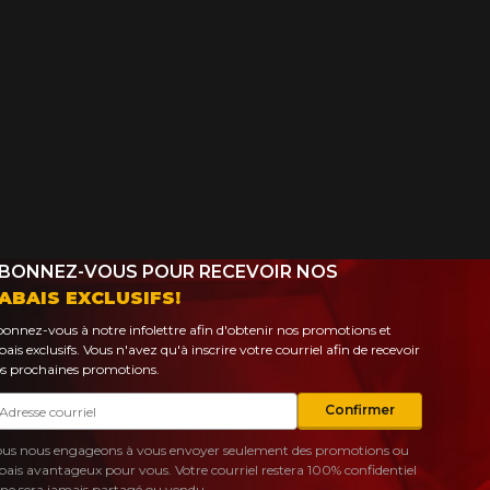
BONNEZ-VOUS POUR RECEVOIR NOS
ABAIS EXCLUSIFS!
onnez-vous à notre infolettre afin d'obtenir nos promotions et
bais exclusifs. Vous n'avez qu'à inscrire votre courriel afin de recevoir
s prochaines promotions.
urriel
Confirmer
us nous engageons à vous envoyer seulement des promotions ou
bais avantageux pour vous. Votre courriel restera 100% confidentiel
 ne sera jamais partagé ou vendu.