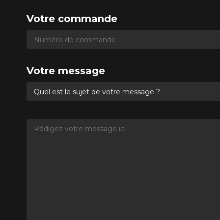
Votre commande
Numéro de commande
Numéro de commande
Votre message
Quel est le sujet de votre message ?
Rédigez votre message ici