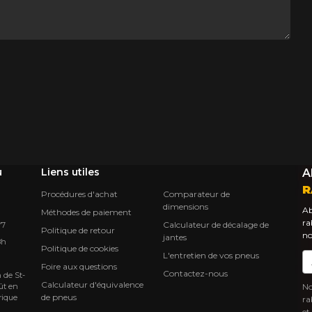
u
Liens utiles
A
R
Procédures d'achat
Comparateur de
dimensions
Ab
Méthodes de paiement
ra
Calculateur de décalage de
Y7
Politique de retour
no
jantes
8h
Politique de cookies
L'entretien de vos pneus
Co
Foire aux questions
Contactez-nous
 de St-
Calculateur d'équivalence
ût en
No
de pneus
rique
ra
et