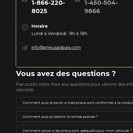
1-866-220-
1-450-504-
8025
9866
Horaire
Lundi à Vendredi : 8h à 18h
info@pneusarabais.com
Vous avez des questions ?
Parcourez notre foire aux questions pour obtenir des in
clientèle.
Comment puis-je savoir si mes pneus sont conformes à la conduit
Un pneu pouvant être utilisé l’hiver au Québec doit 
Comment puis-je obtenir la remise postale ?
le pictogramme représentant le symbole de la monta
VOICI LES DIMENSIONS POUR 
embossé en son flanc. Ces pneus sont identifiés co
La remise postale est un rabais offert par le fabricant 
Comment savoir si les pneus sont adéquats pour mon véhicule ?