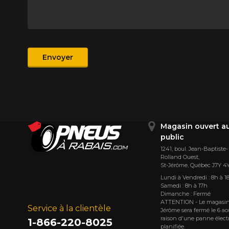
Produit
Envoyer
Magasin ouvert a
public
1241, boul. Jean-Baptiste-
Rolland Ouest,
St⁠-⁠Jérôme, Québec J7Y 4
Lundi à Vendredi : 8h à 1
Samedi : 8h à 17h
Dimanche : Fermé
ATTENTION - Le magasin
Service à la clientèle
Jérôme sera fermé le 6 ao
raison d'une panne élect
1-866-220-8025
planifiée.