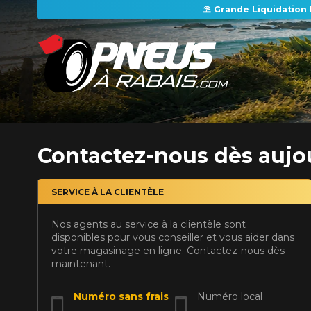
⛱️ Grande Liquidation 
APPLICABLE SUR TOUT ACHAT DE 4 PNEUS DE MARQUE KUMHO*
PLUS D'INFO
Il n'y a aucune remise postale disponible en ce moment. Veuillez revenir plus tard.
Firestone Firehawk Indy 500 V2 : le pneu sport d'été qui a tout pour plaire
Kumho : Une marque de pneus de confiance pour tous vos besoins
Contactez-nous dès aujou
SERVICE À LA CLIENTÈLE
Nos agents au service à la clientèle sont
disponibles pour vous conseiller et vous aider dans
votre magasinage en ligne. Contactez-nous dès
maintenant.
Numéro sans frais
Numéro local