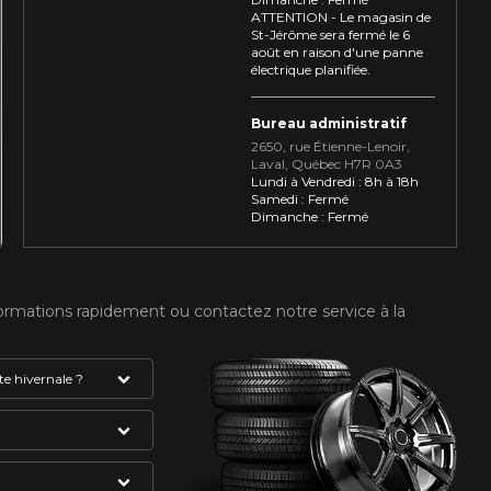
ATTENTION - Le magasin de
St-Jérôme sera fermé le 6
août en raison d'une panne
électrique planifiée.
Bureau administratif
2650, rue Étienne⁠-⁠Lenoir,
Laval, Québec H7R 0A3
Lundi à Vendredi : 8h à 18h
Samedi : Fermé
Dimanche : Fermé
formations rapidement ou contactez notre service à la
e hivernale ?
absolument avoir
gne et du flocon
VOTRE VÉHICULE
mme étant des
du pneu. Celui-ci