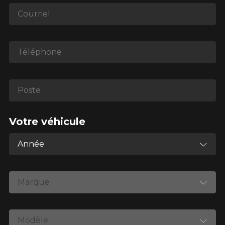
1-866-220-8025
Courriel
*Attention cette dimension représente une possibilité
d'équipement pour votre véhicule, vous devez vérifier
Téléphone
l'exactitude de l'information sur votre véhicule directement
avant de commander.
Poste
Votre véhicule
Année
Marque
Modèle