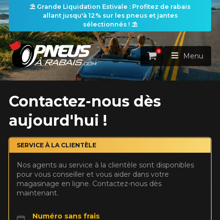
⛱️ Grande Liquidation Estivale : Profitez de rabais
allant jusqu'à 12% sur les pneus et jantes
sélectionnés ! ⛱️
0
Panier
Menu
ACCUEIL
Contactez-nous dès
aujourd'hui !
PNEUS
ROUES
SERVICE À LA CLIENTÈLE
RECHERCHE DE PNEUS
VOIR TOUT
Nos agents au service à la clientèle sont disponibles
ENSEMBLES
Rechercher par
pour vous conseiller et vous aider dans votre
RECHERCHE DE ROUES
VOIR TOUT
Par dimensions
Par véhicule
magasinage en ligne. Contactez-nous dès
maintenant.
PROMOTIONS
RECHERCHE D'ENSEMBLES
Recherche par dimensions
LARGEUR
RAPPORT
DIAMÈTRE
Par véhicule
Par dimensions
PNEUS & JANTES
Numéro sans frais