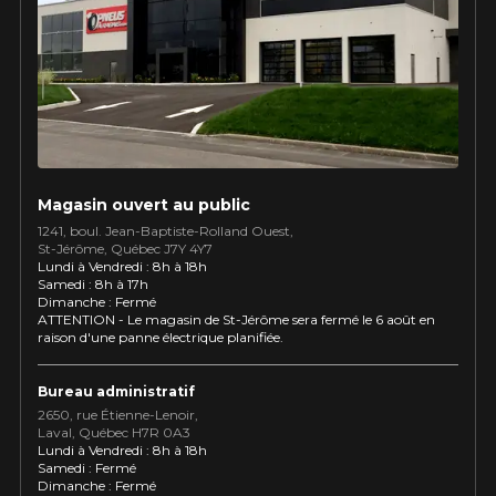
Utilisez notre outil de recherche pas
véhicule pour une compatibilité
Calculateur de décalage de jantes
PROMOTIONS EN COURS
garantie*.
L'entretien de vos pneus
LIVRAISON RAPIDE
Votre ensemble de pneus et jantes vous
INFORMATIONS
sera livré rapidement.
Qui sommes-nous ?
PROMOTIONS EN COURS
Procédures d'achat
Magasin ouvert au public
Méthodes de paiement
1241, boul. Jean-Baptiste-Rolland Ouest,
St⁠-⁠Jérôme, Québec J7Y 4Y7
Protection contre les hasards routiers
Lundi à Vendredi : 8h à 18h
Politique de retour
Samedi : 8h à 17h
Dimanche : Fermé
Foire aux questions
ATTENTION - Le magasin de St-Jérôme sera fermé le 6 août en
raison d'une panne électrique planifiée.
Bureau administratif
2650, rue Étienne⁠-⁠Lenoir,
Laval, Québec H7R 0A3
Lundi à Vendredi : 8h à 18h
É SUR
APPLICABLE SUR TOUT ACHAT
Samedi : Fermé
KUMHO12
CODE PROMO
ÉS.
DE 4 PNEUS DE MARQUE
Dimanche : Fermé
NT TAXES.
KUMHO*
PLUS D'INFO