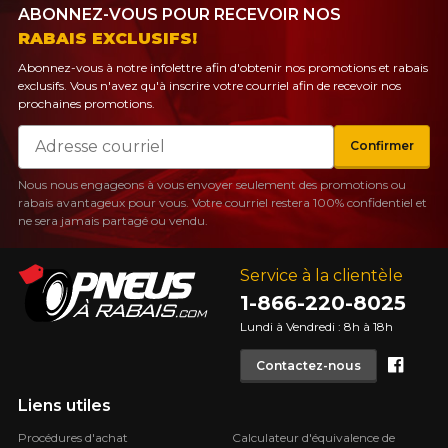
ABONNEZ-VOUS POUR RECEVOIR NOS
RABAIS EXCLUSIFS!
Abonnez-vous à notre infolettre afin d'obtenir nos promotions et rabais
exclusifs. Vous n'avez qu'à inscrire votre courriel afin de recevoir nos
prochaines promotions.
Courriel
Confirmer
Nous nous engageons à vous envoyer seulement des promotions ou
rabais avantageux pour vous. Votre courriel restera 100% confidentiel et
ne sera jamais partagé ou vendu.
Service à la clientèle
1-866-220-8025
Lundi à Vendredi : 8h à 18h
Face
Contactez-nous
Liens utiles
Procédures d'achat
Calculateur d'équivalence de