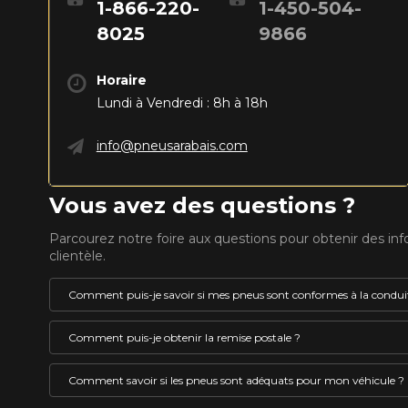
1-866-220-
1-450-504-
8025
9866
Horaire
Lundi à Vendredi : 8h à 18h
info@pneusarabais.com
Vous avez des questions ?
Parcourez notre foire aux questions pour obtenir des in
clientèle.
Comment puis-je savoir si mes pneus sont conformes à la conduit
Un pneu pouvant être utilisé l’hiver au Québec doit 
Comment puis-je obtenir la remise postale ?
VOICI LES DIMENSIONS POUR 
le pictogramme représentant le symbole de la monta
embossé en son flanc. Ces pneus sont identifiés co
La remise postale est un rabais offert par le fabricant 
Comment savoir si les pneus sont adéquats pour mon véhicule ?
pneus d’hiver OU des pneus 4 saisons HOMOLOGUÉ
vous est offert sous forme de carte de crédit prépay