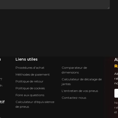
u
Liens utiles
A
R
Procédures d'achat
Comparateur de
dimensions
Ab
Méthodes de paiement
ra
Calculateur de décalage de
Y7
Politique de retour
no
jantes
8h
Politique de cookies
L'entretien de vos pneus
Co
Foire aux questions
Contactez-nous
tif
Calculateur d'équivalence
No
de pneus
ra
et