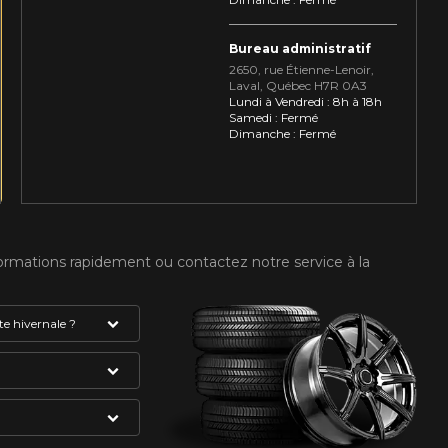
Bureau administratif
2650, rue Étienne⁠-⁠Lenoir,
Laval, Québec H7R 0A3
Lundi à Vendredi : 8h à 18h
Samedi : Fermé
Dimanche : Fermé
formations rapidement ou contactez notre service à la
e hivernale ?
absolument avoir
VOTRE VÉHICULE
gne et du flocon
mme étant des
du pneu. Celui-ci
S HIVER.
ée. Vous devez