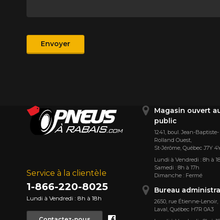
Produit
Envoyer
Magasin ouvert a
public
1241, boul. Jean-Baptiste-
Rolland Ouest,
St⁠-⁠Jérôme, Québec J7Y 4
Lundi à Vendredi : 8h à 1
Samedi : 8h à 17h
Service à la clientèle
Dimanche : Fermé
1-866-220-8025
Bureau administra
Lundi à Vendredi : 8h à 18h
2650, rue Étienne⁠-⁠Lenoir,
Laval, Québec H7R 0A3
Facebook
Contactez-nous