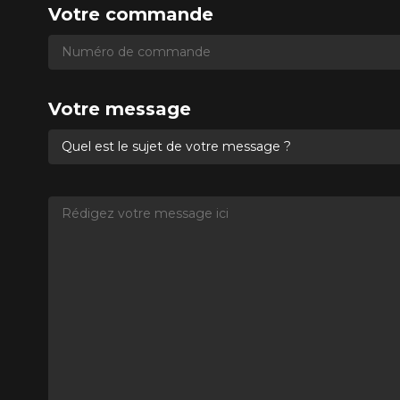
Votre commande
Numéro de commande
Numéro de commande
Votre message
Quel est le sujet de votre message ?
Rédigez votre message ici