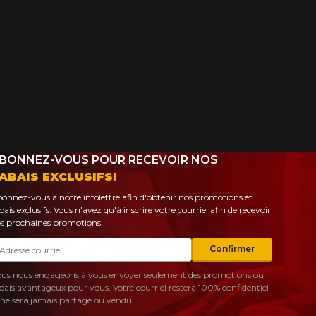
BONNEZ-VOUS POUR RECEVOIR NOS
ABAIS EXCLUSIFS!
onnez-vous à notre infolettre afin d'obtenir nos promotions et
bais exclusifs. Vous n'avez qu'à inscrire votre courriel afin de recevoir
s prochaines promotions.
urriel
Confirmer
us nous engageons à vous envoyer seulement des promotions ou
bais avantageux pour vous. Votre courriel restera 100% confidentiel
 ne sera jamais partagé ou vendu.