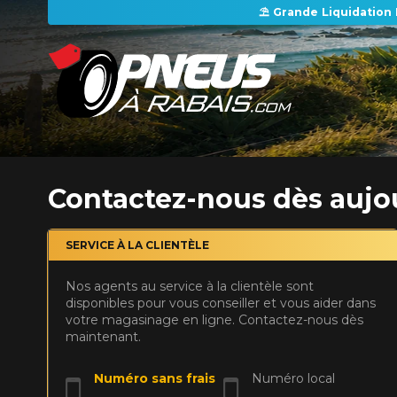
⛱️ Grande Liquidation 
APPLICABLE SUR TOUT ACHAT DE 4 PNEUS DE MARQUE KUMHO*
PLUS D'INFO
Il n'y a aucune remise postale disponible en ce moment. Veuillez revenir plus tard.
Firestone Firehawk Indy 500 V2 : le pneu sport d'été qui a tout pour plaire
Kumho : Une marque de pneus de confiance pour tous vos besoins
Contactez-nous dès aujou
SERVICE À LA CLIENTÈLE
Nos agents au service à la clientèle sont
disponibles pour vous conseiller et vous aider dans
votre magasinage en ligne. Contactez-nous dès
maintenant.
Numéro sans frais
Numéro local