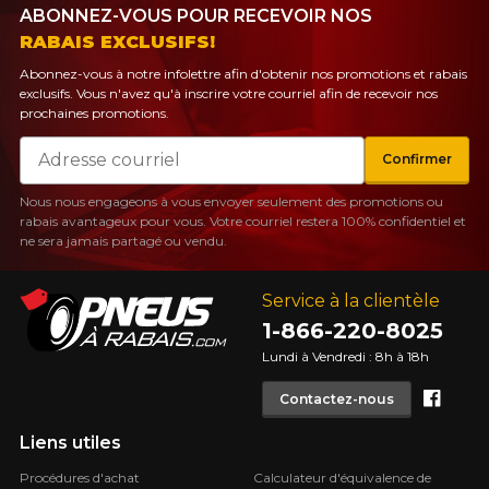
ABONNEZ-VOUS POUR RECEVOIR NOS
RABAIS EXCLUSIFS!
Abonnez-vous à notre infolettre afin d'obtenir nos promotions et rabais
exclusifs. Vous n'avez qu'à inscrire votre courriel afin de recevoir nos
prochaines promotions.
Courriel
Confirmer
Nous nous engageons à vous envoyer seulement des promotions ou
rabais avantageux pour vous. Votre courriel restera 100% confidentiel et
ne sera jamais partagé ou vendu.
Service à la clientèle
1-866-220-8025
Lundi à Vendredi : 8h à 18h
Face
Contactez-nous
Liens utiles
Procédures d'achat
Calculateur d'équivalence de