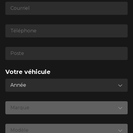
1-866-220-8025
Courriel
*Attention cette dimension représente une possibilité
d'équipement pour votre véhicule, vous devez vérifier
Téléphone
l'exactitude de l'information sur votre véhicule directement
avant de commander.
Poste
Votre véhicule
Année
Marque
Modèle