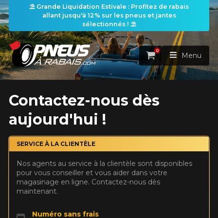
⛱️ Grande Liquidation Estivale : Profitez de rabais
allant jusqu'à 12% sur les pneus et jantes
sélectionnés ! ⛱️
0
Panier
Menu
ACCUEIL
Contactez-nous dès
aujourd'hui !
PNEUS
ROUES
SERVICE À LA CLIENTÈLE
RECHERCHE DE PNEUS
VOIR TOUT
Nos agents au service à la clientèle sont disponibles
ENSEMBLES
Rechercher par
pour vous conseiller et vous aider dans votre
RECHERCHE DE ROUES
VOIR TOUT
Par dimensions
Par véhicule
magasinage en ligne. Contactez-nous dès
maintenant.
PROMOTIONS
RECHERCHE D'ENSEMBLES
Recherche par dimensions
LARGEUR
RAPPORT
DIAMÈTRE
Par véhicule
Par dimensions
PNEUS & JANTES
Numéro sans frais