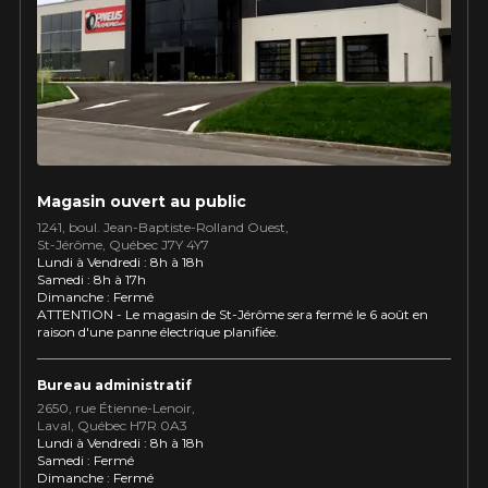
Utilisez notre outil de recherche pas
véhicule pour une compatibilité
Calculateur de décalage de jantes
PROMOTIONS EN COURS
garantie*.
L'entretien de vos pneus
LIVRAISON RAPIDE
Votre ensemble de pneus et jantes vous
INFORMATIONS
sera livré rapidement.
Qui sommes-nous ?
PROMOTIONS EN COURS
Procédures d'achat
Magasin ouvert au public
Méthodes de paiement
1241, boul. Jean-Baptiste-Rolland Ouest,
St⁠-⁠Jérôme, Québec J7Y 4Y7
Protection contre les hasards routiers
Lundi à Vendredi : 8h à 18h
Politique de retour
Samedi : 8h à 17h
Dimanche : Fermé
Foire aux questions
ATTENTION - Le magasin de St-Jérôme sera fermé le 6 août en
raison d'une panne électrique planifiée.
Bureau administratif
2650, rue Étienne⁠-⁠Lenoir,
Laval, Québec H7R 0A3
Lundi à Vendredi : 8h à 18h
 SUR
APPLICABLE SUR TOUT ACHAT
Samedi : Fermé
KUMHO12
CODE PROMO
S.
DE 4 PNEUS DE MARQUE
Dimanche : Fermé
T TAXES.
KUMHO*
PLUS D'INFO