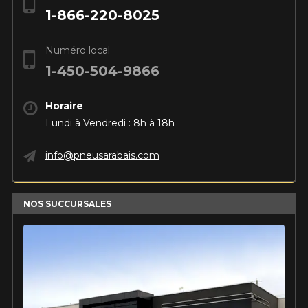
BLOGUE
REMISES POSTALES
Recherche par véhicule
1-866-220-8025
VOIR TOUT
ANNÉE
MARQUE
Ajouter une dimension différente pour l'arrière
Recherche par véhicule
ANNÉE
MARQUE
Saison
Pneus d'été/4 saisons
INFORMATIONS
Il n'y a aucune remise postale disponible en ce moment. Veuillez
Numéro local
MODÈLE
OPTION
Pneus d'hiver
revenir plus tard.
1-450-504-9866
MODÈLE
OPTION
CONTACT
BLOGUE
LANCER LA RECHERCHE
VOIR TOUT
PNEUS ET ROUES EN SOLDE
LANCER LA RECHERCHE
Horaire
Saison
Pneus d'été/4 saisons
English
Firestone Firehawk Indy 500 V2 : le pneu sport
Lundi à Vendredi : 8h à 18h
Pneus d'hiver
d'été qui a tout pour plaire
PNEUS EN VEDETTE
ROUES PAR MARQUE
Suivre ma commande
Lire la suite
info@pneusarabais.com
LANCER LA RECHERCHE
Kumho : Une marque de pneus de confiance
DEFENDER 2
FIREHAWK
pour tous vos besoins
221,
INDY 500 V2
95$
À partir de
POURQUOI ACHETER UN ENSEMBLE?
NOS SUCCURSALES
Lire la suite
145,
95$
À partir de
ASSEMBLAGE GRATUIT
Les pneus seront montés et balancés
OUTILS
EXTREME​
SCORPION AS
PROMOTIONS EN COURS
gratuitement sur les jantes. Votre
CONTACT DWS
PLUS 3
ensemble sera prêt à être installé.
194,
06 PLUS
83$
À partir de
Calculateur d'équivalence de pneus
COMPATIBILITÉ GARANTIE*
230,
99$
À partir de
PROMOTIONS EN COURS
Comparateur de dimensions