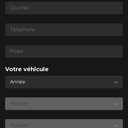
1-866-220-8025
Courriel
*Attention cette dimension représente une possibilité
d'équipement pour votre véhicule, vous devez vérifier
Téléphone
l'exactitude de l'information sur votre véhicule directement
avant de commander.
Poste
Votre véhicule
Année
Marque
Modèle