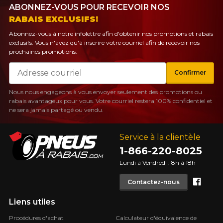
ABONNEZ-VOUS POUR RECEVOIR NOS
RABAIS EXCLUSIFS!
Abonnez-vous à notre infolettre afin d'obtenir nos promotions et rabais
exclusifs. Vous n'avez qu'à inscrire votre courriel afin de recevoir nos
prochaines promotions.
Courriel
Confirmer
Nous nous engageons à vous envoyer seulement des promotions ou
rabais avantageux pour vous. Votre courriel restera 100% confidentiel et
ne sera jamais partagé ou vendu.
Service à la clientèle
1-866-220-8025
Lundi à Vendredi : 8h à 18h
Face
Contactez-nous
Liens utiles
Procédures d'achat
Calculateur d'équivalence de