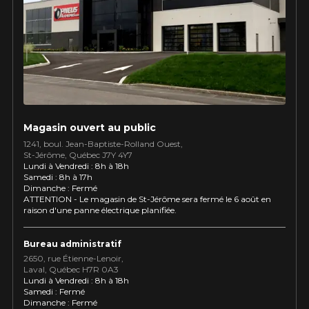
Utilisez notre outil de recherche pas
véhicule pour une compatibilité
Calculateur de décalage de jantes
PROMOTIONS EN COURS
garantie*.
L'entretien de vos pneus
LIVRAISON RAPIDE
Votre ensemble de pneus et jantes vous
INFORMATIONS
sera livré rapidement.
Qui sommes-nous ?
PROMOTIONS EN COURS
Procédures d'achat
Magasin ouvert au public
Méthodes de paiement
1241, boul. Jean-Baptiste-Rolland Ouest,
St⁠-⁠Jérôme, Québec J7Y 4Y7
Protection contre les hasards routiers
Lundi à Vendredi : 8h à 18h
Politique de retour
Samedi : 8h à 17h
Dimanche : Fermé
Foire aux questions
ATTENTION - Le magasin de St-Jérôme sera fermé le 6 août en
raison d'une panne électrique planifiée.
Bureau administratif
2650, rue Étienne⁠-⁠Lenoir,
Laval, Québec H7R 0A3
Lundi à Vendredi : 8h à 18h
MITÉ SUR
APPLICABLE SUR TOUT ACHA
Samedi : Fermé
KUMHO12
CODE PROMO
ONNÉS.
DE 4 PNEUS DE MARQUE
Dimanche : Fermé
AVANT TAXES.
KUMHO*
PLUS D'INFO