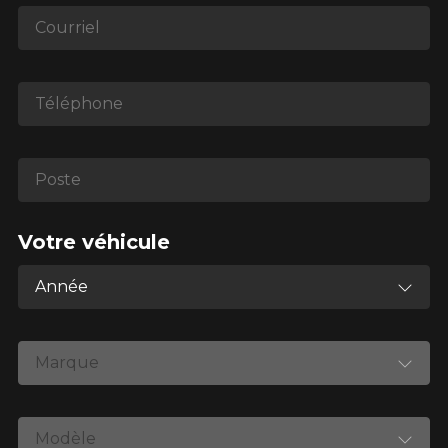
1-866-220-8025
Courriel
*Attention cette dimension représente une possibilité
d'équipement pour votre véhicule, vous devez vérifier
Téléphone
l'exactitude de l'information sur votre véhicule directement
avant de commander.
Poste
Votre véhicule
Année
Marque
Modèle