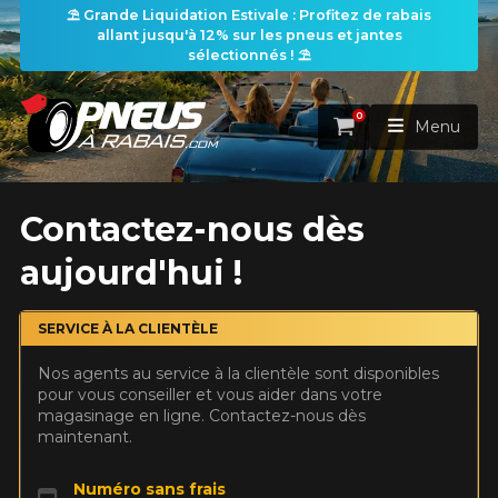
⛱️ Grande Liquidation Estivale : Profitez de rabais
allant jusqu'à 12% sur les pneus et jantes
sélectionnés ! ⛱️
0
Panier
Menu
ACCUEIL
Contactez-nous dès
aujourd'hui !
PNEUS
ROUES
SERVICE À LA CLIENTÈLE
RECHERCHE DE PNEUS
VOIR TOUT
Nos agents au service à la clientèle sont disponibles
ENSEMBLES
Rechercher par
pour vous conseiller et vous aider dans votre
RECHERCHE DE ROUES
VOIR TOUT
Par dimensions
Par véhicule
magasinage en ligne. Contactez-nous dès
maintenant.
PROMOTIONS
RECHERCHE D'ENSEMBLES
Recherche par dimensions
LARGEUR
RAPPORT
DIAMÈTRE
Par véhicule
Par dimensions
PNEUS & JANTES
Numéro sans frais