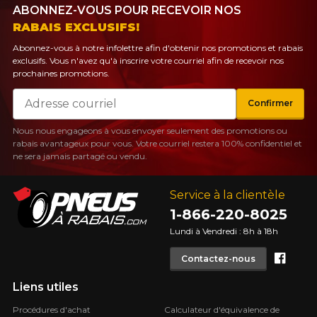
ABONNEZ-VOUS POUR RECEVOIR NOS
RABAIS EXCLUSIFS!
Abonnez-vous à notre infolettre afin d'obtenir nos promotions et rabais
exclusifs. Vous n'avez qu'à inscrire votre courriel afin de recevoir nos
prochaines promotions.
Courriel
Confirmer
Nous nous engageons à vous envoyer seulement des promotions ou
rabais avantageux pour vous. Votre courriel restera 100% confidentiel et
ne sera jamais partagé ou vendu.
Service à la clientèle
1-866-220-8025
Lundi à Vendredi : 8h à 18h
Face
Contactez-nous
Liens utiles
Procédures d'achat
Calculateur d'équivalence de