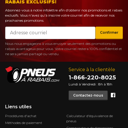
RABAIS EXCLUSIFS!
Abonnez-vous à notre infolettre afin d'obtenir nos promotions et rabais
exclusifs. Vous n'avez qu'à inscrire votre courriel afin de recevoir nos
prochaines promotions.
Courriel
Confirmer
Nous nous engageons à vous envoyer seulement des promotions ou
rabais avantageux pour vous. Votre courriel restera 100% confidentiel et
ne sera jamais partagé ou vendu.
Service à la clientèle
1-866-220-8025
Lundi à Vendredi : 8h à 18h
Face
Contactez-nous
Liens utiles
Procédures d'achat
Calculateur d'équivalence de
pneus
Méthodes de paiement
Comparateur de dimensions