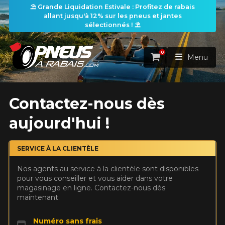
⛱️ Grande Liquidation Estivale : Profitez de rabais
allant jusqu'à 12% sur les pneus et jantes
sélectionnés ! ⛱️
0
Panier
Menu
ACCUEIL
Contactez-nous dès
aujourd'hui !
PNEUS
ROUES
SERVICE À LA CLIENTÈLE
RECHERCHE DE PNEUS
VOIR TOUT
Nos agents au service à la clientèle sont disponibles
ENSEMBLES
Rechercher par
pour vous conseiller et vous aider dans votre
RECHERCHE DE ROUES
VOIR TOUT
Par dimensions
Par véhicule
magasinage en ligne. Contactez-nous dès
maintenant.
PROMOTIONS
RECHERCHE D'ENSEMBLES
Recherche par dimensions
LARGEUR
RAPPORT
DIAMÈTRE
Par véhicule
Par dimensions
PNEUS & JANTES
Numéro sans frais