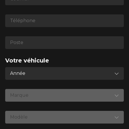
*Attention cette dimension représente une possibilité
Téléphone
d'équipement pour votre véhicule, vous devez vérifier
l'exactitude de l'information sur votre véhicule directement
avant de commander.
Poste
Votre véhicule
Année
Marque
Modèle