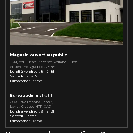
Utilisez notre outil de recherche pas
véhicule pour une compatibilité
Calculateur de décalage de jantes
PROMOTIONS EN COURS
garantie*.
L'entretien de vos pneus
LIVRAISON RAPIDE
Votre ensemble de pneus et jantes vous
INFORMATIONS
sera livré rapidement.
Qui sommes-nous ?
PROMOTIONS EN COURS
Procédures d'achat
Magasin ouvert au public
Méthodes de paiement
1241, boul. Jean-Baptiste-Rolland Ouest,
St⁠-⁠Jérôme, Québec J7Y 4Y7
Protection contre les hasards routiers
Lundi à Vendredi : 8h à 18h
Politique de retour
Samedi : 8h à 17h
Dimanche : Fermé
Foire aux questions
Bureau administratif
2650, rue Étienne⁠-⁠Lenoir,
Laval, Québec H7R 0A3
Lundi à Vendredi : 8h à 18h
Samedi : Fermé
Dimanche : Fermé
IMITÉ SUR
APPLICABLE SUR TOUT AC
KUMHO12
CODE PROMO
IONNÉS.
DE 4 PNEUS DE MARQUE
 AVANT TAXES.
KUMHO*
PLUS D'INFO