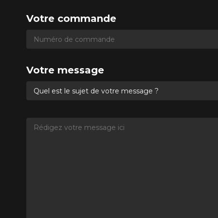
Votre commande
Numéro de commande
Numéro de commande
Votre message
Quel est le sujet de votre message ?
Rédigez votre message ici