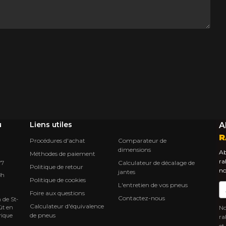
u
Liens utiles
A
R
Procédures d'achat
Comparateur de
dimensions
Ab
Méthodes de paiement
ra
Calculateur de décalage de
Y7
Politique de retour
no
jantes
8h
Politique de cookies
L'entretien de vos pneus
Co
Foire aux questions
Contactez-nous
 de St-
Calculateur d'équivalence
ût en
No
de pneus
rique
ra
et