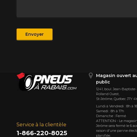
Produit
Envoyer
Magasin ouvert a
public
1241, boul. Jean-Baptiste-
Rolland Ouest,
St⁠-⁠Jérôme, Québec J7Y 4
Lundi à Vendredi : 8h à 1
Samedi : 8h à 17h
Dimanche : Fermé
ATTENTION - Le magasin
Service à la clientèle
Jérôme sera fermé le 6 ao
raison d'une panne élect
1-866-220-8025
planifiée.