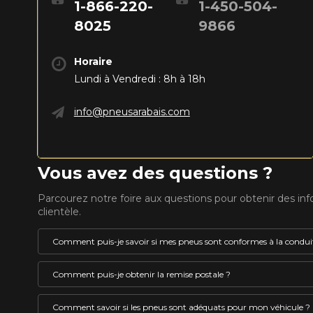
1-866-220-
1-450-504-
8025
9866
Horaire
Lundi à Vendredi : 8h à 18h
info@pneusarabais.com
Vous avez des questions ?
Parcourez notre foire aux questions pour obtenir des in
clientèle.
Comment puis-je savoir si mes pneus sont conformes à la conduit
Un pneu pouvant être utilisé l’hiver au Québec doit 
Comment puis-je obtenir la remise postale ?
le pictogramme représentant le symbole de la monta
VOICI LES DIMENSIONS POUR 
embossé en son flanc. Ces pneus sont identifiés co
La remise postale est un rabais offert par le fabricant 
Comment savoir si les pneus sont adéquats pour mon véhicule ?