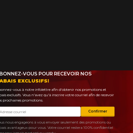
BONNEZ-VOUS POUR RECEVOIR NOS
ABAIS EXCLUSIFS!
onnez-vous à notre infolettre afin d'obtenir nos promotions et
bais exclusifs. Vous n'avez qu'à inscrire votre courriel afin de recevoir
s prochaines promotions.
urriel
Confirmer
us nous engageons à vous envoyer seulement des promotions ou
bais avantageux pour vous. Votre courriel restera 100% confidentiel
 ne sera jamais partagé ou vendu.