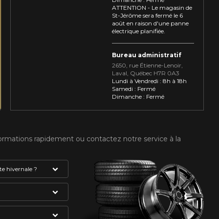
ATTENTION - Le magasin de
St-Jérôme sera fermé le 6
août en raison d'une panne
électrique planifiée.
Bureau administratif
2650, rue Étienne⁠-⁠Lenoir,
Laval, Québec H7R 0A3
Lundi à Vendredi : 8h à 18h
Samedi : Fermé
Dimanche : Fermé
formations rapidement ou contactez notre service à la
e hivernale ?
absolument avoir
gne et du flocon
VOTRE VÉHICULE
mme étant des
du pneu. Celui-ci