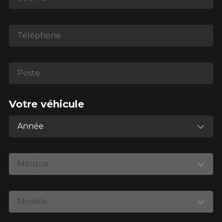
*Attention cette dimension représente une possibilité
Téléphone
d'équipement pour votre véhicule, vous devez vérifier
l'exactitude de l'information sur votre véhicule directement
avant de commander.
Poste
Votre véhicule
Année
Marque
Modèle