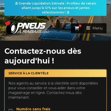
⛱️ Grande Liquidation Estivale : Profitez de rabais
allant jusqu'à 12% sur les pneus et jantes
sélectionnés ! ⛱️
0
Panier
Menu
ACCUEIL
Contactez-nous dès
aujourd'hui !
PNEUS
ROUES
SERVICE À LA CLIENTÈLE
RECHERCHE DE PNEUS
VOIR TOUT
Nos agents au service à la clientèle sont disponibles
ENSEMBLES
Rechercher par
pour vous conseiller et vous aider dans votre
RECHERCHE DE ROUES
VOIR TOUT
Par dimensions
Par véhicule
magasinage en ligne. Contactez-nous dès
maintenant.
PROMOTIONS
RECHERCHE D'ENSEMBLES
Recherche par dimensions
LARGEUR
RAPPORT
DIAMÈTRE
Par véhicule
Par dimensions
PNEUS & JANTES
Numéro sans frais