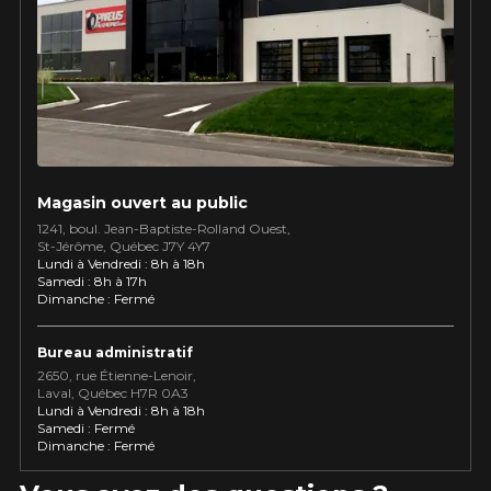
Utilisez notre outil de recherche pas
véhicule pour une compatibilité
Calculateur de décalage de jantes
PROMOTIONS EN COURS
garantie*.
L'entretien de vos pneus
LIVRAISON RAPIDE
Votre ensemble de pneus et jantes vous
INFORMATIONS
sera livré rapidement.
Qui sommes-nous ?
PROMOTIONS EN COURS
Procédures d'achat
Magasin ouvert au public
Méthodes de paiement
1241, boul. Jean-Baptiste-Rolland Ouest,
St⁠-⁠Jérôme, Québec J7Y 4Y7
Protection contre les hasards routiers
Lundi à Vendredi : 8h à 18h
Politique de retour
Samedi : 8h à 17h
Dimanche : Fermé
Foire aux questions
Bureau administratif
2650, rue Étienne⁠-⁠Lenoir,
Laval, Québec H7R 0A3
Lundi à Vendredi : 8h à 18h
Samedi : Fermé
Dimanche : Fermé
 LIMITÉ SUR
APPLICABLE SUR TOUT A
KUMHO12
CODE PROMO
CTIONNÉS.
DE 4 PNEUS DE MARQUE
0$ AVANT TAXES.
KUMHO*
PLUS D'INFO