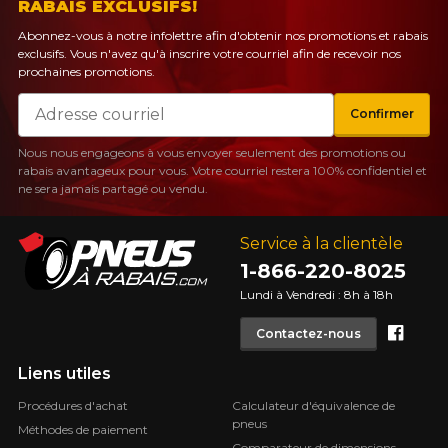
RABAIS EXCLUSIFS!
Abonnez-vous à notre infolettre afin d'obtenir nos promotions et rabais
exclusifs. Vous n'avez qu'à inscrire votre courriel afin de recevoir nos
prochaines promotions.
Courriel
Confirmer
Nous nous engageons à vous envoyer seulement des promotions ou
rabais avantageux pour vous. Votre courriel restera 100% confidentiel et
ne sera jamais partagé ou vendu.
Service à la clientèle
1-866-220-8025
Lundi à Vendredi : 8h à 18h
Face
Contactez-nous
Liens utiles
Procédures d'achat
Calculateur d'équivalence de
pneus
Méthodes de paiement
Comparateur de dimensions