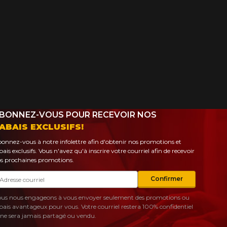
BONNEZ-VOUS POUR RECEVOIR NOS
ABAIS EXCLUSIFS!
onnez-vous à notre infolettre afin d'obtenir nos promotions et
bais exclusifs. Vous n'avez qu'à inscrire votre courriel afin de recevoir
s prochaines promotions.
urriel
Confirmer
us nous engageons à vous envoyer seulement des promotions ou
bais avantageux pour vous. Votre courriel restera 100% confidentiel
 ne sera jamais partagé ou vendu.