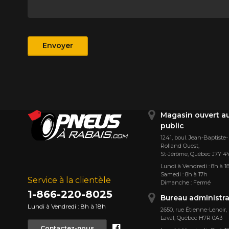
Produit
Envoyer
Magasin ouvert a
public
1241, boul. Jean-Baptiste-
Rolland Ouest,
St⁠-⁠Jérôme, Québec J7Y 4
Lundi à Vendredi : 8h à 1
Samedi : 8h à 17h
Service à la clientèle
Dimanche : Fermé
1-866-220-8025
Bureau administra
Lundi à Vendredi : 8h à 18h
2650, rue Étienne⁠-⁠Lenoir,
Laval, Québec H7R 0A3
Facebook
Contactez-nous