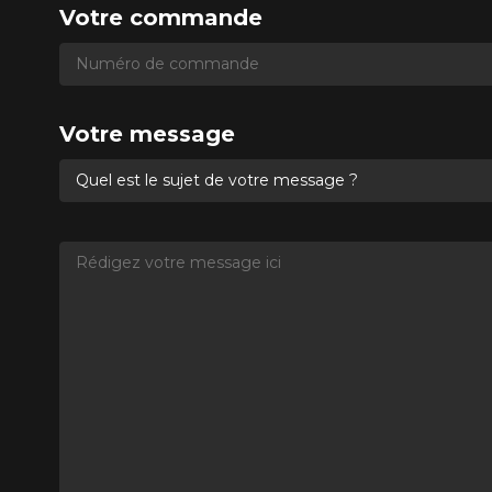
Votre commande
Numéro de commande
Numéro de commande
Votre message
Quel est le sujet de votre message ?
Rédigez votre message ici