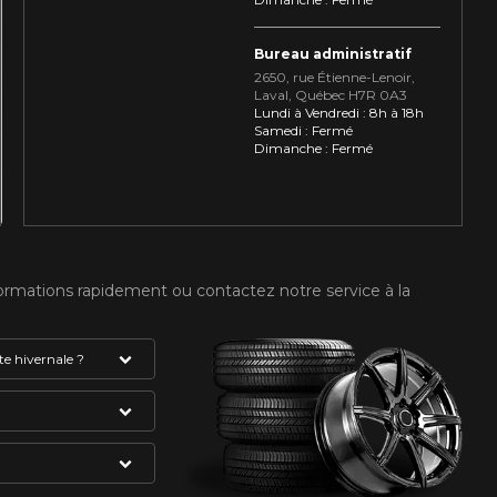
Bureau administratif
2650, rue Étienne⁠-⁠Lenoir,
Laval, Québec H7R 0A3
Lundi à Vendredi : 8h à 18h
Samedi : Fermé
Dimanche : Fermé
formations rapidement ou contactez notre service à la
e hivernale ?
absolument avoir
VOTRE VÉHICULE
gne et du flocon
mme étant des
du pneu. Celui-ci
S HIVER.
ée. Vous devez