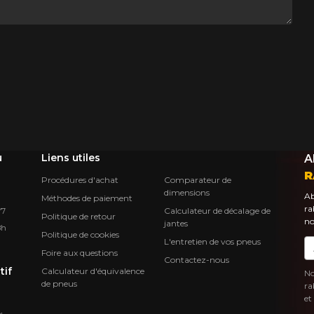
u
Liens utiles
A
R
Procédures d'achat
Comparateur de
dimensions
Ab
Méthodes de paiement
ra
Calculateur de décalage de
Y7
Politique de retour
no
jantes
8h
Politique de cookies
L'entretien de vos pneus
Co
Foire aux questions
Contactez-nous
tif
Calculateur d'équivalence
No
de pneus
ra
et