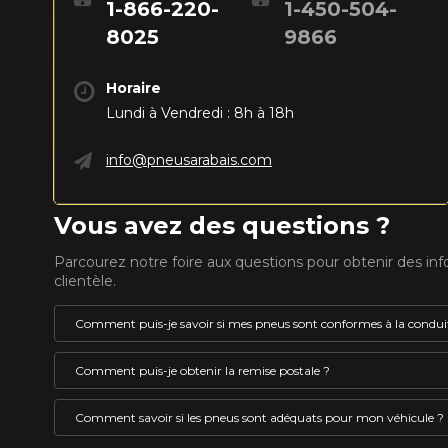
1-866-220-
1-450-504-
8025
9866
Horaire
Lundi à Vendredi : 8h à 18h
info@pneusarabais.com
Vous avez des questions ?
Parcourez notre foire aux questions pour obtenir des in
clientèle.
Comment puis-je savoir si mes pneus sont conformes à la conduit
Un pneu pouvant être utilisé l’hiver au Québec doit 
Comment puis-je obtenir la remise postale ?
VOICI LES DIMENSIONS POUR 
le pictogramme représentant le symbole de la monta
embossé en son flanc. Ces pneus sont identifiés co
La remise postale est un rabais offert par le fabricant 
Comment savoir si les pneus sont adéquats pour mon véhicule ?
pneus d’hiver OU des pneus 4 saisons HOMOLOGUÉ
vous est offert sous forme de carte de crédit prépay