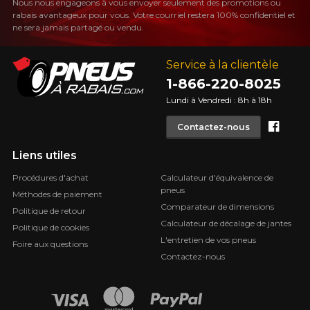
Nous nous engageons à vous envoyer seulement des promotions ou
rabais avantageux pour vous. Votre courriel restera 100% confidentiel et
ne sera jamais partagé ou vendu.
Service à la clientèle
1-866-220-8025
Lundi à Vendredi : 8h à 18h
Face
Contactez-nous
Liens utiles
Procédures d'achat
Calculateur d'équivalence de
pneus
Méthodes de paiement
Comparateur de dimensions
Politique de retour
Calculateur de décalage de jantes
Politique de cookies
L'entretien de vos pneus
Foire aux questions
Contactez-nous