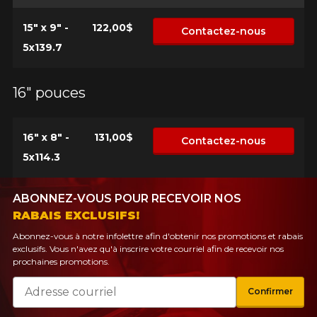
PLUS D'INFO
POUR UN TEMPS LIMITÉ SUR
15" x 9" -
122,00$
Contactez-nous
RABAIS10
PRODUITS SÉLECTIONNÉS.
CODE PROMO
MINIMUM DE 500$ AVANT TAXES.
5x139.7
PLUS D'INFO
POUR UN TEMPS LIMITÉ SUR
RABAIS10
PRODUITS SÉLECTIONNÉS.
CODE PROMO
MINIMUM DE 500$ AVANT TAXES.
PLUS D'INFO
16" pouces
16" x 8" -
131,00$
Contactez-nous
POUR UN TEMPS LIMITÉ SUR
5x114.3
RABAIS10
PRODUITS SÉLECTIONNÉS.
CODE PROMO
MINIMUM DE 500$ AVANT TAXES.
PLUS D'INFO
ABONNEZ-VOUS POUR RECEVOIR NOS
RABAIS EXCLUSIFS!
Abonnez-vous à notre infolettre afin d'obtenir nos promotions et rabais
exclusifs. Vous n'avez qu'à inscrire votre courriel afin de recevoir nos
prochaines promotions.
Courriel
Confirmer