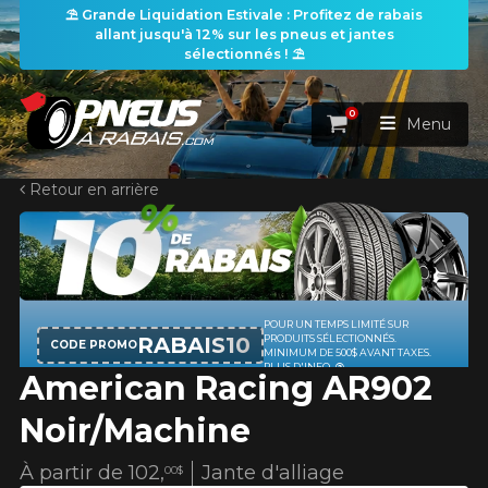
⛱️ Grande Liquidation Estivale : Profitez de rabais
allant jusqu'à 12% sur les pneus et jantes
sélectionnés ! ⛱️
0
Panier
Menu
Retour en arrière
ACCUEIL
PNEUS
ROUES
POUR UN TEMPS LIMITÉ SUR
RECHERCHE DE PNEUS
VOIR TOUT
RABAIS10
PRODUITS SÉLECTIONNÉS.
CODE PROMO
MINIMUM DE 500$ AVANT TAXES.
PLUS D'INFO
American Racing AR902
ENSEMBLES
Rechercher par
RECHERCHE DE ROUES
VOIR TOUT
Par dimensions
Par véhicule
Noir/Machine
PROMOTIONS
RECHERCHE D'ENSEMBLES
Recherche par dimensions
LARGEUR
RAPPORT
DIAMÈTRE
Par véhicule
Par dimensions
À partir de
102,
Jante d'alliage
00$
PNEUS & JANTES