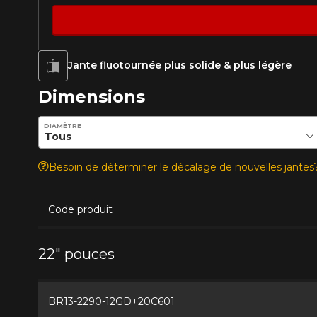
Jante fluotournée plus solide & plus légère
VOICI LES DIMENSIONS POUR 
Dimensions
Entrez les dimensions souhaitées pour vérifier la disponib
DIAMÈTRE
Que magasinez-vous?
Besoin de déterminer le décalage de nouvelles jante
Malheureusement, 
présentement. Nous
Code produit
service à la client
1-866-220-802
22" pouces
*Attention cette dimension représent
véhicule directement avant de co
BR13-2290-12GD+20C601