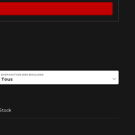
Fermer
DISPOSITION DES BOULONS
st disponible en ligne
itez pas à contacter notre
figuration.
Stock
tude de l'information sur votre