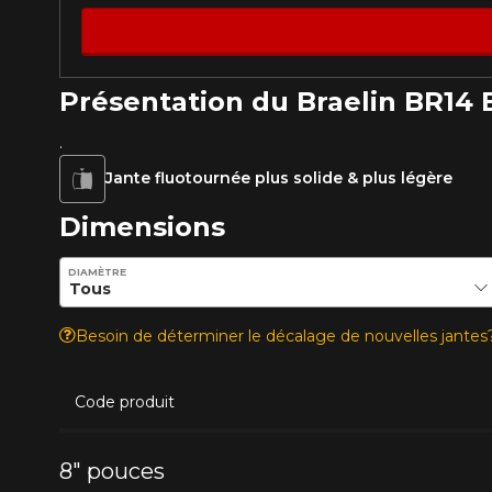
Présentation du Braelin BR14 
VOICI LES DIMENSIONS POUR 
.
Jante fluotournée plus solide & plus légère
Que magasinez-vous?
Dimensions
Entrez les dimensions souhaitées pour vérifier la disponib
DIAMÈTRE
Malheureusement, 
présentement. Nous
service à la client
Besoin de déterminer le décalage de nouvelles jante
1-866-220-802
Code produit
*Attention cette dimension représent
véhicule directement avant de co
8" pouces