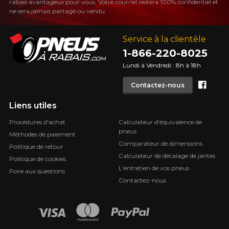
rabais avantageux pour vous. Votre courriel restera 100% confidentiel et
PLUS D'INFO
ne sera jamais partagé ou vendu.
POUR UN TEMPS LIMITÉ SUR
RABAIS10
PRODUITS SÉLECTIONNÉS.
CODE PROMO
MINIMUM DE 500$ AVANT TAXES.
Service à la clientèle
PLUS D'INFO
POUR UN TEMPS LIMITÉ SUR
RABAIS10
PRODUITS SÉLECTIONNÉS.
1-866-220-8025
CODE PROMO
MINIMUM DE 500$ AVANT TAXES.
PLUS D'INFO
Lundi à Vendredi : 8h à 18h
Face
Contactez-nous
Liens utiles
POUR UN TEMPS LIMITÉ SUR
RABAIS10
PRODUITS SÉLECTIONNÉS.
CODE PROMO
Procédures d'achat
Calculateur d'équivalence de
MINIMUM DE 500$ AVANT TAXES.
pneus
PLUS D'INFO
Méthodes de paiement
Comparateur de dimensions
Politique de retour
Calculateur de décalage de jantes
Politique de cookies
L'entretien de vos pneus
Foire aux questions
Contactez-nous