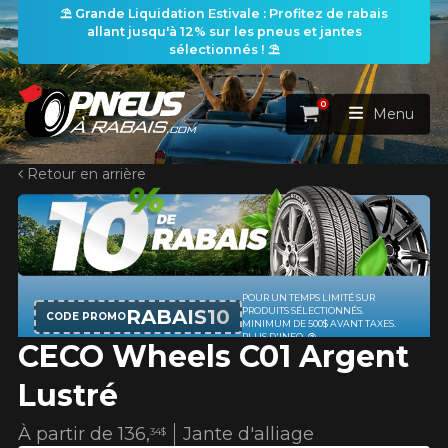
⛱️ Grande Liquidation Estivale : Profitez de rabais
allant jusqu'à 12% sur les pneus et jantes
sélectionnés ! ⛱️
0
Panier
Menu
Retour en arrière
ACCUEIL
PNEUS
ROUES
POUR UN TEMPS LIMITÉ SUR
RECHERCHE DE PNEUS
VOIR TOUT
RABAIS10
PRODUITS SÉLECTIONNÉS.
CODE PROMO
MINIMUM DE 500$ AVANT TAXES.
PLUS D'INFO
CECO Wheels C01 Argent
ENSEMBLES
Rechercher par
RECHERCHE DE ROUES
VOIR TOUT
Par dimensions
Par véhicule
Lustré
PROMOTIONS
RECHERCHE D'ENSEMBLES
Recherche par dimensions
LARGEUR
RAPPORT
DIAMÈTRE
Par véhicule
Par dimensions
À partir de
136,
Jante d'alliage
34$
PNEUS & JANTES