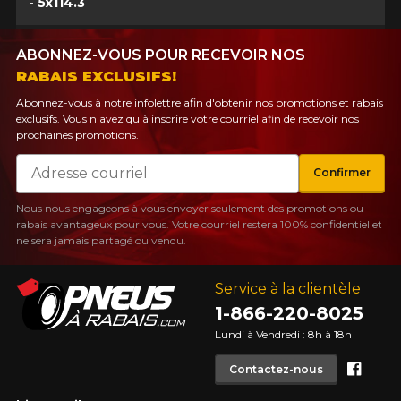
- 5x114.3
ABONNEZ-VOUS POUR RECEVOIR NOS
RABAIS EXCLUSIFS!
Abonnez-vous à notre infolettre afin d'obtenir nos promotions et rabais
exclusifs. Vous n'avez qu'à inscrire votre courriel afin de recevoir nos
prochaines promotions.
Courriel
Confirmer
Nous nous engageons à vous envoyer seulement des promotions ou
rabais avantageux pour vous. Votre courriel restera 100% confidentiel et
ne sera jamais partagé ou vendu.
Service à la clientèle
1-866-220-8025
Lundi à Vendredi : 8h à 18h
Face
Contactez-nous