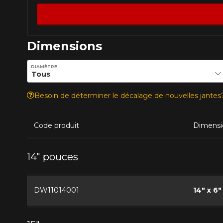
*Attention cette dimension représent
véhicule directement avant de co
Dimensions
Entrez les dimensions souhaitées pour vérifier la disponib
DIAMÈTRE
Besoin de déterminer le décalage de nouvelles jante
Code produit
Dimensi
14" pouces
DW11014001
14" x 6"