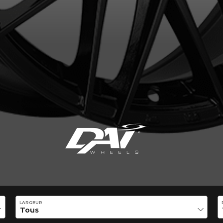
VOTRE VÉHICULE
aucun résultat ne convenant parfaitement à votre recherche n'e
 aimerions vous aider à trouver le produit qu'il vous faut. N'hés
èle, qui se fera un plaisir de rechercher des options pour votre con
LARGEUR
5