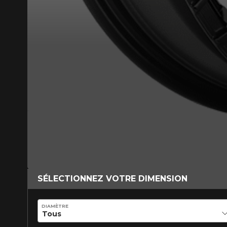
VOICI LES DIMENSIONS POUR 
Que magasinez-vous?
Malheureusement, 
SÉLECTIONNEZ VOTRE DIMENSION
présentement. Nous
service à la client
DIAMÈTRE
1-866-220-802