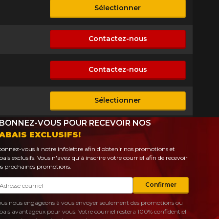
Sélectionner
sponible
Contactez-nous
n disponible
Contactez-nous
n disponible
Sélectionner
sponible
BONNEZ-VOUS POUR RECEVOIR NOS
ABAIS EXCLUSIFS!
onnez-vous à notre infolettre afin d'obtenir nos promotions et
bais exclusifs. Vous n'avez qu'à inscrire votre courriel afin de recevoir
s prochaines promotions.
urriel
Confirmer
us nous engageons à vous envoyer seulement des promotions ou
bais avantageux pour vous. Votre courriel restera 100% confidentiel