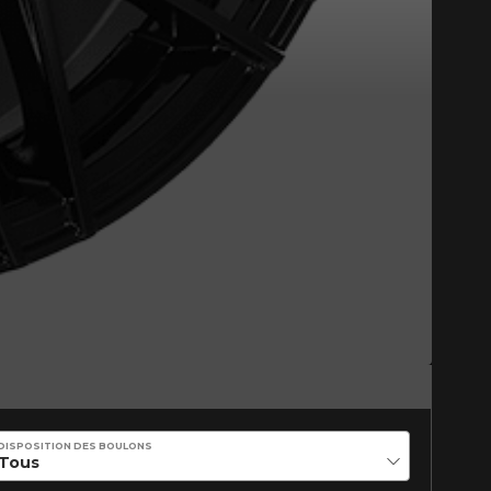
Fermer
st disponible en ligne
itez pas à contacter notre
figuration.
DISPOSITION DES BOULONS