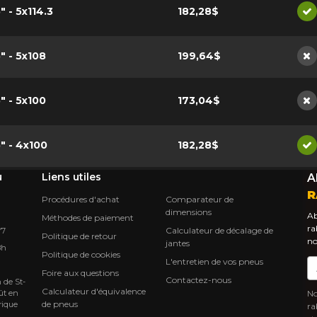
5" - 5x114.3
182,28$
Di
5" - 5x108
199,64$
No
5" - 5x100
173,04$
No
5" - 4x100
182,28$
Di
u
Liens utiles
A
R
Procédures d'achat
Comparateur de
dimensions
Ab
Méthodes de paiement
ra
Calculateur de décalage de
Y7
Politique de retour
no
jantes
8h
Politique de cookies
L'entretien de vos pneus
Co
Foire aux questions
Contactez-nous
 de St-
Calculateur d'équivalence
ût en
No
de pneus
rique
ra