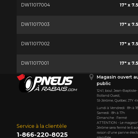
DW11017004
17" x 7.
DW11017003
17" x 7.
DW11017002
17" x 7.
DW11017001
17" x 7.
Magasin ouvert a
public
1241, boul. Jean-Baptiste-
Rolland Ouest,
St⁠-⁠Jérôme, Québec J7Y 4
Lundi à Vendredi : 8h à 1
Samedi : 8h à 17h
Dimanche : Fermé
ATTENTION - Le magasin
Service à la clientèle
Jérôme sera fermé le 6 ao
raison d'une panne élect
1-866-220-8025
planifiée.