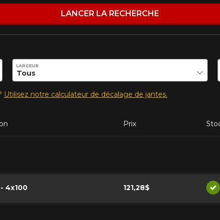
LANCER LA RECHERCHE
e une possibilité d'équipement pour votre véhicule, vous devez vérifier l'exacti
mmander.
ilité de ce produit.
LARGEUR
s?
Utilisez notre calculateur de décalage de jantes.
on
Prix
Sto
 - 4x100
121,28$
Di