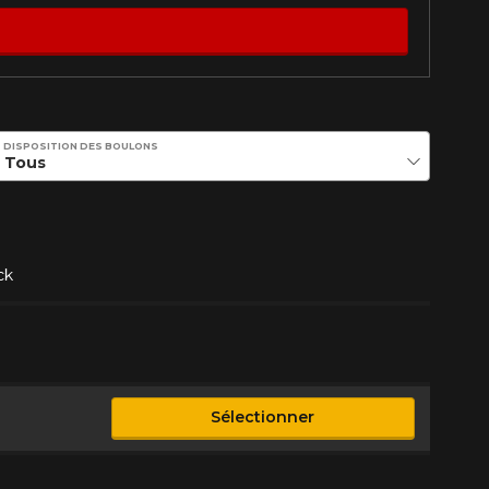
tude de l'information sur votre
DISPOSITION DES BOULONS
ck
Sélectionner
sponible