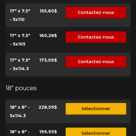
17" x 7.5"
155,60$
Contactez-nous
- 5x110
17" x 7.5"
160,28$
Contactez-nous
- 5x105
17" x 7.5"
173,09$
Contactez-nous
- 5x114.3
18" pouces
18" x 8" -
228,59$
Sélectionner
5x114.3
18" x 8" -
199,95$
Sélectionner