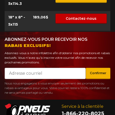
5x114.3
18" x 8" -
189,06$
Contactez-nous
5x115
ABONNEZ-VOUS POUR RECEVOIR NOS
RABAIS EXCLUSIFS!
Abonnez-vous à notre infolettre afin d'obtenir nos promotions et rabais
exclusifs. Vous n'avez qu'à inscrire votre courriel afin de recevoir nos
prochaines promotions.
Courriel
Confirmer
Nous nous engageons à vous envoyer seulement des promotions ou
rabais avantageux pour vous. Votre courriel restera 100% confidentiel et
ne sera jamais partagé ou vendu.
Service à la clientèle
1-866-220-8025