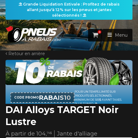
⛱️ Grande Liquidation Estivale : Profitez de rabais
allant jusqu'à 12% sur les pneus et jantes
sélectionnés ! ⛱️
0
Panier
Menu
Retour en arrière
ACCUEIL
PNEUS
ROUES
POUR UN TEMPS LIMITÉ SUR
RECHERCHE DE PNEUS
VOIR TOUT
RABAIS10
PRODUITS SÉLECTIONNÉS.
CODE PROMO
MINIMUM DE 500$ AVANT TAXES.
PLUS D'INFO
DAI Alloys TARGET Noir
ENSEMBLES
Rechercher par
RECHERCHE DE ROUES
VOIR TOUT
Par dimensions
Par véhicule
Lustre
PROMOTIONS
RECHERCHE D'ENSEMBLES
Recherche par dimensions
LARGEUR
RAPPORT
DIAMÈTRE
Par véhicule
Par dimensions
À partir de
104,
Jante d'alliage
74$
PNEUS & JANTES