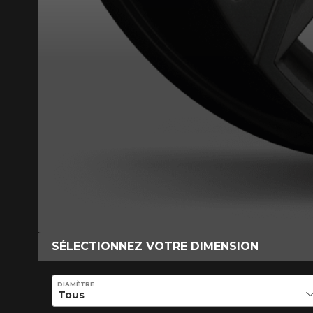
VOICI LES DIMENSIONS POUR 
Que magasinez-vous?
Malheureusement, 
présentement. Nous
service à la client
1-866-220-802
SÉLECTIONNEZ VOTRE DIMENSION
*Attention cette dimension représent
véhicule directement avant de co
DIAMÈTRE