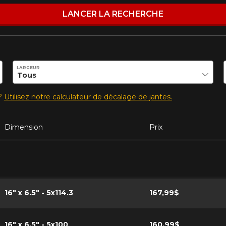
LANCER LA RECHERCHE
ilité de ce produit.
LARGEUR
s?
Utilisez notre calculateur de décalage de jantes.
Dimension
Prix
16" x 6.5" - 5x114.3
167,99$
16" x 6.5" - 5x100
160,99$