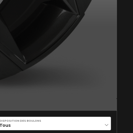
Fermer
st disponible en ligne
itez pas à contacter notre
figuration.
tude de l'information sur votre
DISPOSITION DES BOULONS