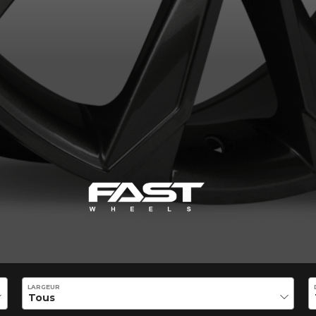
VOTRE VÉHICULE
aucun résultat ne convenant parfaitement à votre recherche n'e
 aimerions vous aider à trouver le produit qu'il vous faut. N'hés
èle, qui se fera un plaisir de rechercher des options pour votre con
5
e une possibilité d'équipement pour votre véhicule, vous devez vérifier l'exacti
mmander.
LARGEUR