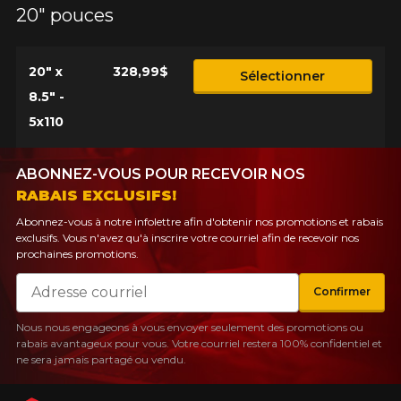
20" pouces
20" x
328,99$
Sélectionner
8.5" -
5x110
ABONNEZ-VOUS POUR RECEVOIR NOS
RABAIS EXCLUSIFS!
Abonnez-vous à notre infolettre afin d'obtenir nos promotions et rabais
exclusifs. Vous n'avez qu'à inscrire votre courriel afin de recevoir nos
prochaines promotions.
Courriel
Confirmer
Nous nous engageons à vous envoyer seulement des promotions ou
rabais avantageux pour vous. Votre courriel restera 100% confidentiel et
ne sera jamais partagé ou vendu.