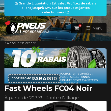
⛱️ Grande Liquidation Estivale : Profitez de rabais
allant jusqu'à 12% sur les pneus et jantes
sélectionnés ! ⛱️
0
Panier
Menu
Retour en arrière
ACCUEIL
PNEUS
ROUES
POUR UN TEMPS LIMITÉ SUR
RECHERCHE DE PNEUS
VOIR TOUT
RABAIS10
PRODUITS SÉLECTIONNÉS.
CODE PROMO
MINIMUM DE 500$ AVANT TAXES.
PLUS D'INFO
Fast Wheels FC04 Noir
ENSEMBLES
Rechercher par
RECHERCHE DE ROUES
VOIR TOUT
Par dimensions
Par véhicule
À partir de
223,
Jante d'alliage
99$
PROMOTIONS
RECHERCHE D'ENSEMBLES
Recherche par dimensions
LARGEUR
RAPPORT
DIAMÈTRE
Par véhicule
Par dimensions
PNEUS & JANTES