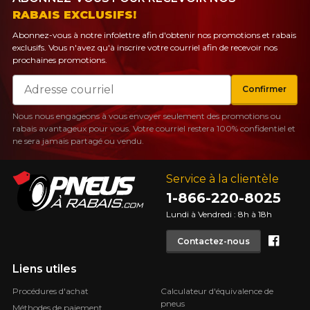
PLUS D'INFO
RABAIS EXCLUSIFS!
POUR UN TEMPS LIMITÉ SUR
Abonnez-vous à notre infolettre afin d'obtenir nos promotions et rabais
RABAIS10
PRODUITS SÉLECTIONNÉS.
CODE PROMO
MINIMUM DE 500$ AVANT TAXES.
exclusifs. Vous n'avez qu'à inscrire votre courriel afin de recevoir nos
PLUS D'INFO
POUR UN TEMPS LIMITÉ SUR
prochaines promotions.
RABAIS10
PRODUITS SÉLECTIONNÉS.
CODE PROMO
MINIMUM DE 500$ AVANT TAXES.
Courriel
PLUS D'INFO
Confirmer
Nous nous engageons à vous envoyer seulement des promotions ou
rabais avantageux pour vous. Votre courriel restera 100% confidentiel et
ne sera jamais partagé ou vendu.
POUR UN TEMPS LIMITÉ SUR
RABAIS10
PRODUITS SÉLECTIONNÉS.
CODE PROMO
MINIMUM DE 500$ AVANT TAXES.
Service à la clientèle
PLUS D'INFO
1-866-220-8025
Lundi à Vendredi : 8h à 18h
Face
Contactez-nous
Liens utiles
Procédures d'achat
Calculateur d'équivalence de
pneus
Méthodes de paiement