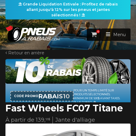
⛱️ Grande Liquidation Estivale : Profitez de rabais
allant jusqu'à 12% sur les pneus et jantes
sélectionnés ! ⛱️
0
Panier
Menu
Retour en arrière
ACCUEIL
PNEUS
ROUES
POUR UN TEMPS LIMITÉ SUR
RECHERCHE DE PNEUS
VOIR TOUT
RABAIS10
PRODUITS SÉLECTIONNÉS.
CODE PROMO
MINIMUM DE 500$ AVANT TAXES.
PLUS D'INFO
Fast Wheels FC07 Titane
ENSEMBLES
Rechercher par
RECHERCHE DE ROUES
VOIR TOUT
Par dimensions
Par véhicule
À partir de
139,
Jante d'alliage
99$
PROMOTIONS
RECHERCHE D'ENSEMBLES
Recherche par dimensions
LARGEUR
RAPPORT
DIAMÈTRE
Par véhicule
Par dimensions
PNEUS & JANTES