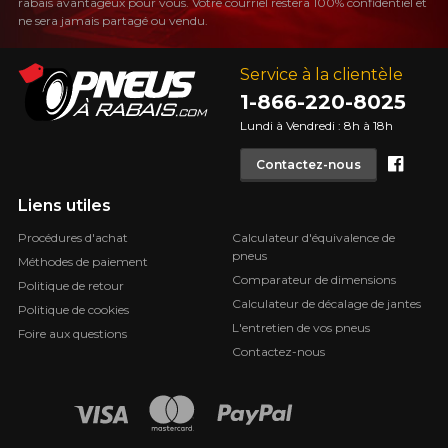
rabais avantageux pour vous. Votre courriel restera 100% confidentiel et
ne sera jamais partagé ou vendu.
Service à la clientèle
1-866-220-8025
Lundi à Vendredi : 8h à 18h
Face
Contactez-nous
Liens utiles
Procédures d'achat
Calculateur d'équivalence de
pneus
Méthodes de paiement
Comparateur de dimensions
Politique de retour
Calculateur de décalage de jantes
Politique de cookies
L'entretien de vos pneus
Foire aux questions
Contactez-nous