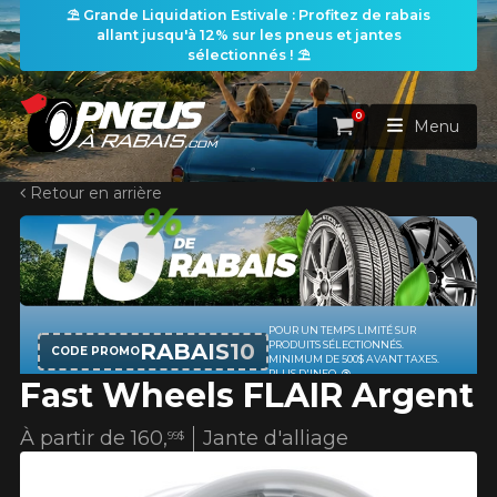
⛱️ Grande Liquidation Estivale : Profitez de rabais
allant jusqu'à 12% sur les pneus et jantes
sélectionnés ! ⛱️
0
Panier
Menu
Retour en arrière
ACCUEIL
PNEUS
ROUES
POUR UN TEMPS LIMITÉ SUR
RECHERCHE DE PNEUS
VOIR TOUT
RABAIS10
PRODUITS SÉLECTIONNÉS.
CODE PROMO
MINIMUM DE 500$ AVANT TAXES.
PLUS D'INFO
Fast Wheels FLAIR Argent
ENSEMBLES
Rechercher par
RECHERCHE DE ROUES
VOIR TOUT
Par dimensions
Par véhicule
À partir de
160,
Jante d'alliage
99$
PROMOTIONS
RECHERCHE D'ENSEMBLES
Recherche par dimensions
LARGEUR
RAPPORT
DIAMÈTRE
Par véhicule
Par dimensions
PNEUS & JANTES