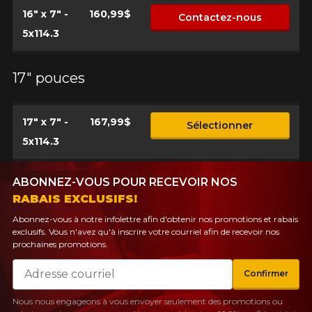
PLUS D'INFO
16" x 7" -
160,99$
Contactez-nous
POUR UN TEMPS LIMITÉ SUR
5x114.3
RABAIS10
PRODUITS SÉLECTIONNÉS.
CODE PROMO
MINIMUM DE 500$ AVANT TAXES.
PLUS D'INFO
POUR UN TEMPS LIMITÉ SUR
RABAIS10
PRODUITS SÉLECTIONNÉS.
CODE PROMO
17" pouces
MINIMUM DE 500$ AVANT TAXES.
PLUS D'INFO
17" x 7" -
167,99$
Sélectionner
5x114.3
POUR UN TEMPS LIMITÉ SUR
RABAIS10
PRODUITS SÉLECTIONNÉS.
CODE PROMO
MINIMUM DE 500$ AVANT TAXES.
PLUS D'INFO
ABONNEZ-VOUS POUR RECEVOIR NOS
RABAIS EXCLUSIFS!
Abonnez-vous à notre infolettre afin d'obtenir nos promotions et rabais
exclusifs. Vous n'avez qu'à inscrire votre courriel afin de recevoir nos
prochaines promotions.
Courriel
Confirmer
Nous nous engageons à vous envoyer seulement des promotions ou