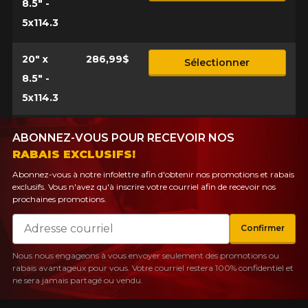
8.5" -
5x114.3
20" x
286,99$
Sélectionner
8.5" -
5x114.3
ABONNEZ-VOUS POUR RECEVOIR NOS
RABAIS EXCLUSIFS!
Abonnez-vous à notre infolettre afin d'obtenir nos promotions et rabais
exclusifs. Vous n'avez qu'à inscrire votre courriel afin de recevoir nos
prochaines promotions.
Courriel
Confirmer
Nous nous engageons à vous envoyer seulement des promotions ou
rabais avantageux pour vous. Votre courriel restera 100% confidentiel et
ne sera jamais partagé ou vendu.