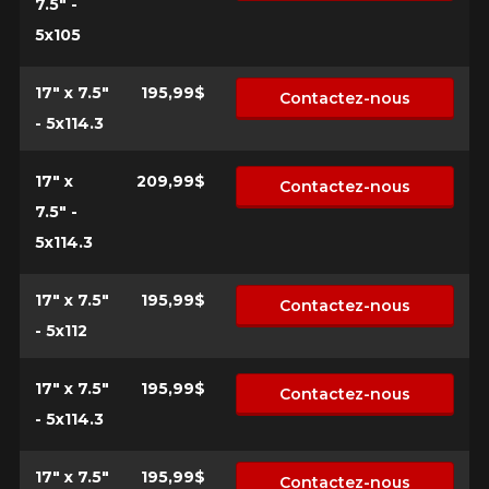
7.5" -
5x105
17" x 7.5"
195,99$
Contactez-nous
- 5x114.3
17" x
209,99$
Contactez-nous
VOICI LES DIMENSIONS POUR VOTRE VÉHICULE
7.5" -
Fe
5x114.3
Que magasinez-vous?
17" x 7.5"
195,99$
Contactez-nous
- 5x112
Malheureusement, aucun résultat ne
17" x 7.5"
195,99$
Contactez-nous
convenant parfaitement à votre
- 5x114.3
recherche n'est disponible en ligne
présentement. Nous aimerions vous
aider à trouver le produit qu'il vous faut.
17" x 7.5"
195,99$
Contactez-nous