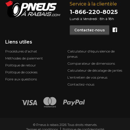
Service à la clientèle
1-866-220-8025
Lundi à Vendredi : 8h à 18h
Face
Contactez-nous
Liens utiles
Procédures d'achat
Calculateur d'équivalence de
pneus
Méthodes de paiement
Comparateur de dimensions
Politique de retour
Calculateur de décalage de jantes
Politique de cookies
L'entretien de vos pneus
Foire aux questions
Contactez-nous
© Pneus à rabais 2026 Tous droits réservés.
Termes et conditions
Politique de confidentialité