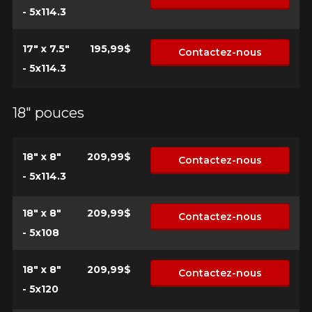
N'hésitez pas à contacter notre service
- 5x114.3
à la clientèle, qui se fera un plaisir de
rechercher des options pour votre
configuration.
17" x 7.5"
195,99$
Contactez-nous
- 5x114.3
1-866-220-8025
*Attention cette dimension représente une possibilité
18" pouces
d'équipement pour votre véhicule, vous devez vérifier
l'exactitude de l'information sur votre véhicule directement
avant de commander.
18" x 8"
209,99$
Contactez-nous
- 5x114.3
18" x 8"
209,99$
Contactez-nous
- 5x108
18" x 8"
209,99$
Contactez-nous
- 5x120