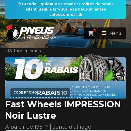
⛱️ Grande Liquidation Estivale : Profitez de rabais
allant jusqu'à 12% sur les pneus et jantes
sélectionnés ! ⛱️
0
Panier
Menu
Retour en arrière
ACCUEIL
PNEUS
ROUES
RECHERCHE DE PNEUS
KUMHO
VOIR TOUT
CODE PROMO
Fast Wheels IMPRESSION
ENSEMBLES
Rechercher par
RECHERCHE DE ROUES
VOIR TOUT
Par dimensions
Par véhicule
Noir Lustre
PROMOTIONS
RECHERCHE D'ENSEMBLES
Recherche par dimensions
LARGEUR
RAPPORT
DIAMÈTRE
Par véhicule
Par dimensions
À partir de
195,
Jante d'alliage
99$
PNEUS & JANTES