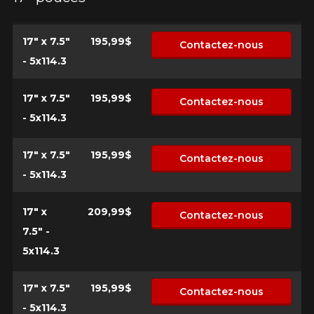
PLUS D'INFO
POUR UN TEMPS LIMITÉ SUR
IS10
PRODUITS SÉLECTIONNÉS.
17" x 7.5"
195,99$
Contactez-nous
MINIMUM DE 500$ AVANT TAXES.
PLUS D'INFO
POUR UN TEMPS LIMITÉ SUR
- 5x114.3
IS10
PRODUITS SÉLECTIONNÉS.
MINIMUM DE 500$ AVANT TAXES.
PLUS D'INFO
17" x 7.5"
195,99$
Contactez-nous
- 5x114.3
POUR UN TEMPS LIMITÉ SUR
17" x 7.5"
195,99$
Contactez-nous
IS10
PRODUITS SÉLECTIONNÉS.
MINIMUM DE 500$ AVANT TAXES.
- 5x114.3
PLUS D'INFO
17" x
209,99$
Contactez-nous
7.5" -
5x114.3
17" x 7.5"
195,99$
Contactez-nous
- 5x114.3