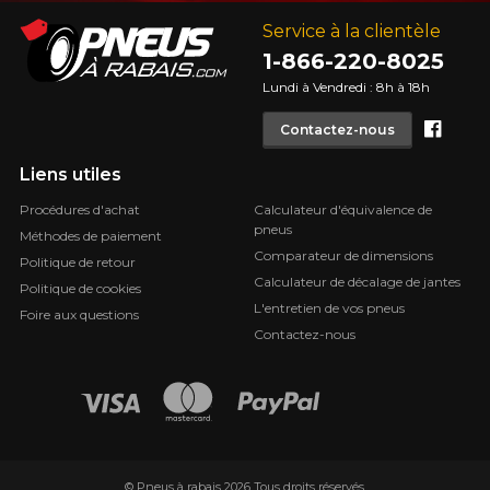
Service à la clientèle
1-866-220-8025
Lundi à Vendredi : 8h à 18h
Face
Contactez-nous
Liens utiles
Procédures d'achat
Calculateur d'équivalence de
pneus
Méthodes de paiement
Comparateur de dimensions
Politique de retour
Calculateur de décalage de jantes
Politique de cookies
L'entretien de vos pneus
Foire aux questions
Contactez-nous
© Pneus à rabais 2026 Tous droits réservés.