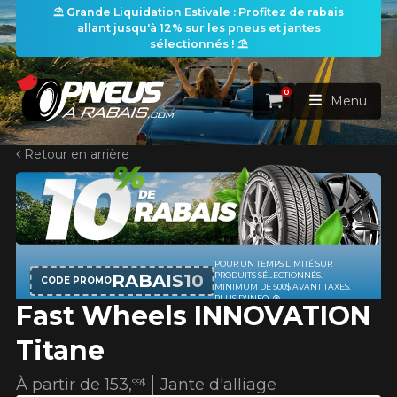
⛱️ Grande Liquidation Estivale : Profitez de rabais
allant jusqu'à 12% sur les pneus et jantes
sélectionnés ! ⛱️
0
Panier
Menu
Retour en arrière
ACCUEIL
PNEUS
ROUES
POUR UN TEMPS LIMITÉ SUR
RECHERCHE DE PNEUS
VOIR TOUT
RABAIS10
PRODUITS SÉLECTIONNÉS.
CODE PROMO
MINIMUM DE 500$ AVANT TAXES.
PLUS D'INFO
Fast Wheels INNOVATION
ENSEMBLES
Rechercher par
RECHERCHE DE ROUES
VOIR TOUT
Par dimensions
Par véhicule
Titane
PROMOTIONS
RECHERCHE D'ENSEMBLES
Recherche par dimensions
LARGEUR
RAPPORT
DIAMÈTRE
Par véhicule
Par dimensions
À partir de
153,
Jante d'alliage
99$
PNEUS & JANTES