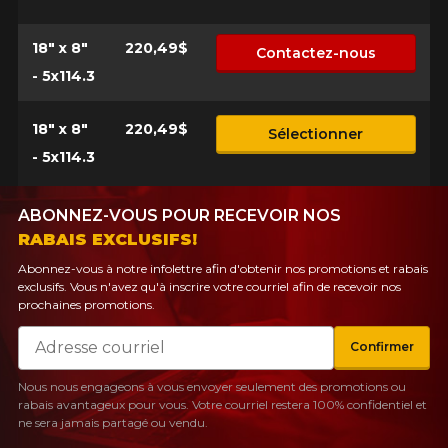
18" x 8"
220,49$
Contactez-nous
- 5x114.3
18" x 8"
220,49$
Sélectionner
- 5x114.3
ABONNEZ-VOUS POUR RECEVOIR NOS
RABAIS EXCLUSIFS!
Abonnez-vous à notre infolettre afin d'obtenir nos promotions et rabais
exclusifs. Vous n'avez qu'à inscrire votre courriel afin de recevoir nos
prochaines promotions.
Courriel
Confirmer
Nous nous engageons à vous envoyer seulement des promotions ou
rabais avantageux pour vous. Votre courriel restera 100% confidentiel et
ne sera jamais partagé ou vendu.