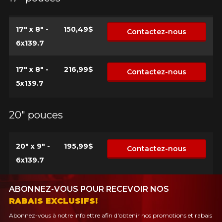
PLUS D'INFO
POUR UN TEMPS LIMITÉ SUR
RABAIS10
PRODUITS SÉLECTIONNÉS.
CODE PROMO
17" x 8" -
150,49$
Contactez-nous
MINIMUM DE 500$ AVANT TAXES.
PLUS D'INFO
POUR UN TEMPS LIMITÉ SUR
6x139.7
RABAIS10
PRODUITS SÉLECTIONNÉS.
CODE PROMO
MINIMUM DE 500$ AVANT TAXES.
PLUS D'INFO
17" x 8" -
216,99$
Contactez-nous
5x139.7
POUR UN TEMPS LIMITÉ SUR
20" pouces
RABAIS10
PRODUITS SÉLECTIONNÉS.
CODE PROMO
MINIMUM DE 500$ AVANT TAXES.
PLUS D'INFO
20" x 9" -
195,99$
Contactez-nous
6x139.7
ABONNEZ-VOUS POUR RECEVOIR NOS
RABAIS EXCLUSIFS!
Abonnez-vous à notre infolettre afin d'obtenir nos promotions et rabais