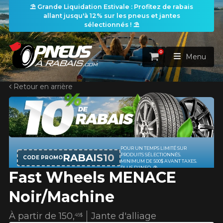
⛱️ Grande Liquidation Estivale : Profitez de rabais
allant jusqu'à 12% sur les pneus et jantes
sélectionnés ! ⛱️
0
Panier
Menu
Retour en arrière
ACCUEIL
PNEUS
ROUES
POUR UN TEMPS LIMITÉ SUR
RECHERCHE DE PNEUS
VOIR TOUT
RABAIS10
PRODUITS SÉLECTIONNÉS.
CODE PROMO
MINIMUM DE 500$ AVANT TAXES.
PLUS D'INFO
Fast Wheels MENACE
ENSEMBLES
Rechercher par
RECHERCHE DE ROUES
VOIR TOUT
Par dimensions
Par véhicule
Noir/Machine
PROMOTIONS
RECHERCHE D'ENSEMBLES
Recherche par dimensions
LARGEUR
RAPPORT
DIAMÈTRE
Par véhicule
Par dimensions
À partir de
150,
Jante d'alliage
49$
PNEUS & JANTES