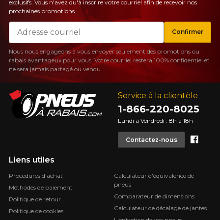
exclusifs. Vous n'avez qu'à inscrire votre courriel afin de recevoir nos
prochaines promotions.
Courriel
Confirmer
Nous nous engageons à vous envoyer seulement des promotions ou
rabais avantageux pour vous. Votre courriel restera 100% confidentiel et
ne sera jamais partagé ou vendu.
Service à la clientèle
1-866-220-8025
Lundi à Vendredi : 8h à 18h
Face
Contactez-nous
Liens utiles
Procédures d'achat
Calculateur d'équivalence de
pneus
Méthodes de paiement
Comparateur de dimensions
Politique de retour
Calculateur de décalage de jantes
Politique de cookies
L'entretien de vos pneus