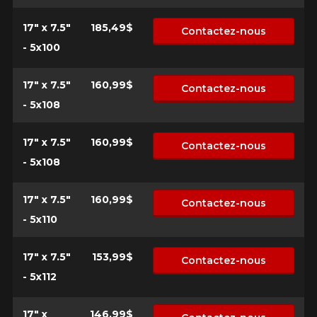
PLUS D'INFO
POUR UN TEMPS LIMITÉ SUR
17" x 7.5"
185,49$
Contactez-nous
10
PRODUITS SÉLECTIONNÉS.
MINIMUM DE 500$ AVANT TAXES.
- 5x100
PLUS D'INFO
POUR UN TEMPS LIMITÉ SUR
10
PRODUITS SÉLECTIONNÉS.
MINIMUM DE 500$ AVANT TAXES.
17" x 7.5"
160,99$
Contactez-nous
PLUS D'INFO
- 5x108
17" x 7.5"
160,99$
Contactez-nous
POUR UN TEMPS LIMITÉ SUR
- 5x108
IS10
PRODUITS SÉLECTIONNÉS.
MINIMUM DE 500$ AVANT TAXES.
PLUS D'INFO
17" x 7.5"
160,99$
Contactez-nous
- 5x110
17" x 7.5"
153,99$
Contactez-nous
- 5x112
17" x
146,99$