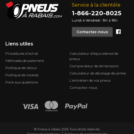
Service à la clientèle
1-866-220-8025
Lundi à Vendredi : 8h à 18h
Face
Contactez-nous
Liens utiles
Procédures d'achat
Calculateur d'équivalence de
pneus
Méthodes de paiement
Comparateur de dimensions
Politique de retour
Calculateur de décalage de jantes
Politique de cookies
L'entretien de vos pneus
Foire aux questions
Contactez-nous
© Pneus à rabais 2026 Tous droits réservés.