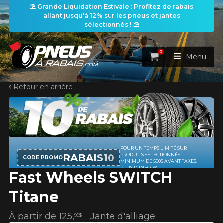
⛱️ Grande Liquidation Estivale : Profitez de rabais
allant jusqu'à 12% sur les pneus et jantes
sélectionnés ! ⛱️
0
Panier
Menu
Retour en arrière
ACCUEIL
PNEUS
ROUES
RECHERCHE DE PNEUS
KUMHO12
VOIR TOUT
CODE PROMO
Fast Wheels SWITCH
ENSEMBLES
Rechercher par
RECHERCHE DE ROUES
VOIR TOUT
Par dimensions
Par véhicule
Titane
PROMOTIONS
RECHERCHE D'ENSEMBLES
Recherche par dimensions
LARGEUR
RAPPORT
DIAMÈTRE
Par véhicule
Par dimensions
À partir de
125,
Jante d'alliage
99$
PNEUS & JANTES