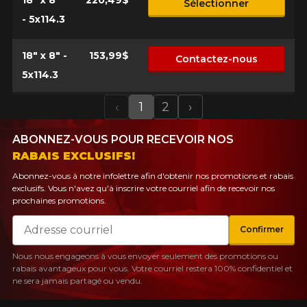
18" x 8"
220,49$
Sélectionner
- 5x114.3
18" x 8" -
153,99$
Contactez-nous
5x114.3
‹
1
2
›
Previous
Next
ABONNEZ-VOUS POUR RECEVOIR NOS
RABAIS EXCLUSIFS!
Abonnez-vous à notre infolettre afin d'obtenir nos promotions et rabais
exclusifs. Vous n'avez qu'à inscrire votre courriel afin de recevoir nos
prochaines promotions.
Courriel
Confirmer
Nous nous engageons à vous envoyer seulement des promotions ou
rabais avantageux pour vous. Votre courriel restera 100% confidentiel et
ne sera jamais partagé ou vendu.