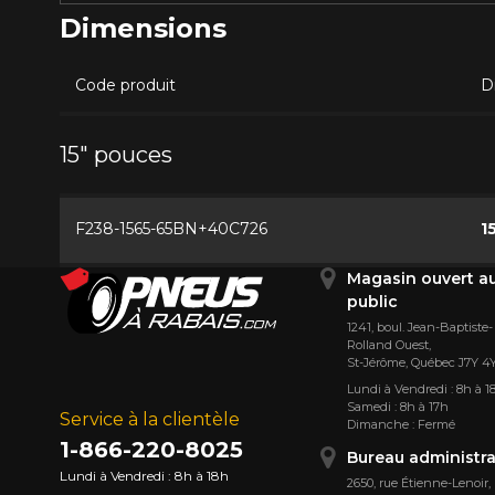
Dimensions
Code produit
D
15" pouces
F238-1565-65BN+40C726
1
Magasin ouvert a
public
1241, boul. Jean-Baptiste-
Rolland Ouest,
St⁠-⁠Jérôme, Québec J7Y 4
Lundi à Vendredi : 8h à 1
Samedi : 8h à 17h
Service à la clientèle
Dimanche : Fermé
1-866-220-8025
Bureau administra
Lundi à Vendredi : 8h à 18h
2650, rue Étienne⁠-⁠Lenoir,