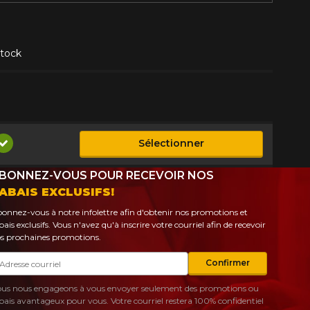
tock
Sélectionner
Disponible
BONNEZ-VOUS POUR RECEVOIR NOS
ABAIS EXCLUSIFS!
onnez-vous à notre infolettre afin d'obtenir nos promotions et
bais exclusifs. Vous n'avez qu'à inscrire votre courriel afin de recevoir
s prochaines promotions.
urriel
Confirmer
us nous engageons à vous envoyer seulement des promotions ou
bais avantageux pour vous. Votre courriel restera 100% confidentiel