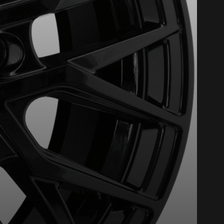
st disponible en ligne
itez pas à contacter notre
figuration.
tude de l'information sur votre