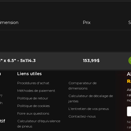
imension
Prix
S
5" x 6.5" - 5x114.3
153,99$
u
Liens utiles
A
R
Procédures d'achat
Comparateur de
dimensions
Ab
Méthodes de paiement
ra
Calculateur de décalage de
Y7
Politique de retour
no
jantes
8h
Politique de cookies
L'entretien de vos pneus
Co
Foire aux questions
Contactez-nous
tif
Calculateur d'équivalence
No
de pneus
ra