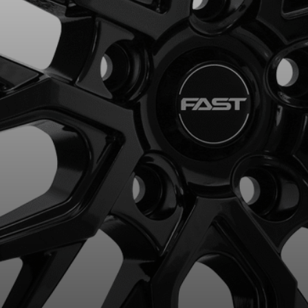
aucun résultat ne convenant parfaitement à votre recherche n'e
 aimerions vous aider à trouver le produit qu'il vous faut. N'hés
èle, qui se fera un plaisir de rechercher des options pour votre con
5
e une possibilité d'équipement pour votre véhicule, vous devez vérifier l'exacti
mmander.