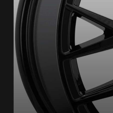
Que magasinez-vous?
Malheureusement, 
présentement. Nous
service à la client
1-866-220-802
*Attention cette dimension représent
véhicule directement avant de co