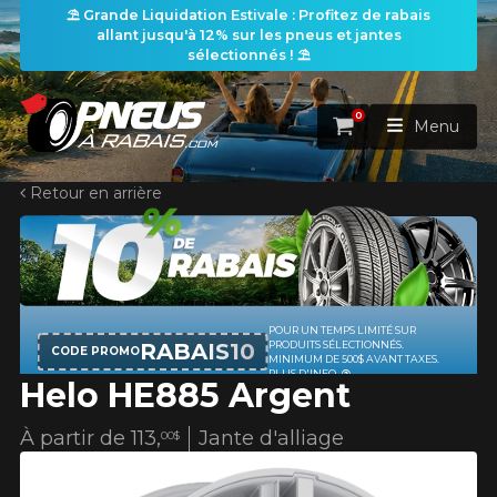
⛱️ Grande Liquidation Estivale : Profitez de rabais
allant jusqu'à 12% sur les pneus et jantes
sélectionnés ! ⛱️
0
Panier
Menu
Retour en arrière
ACCUEIL
PNEUS
ROUES
POUR UN TEMPS LIMITÉ SUR
RECHERCHE DE PNEUS
VOIR TOUT
RABAIS10
PRODUITS SÉLECTIONNÉS.
CODE PROMO
MINIMUM DE 500$ AVANT TAXES.
PLUS D'INFO
Helo HE885 Argent
ENSEMBLES
Rechercher par
RECHERCHE DE ROUES
VOIR TOUT
Par dimensions
Par véhicule
À partir de
113,
Jante d'alliage
00$
PROMOTIONS
RECHERCHE D'ENSEMBLES
Recherche par dimensions
LARGEUR
RAPPORT
DIAMÈTRE
Par véhicule
Par dimensions
PNEUS & JANTES