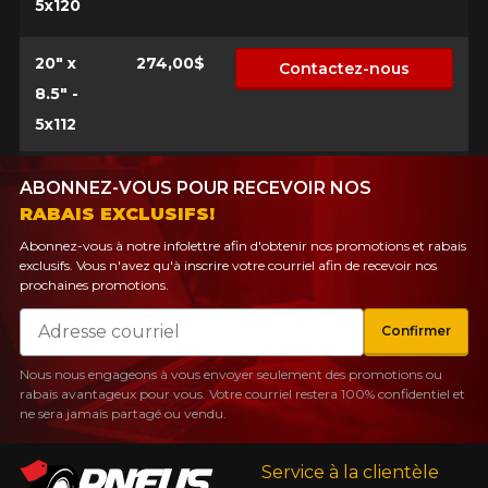
5x120
20" x
274,00$
Contactez-nous
8.5" -
5x112
ABONNEZ-VOUS POUR RECEVOIR NOS
RABAIS EXCLUSIFS!
Abonnez-vous à notre infolettre afin d'obtenir nos promotions et rabais
exclusifs. Vous n'avez qu'à inscrire votre courriel afin de recevoir nos
prochaines promotions.
Courriel
Confirmer
Nous nous engageons à vous envoyer seulement des promotions ou
rabais avantageux pour vous. Votre courriel restera 100% confidentiel et
ne sera jamais partagé ou vendu.
Service à la clientèle