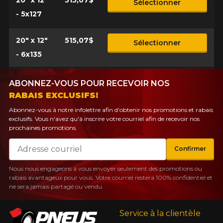
20" x 12"
515,07$
Sélectionner
PLUS D'INFO
- 5x127
POUR UN TEMPS LIMITÉ SUR
RABAIS10
PRODUITS SÉLECTIONNÉS.
CODE PROMO
MINIMUM DE 500$ AVANT TAXES.
PLUS D'INFO
20" x 12"
515,07$
Sélectionner
POUR UN TEMPS LIMITÉ SUR
RABAIS10
PRODUITS SÉLECTIONNÉS.
CODE PROMO
- 6x135
MINIMUM DE 500$ AVANT TAXES.
PLUS D'INFO
ABONNEZ-VOUS POUR RECEVOIR NOS
RABAIS EXCLUSIFS!
POUR UN TEMPS LIMITÉ SUR
Abonnez-vous à notre infolettre afin d'obtenir nos promotions et rabais
RABAIS10
PRODUITS SÉLECTIONNÉS.
CODE PROMO
exclusifs. Vous n'avez qu'à inscrire votre courriel afin de recevoir nos
MINIMUM DE 500$ AVANT TAXES.
prochaines promotions.
PLUS D'INFO
Courriel
Confirmer
Nous nous engageons à vous envoyer seulement des promotions ou
rabais avantageux pour vous. Votre courriel restera 100% confidentiel et
ne sera jamais partagé ou vendu.
Service à la clientèle