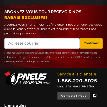
ABONNEZ-VOUS POUR RECEVOIR NOS
RABAIS EXCLUSIFS!
Abonnez-vous à notre infolettre afin d'obtenir nos promotions et rabais
exclusifs. Vous n'avez qu'à inscrire votre courriel afin de recevoir nos
prochaines promotions.
Courriel
Confirmer
Nous nous engageons à vous envoyer seulement des promotions ou
rabais avantageux pour vous. Votre courriel restera 100% confidentiel et
ne sera jamais partagé ou vendu.
Service à la clientèle
1-866-220-8025
Lundi à Vendredi : 8h à 18h
Face
Contactez-nous
Liens utiles