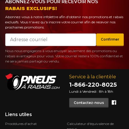
ABONNEZ-VOUS POUR RECEVOIR NOS
PLUS D'INFO
RABAIS EXCLUSIFS!
POUR UN TEMPS LIMITÉ SUR
RABAIS10
PRODUITS SÉLECTIONNÉS.
CODE PROMO
Abonnez-vous à notre infolettre afin d'obtenir nos promotions et rabais
MINIMUM DE 500$ AVANT TAXES.
exclusifs. Vous n'avez qu'à inscrire votre courriel afin de recevoir nos
PLUS D'INFO
POUR UN TEMPS LIMITÉ SUR
prochaines promotions.
RABAIS10
PRODUITS SÉLECTIONNÉS.
CODE PROMO
MINIMUM DE 500$ AVANT TAXES.
Courriel
PLUS D'INFO
Confirmer
Nous nous engageons à vous envoyer seulement des promotions ou
rabais avantageux pour vous. Votre courriel restera 100% confidentiel et
ne sera jamais partagé ou vendu.
POUR UN TEMPS LIMITÉ SUR
RABAIS10
PRODUITS SÉLECTIONNÉS.
CODE PROMO
MINIMUM DE 500$ AVANT TAXES.
PLUS D'INFO
Service à la clientèle
1-866-220-8025
Lundi à Vendredi : 8h à 18h
Face
Contactez-nous
Liens utiles
Procédures d'achat
Calculateur d'équivalence de
pneus