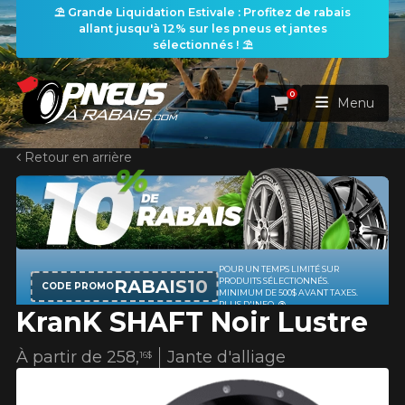
⛱️ Grande Liquidation Estivale : Profitez de rabais
allant jusqu'à 12% sur les pneus et jantes
sélectionnés ! ⛱️
0
Panier
Menu
Retour en arrière
ACCUEIL
PNEUS
ROUES
POUR UN TEMPS LIMITÉ SUR
RECHERCHE DE PNEUS
VOIR TOUT
RABAIS10
PRODUITS SÉLECTIONNÉS.
CODE PROMO
MINIMUM DE 500$ AVANT TAXES.
PLUS D'INFO
KranK SHAFT Noir Lustre
ENSEMBLES
Rechercher par
RECHERCHE DE ROUES
VOIR TOUT
Par dimensions
Par véhicule
À partir de
258,
Jante d'alliage
16$
PROMOTIONS
RECHERCHE D'ENSEMBLES
Recherche par dimensions
LARGEUR
RAPPORT
DIAMÈTRE
Par véhicule
Par dimensions
PNEUS & JANTES