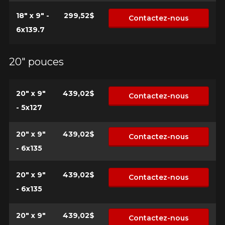
*Attention cette dimension représente une possibilité
18" x 9" -
299,52$
Contactez-nous
d'équipement pour votre véhicule, vous devez vérifier
l'exactitude de l'information sur votre véhicule directement
6x139.7
avant de commander.
20" pouces
20" x 9"
439,02$
Contactez-nous
- 5x127
20" x 9"
439,02$
Contactez-nous
- 6x135
20" x 9"
439,02$
Contactez-nous
- 6x135
20" x 9"
439,02$
Contactez-nous