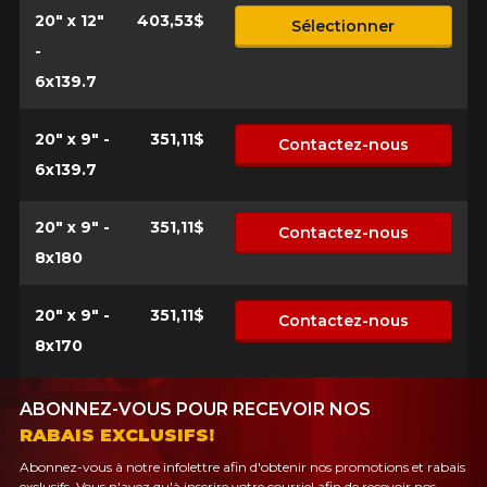
20" x 12"
403,53$
Sélectionner
-
6x139.7
20" x 9" -
351,11$
Contactez-nous
6x139.7
20" x 9" -
351,11$
Contactez-nous
8x180
20" x 9" -
351,11$
Contactez-nous
8x170
ABONNEZ-VOUS POUR RECEVOIR NOS
RABAIS EXCLUSIFS!
Abonnez-vous à notre infolettre afin d'obtenir nos promotions et rabais
exclusifs. Vous n'avez qu'à inscrire votre courriel afin de recevoir nos