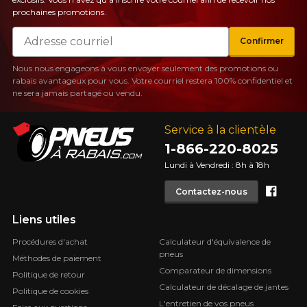
prochaines promotions.
Courriel
Confirmer
Nous nous engageons à vous envoyer seulement des promotions ou
rabais avantageux pour vous. Votre courriel restera 100% confidentiel et
ne sera jamais partagé ou vendu.
Service à la clientèle
1-866-220-8025
Lundi à Vendredi : 8h à 18h
Face
Contactez-nous
Liens utiles
Procédures d'achat
Calculateur d'équivalence de
pneus
Méthodes de paiement
Comparateur de dimensions
Politique de retour
Calculateur de décalage de jantes
Politique de cookies
L'entretien de vos pneus